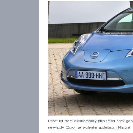
Deset let staré elektromobily jako třeba první gen
nevýhody.
Zdroj: se svolením společnosti Nissan