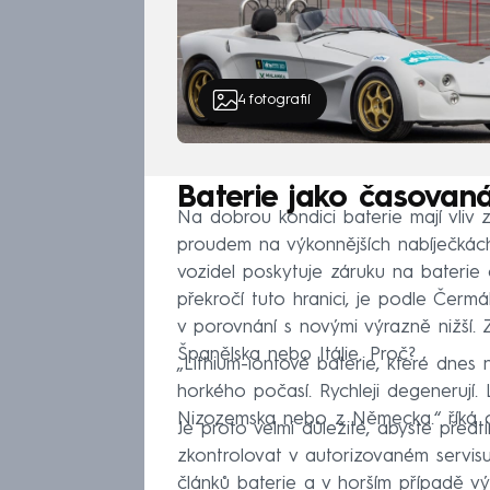
4
fotografií
Baterie jako časova
Na dobrou kondici baterie mají vliv
proudem na výkonnějších nabíječkách
vozidel poskytuje záruku na baterie
překročí tuto hranici, je podle Čer
v porovnání s novými výrazně nižší. 
Španělska nebo Itálie. Proč?
„Lithium-iontové baterie, které dnes 
horkého počasí. Rychleji degenerují
Nizozemska nebo z Německa.“ říká o
Je proto velmi důležité, abyste předtí
zkontrolovat v autorizovaném servisu
článků baterie a v horším případě 