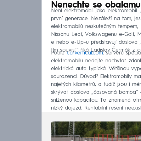
Nenechte se obalamu
Není elektromobil jako elektromobil
první generace. Nezáleží na tom, jes
elektromobilů neskutečným tempem, t
Nissanu Leaf, Volkswagenu e-Golf, Mi
e nebo e-Up-u představují doslova ,e
tím souvisí,“ říká Ladislav Čermák
Podle
carvertical.com
, serveru speci
elektromobilu nedejte nachytat zdánl
elektrická auta typická. Většinou vyp
sourozenci. Důvod? Elektromobily maj
najetých kilometrů, a tudíž jsou i 
skrývat doslova „časovaná bomba“ 
sníženou kapacitou. To znamená otra
nízký dojezd. Rentabilní řešení neexist