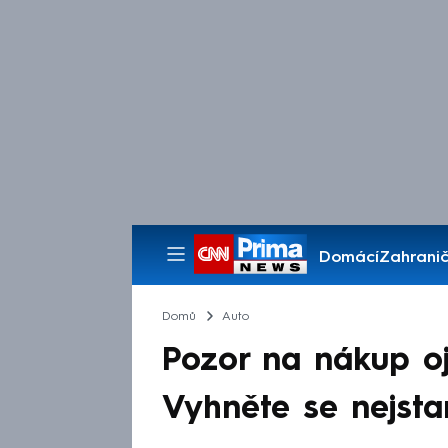
Domácí
Zahranič
Pořady
Domů
Auto
Pozor na nákup oj
Vyhněte se nejsta