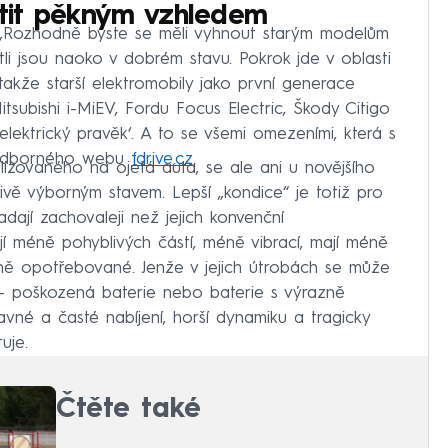
tit pěkným vzhledem
. „Rozhodně byste se měli vyhnout starým modelům
tli jsou naoko v dobrém stavu. Pokrok jde v oblasti
akže starší elektromobily jako první generace
tsubishi i-MiEV, Fordu Focus Electric, Škody Citigo
lektrický pravěk‘. A to se všemi omezeními, která s
 z odborného webu
fdrive.cz
.
alizovaného na ojetá auta, se ale ani u novějšího
ivě výborným stavem. Lepší „kondice“ je totiž pro
adají zachovaleji než jejich konvenční
í méně pohyblivých částí, méně vibrací, mají méně
méně opotřebované. Jenže v jejich útrobách se může
– poškozená baterie nebo baterie s výrazně
vné a časté nabíjení, horší dynamiku a tragicky
uje.
Čtěte také