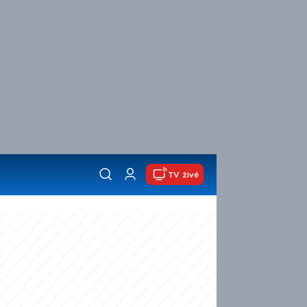
TV živě