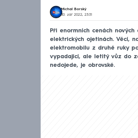
Michal Borský
30. zář 2022, 23:31
Při enormních cenách nových au
elektrických ojetinách. Věcí, n
elektromobilu z druhé ruky poz
vypadající, ale letitý vůz do 
nedojede, je obrovské.