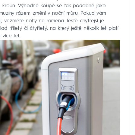
00 kroun. Výhodná koupě se tak podobně jako
limuzíny rázem změní v noční můru. Pokud vám
í, vezměte nohy na ramena. Ještě chytřejší je
d tříletý či čtyřletý, na který ještě několik let platí
více let.