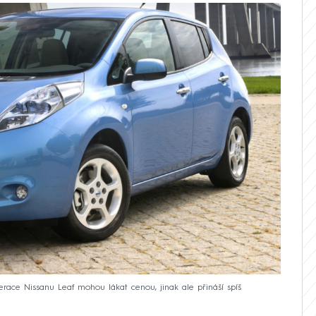
erace Nissanu Leaf mohou lákat cenou, jinak ale přináší spíš