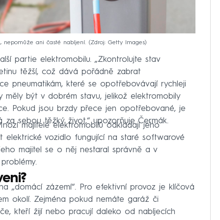
i, nepomůže ani časté nabíjení.
Zdroj: Getty Images
ší partie elektromobilu. „Zkontrolujte stav
řetinu těžší, což dává pořádně zabrat
ce pneumatikám, které se opotřebovávají rychleji
 měly být v dobrém stavu, jelikož elektromobily
e. Pokud jsou brzdy přece jen opotřebované, je
á za sebou těžký život,“ upozorňuje Čermák.
Mnozí majitelé elektromobilů odkládají jeho
t elektrické vozidlo fungující na staré softwarové
eho majitel se o něj nestaral správně a v
 problémy.
veni?
 na „domácí zázemí“. Pro efektivní provoz je klíčová
ašem okolí. Zejména pokud nemáte garáž či
če, kteří žijí nebo pracují daleko od nabíjecích