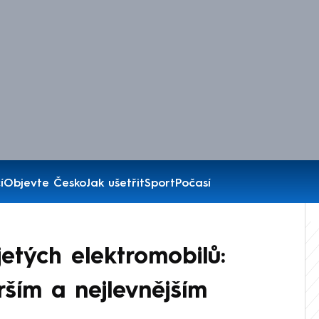
í
Objevte Česko
Jak ušetřit
Sport
Počasí
etých elektromobilů:
rším a nejlevnějším