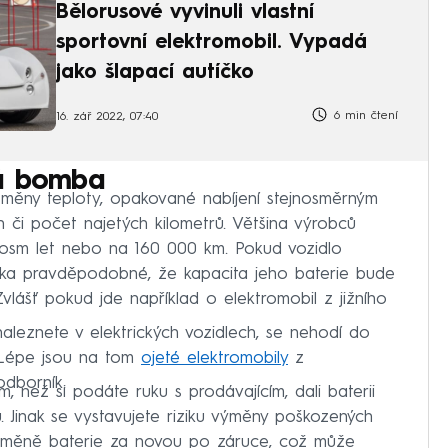
Bělorusové vyvinuli vlastní
sportovní elektromobil. Vypadá
jako šlapací autíčko
6 min čtení
16. zář 2022, 07:40
ná bomba
 změny teploty, opakované nabíjení stejnosměrným
 či počet najetých kilometrů. Většina výrobců
 osm let nebo na 160 000 km. Pokud vozidlo
máka pravděpodobné, že kapacita jeho baterie bude
Zvlášť pokud jde například o elektromobil z jižního
naleznete v elektrických vozidlech, se nehodí do
. Lépe jsou na tom
ojeté elektromobily
z
dborník.
m, než si podáte ruku s prodávajícím, dali baterii
. Jinak se vystavujete riziku výměny poškozených
výměně baterie za novou po záruce, což může