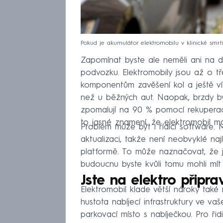
Pokud je akumulátor elektromobilu v klinické smrt
Zapomínat byste ale neměli ani na dal
podvozku. Elektromobily jsou až o t
komponentům zavěšení kol a ještě ví
než u běžných aut. Naopak, brzdy by
zpomalují na 90 % pomocí rekuperac
to jasné znamení, že elektromobil m
Problém může být i řídící software. 
aktualizaci, takže není neobvyklé nají
platformě. To může naznačovat, že j
budoucnu byste kvůli tomu mohli mít
Jste na elektro připra
Elektromobil klade větší nároky také
hustota nabíjecí infrastruktury ve v
parkovací místo s nabíječkou. Pro řidi