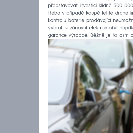
představovat investici klidně 300 0
třeba v případě koupě letité drahé 
kontrolu baterie prodávající neumožn
vybrat si zánovní elektromobil, napříkla
garance výrobce. Běžně je to osm a 