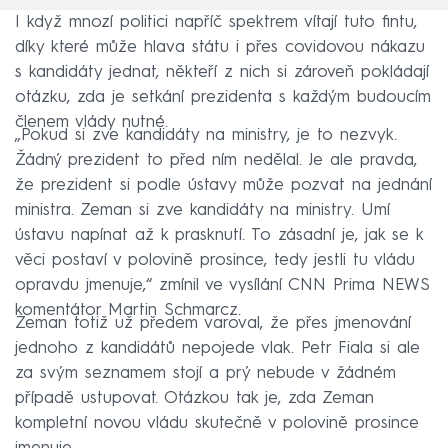
I když mnozí politici napříč spektrem vítají tuto fintu,
díky které může hlava státu i přes covidovou nákazu
s kandidáty jednat, někteří z nich si zároveň pokládají
otázku, zda je setkání prezidenta s každým budoucím
členem vlády nutné.
„Pokud si zve kandidáty na ministry, je to nezvyk.
Žádný prezident to před ním nedělal. Je ale pravda,
že prezident si podle ústavy může pozvat na jednání
ministra. Zeman si zve kandidáty na ministry. Umí
ústavu napínat až k prasknutí. To zásadní je, jak se k
věci postaví v polovině prosince, tedy jestli tu vládu
opravdu jmenuje,“ zmínil ve vysílání CNN Prima NEWS
komentátor Martin Schmarcz.
Zeman totiž už předem varoval, že přes jmenování
jednoho z kandidátů nepojede vlak. Petr Fiala si ale
za svým seznamem stojí a prý nebude v žádném
případě ustupovat. Otázkou tak je, zda Zeman
kompletní novou vládu skutečně v polovině prosince