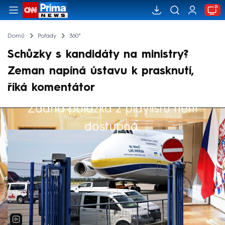
Domů
Pořady
360°
Schůzky s kandidáty na ministry?
Zeman napíná ústavu k prasknutí,
říká komentátor
Žádná položka z playlistu není
Výběr redakce
dostupná.