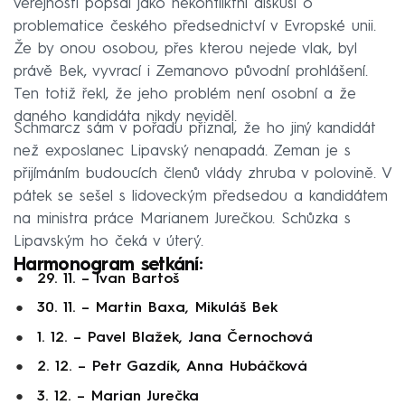
veřejnosti popsal jako nekonfliktní diskusi o
problematice českého předsednictví v Evropské unii.
Že by onou osobou, přes kterou nejede vlak, byl
právě Bek, vyvrací i Zemanovo původní prohlášení.
Ten totiž řekl, že jeho problém není osobní a že
daného kandidáta nikdy neviděl.
Schmarcz sám v pořadu přiznal, že ho jiný kandidát
než exposlanec Lipavský nenapadá. Zeman je s
přijímáním budoucích členů vlády zhruba v polovině. V
pátek se sešel s lidoveckým předsedou a kandidátem
na ministra práce Marianem Jurečkou. Schůzka s
Lipavským ho čeká v úterý.
Harmonogram setkání:
29. 11. – Ivan Bartoš
30. 11. – Martin Baxa, Mikuláš Bek
1. 12. – Pavel Blažek, Jana Černochová
2. 12. – Petr Gazdík, Anna Hubáčková
3. 12. – Marian Jurečka