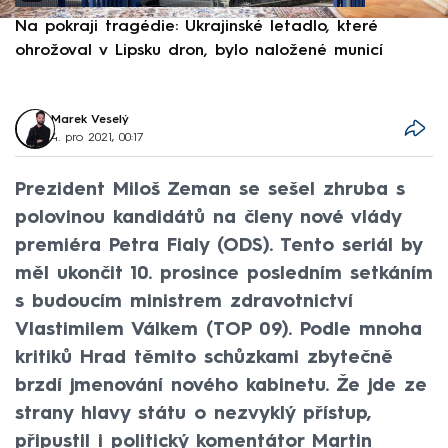
Na pokraji tragédie: Ukrajinské letadlo, které
P
ohrožoval v Lipsku dron, bylo naložené municí
e
Marek Veselý
4. pro 2021, 00:17
Prezident Miloš Zeman se sešel zhruba s
polovinou kandidátů na členy nové vlády
premiéra Petra Fialy (ODS). Tento seriál by
měl ukončit 10. prosince posledním setkáním
s budoucím ministrem zdravotnictví
Vlastimilem Válkem (TOP 09). Podle mnoha
kritiků Hrad těmito schůzkami zbytečně
brzdí jmenování nového kabinetu. Že jde ze
strany hlavy státu o nezvyklý přístup,
připustil i politický komentátor Martin