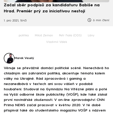
Začal sběr podpisů za kandidaturu Babiše na
Hrad. Premiér prý za iniciativou nestojí
6 min čtení
1. pro 2021, 16:45
politika
Miloš Zeman
Petr Fiala (ODS)
Lány
Vlastimil Válek
Marek Veselý
Věnuje se převážně domácí politické scéně. Nenechává ho
chladným ani zahraniční politika, akcentuje témata kolem
války na Ukrajině. Rád zpracovává i gaming a
nezanedbává v textech ani svou vášeň v podobě
houbaření. Studoval na Gymnáziu Na Vítězné pláni a poté
na Vyšší odborné škole publicistiky (VOŠP), kde také získal
první novinářské zkušenosti. V on-line zpravodajství CNN
Prima NEWS začal pracovat v květnu 2020. V té době
přispíval také do studentského magazínu VOŠP s názvem