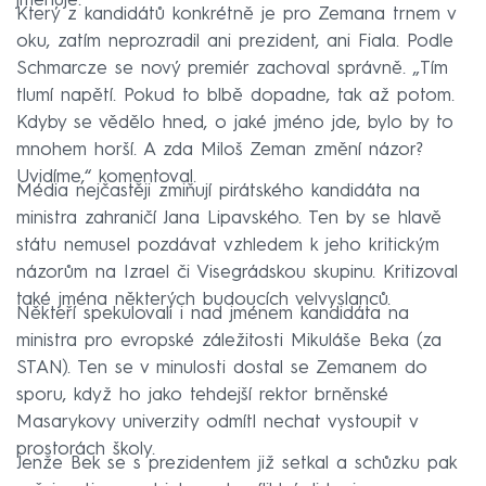
jmenuje.
Který z kandidátů konkrétně je pro Zemana trnem v
oku, zatím neprozradil ani prezident, ani Fiala. Podle
Schmarcze se nový premiér zachoval správně. „Tím
tlumí napětí. Pokud to blbě dopadne, tak až potom.
Kdyby se vědělo hned, o jaké jméno jde, bylo by to
mnohem horší. A zda Miloš Zeman změní názor?
Uvidíme,“ komentoval.
Média nejčastěji zmiňují pirátského kandidáta na
ministra zahraničí Jana Lipavského. Ten by se hlavě
státu nemusel pozdávat vzhledem k jeho kritickým
názorům na Izrael či Visegrádskou skupinu. Kritizoval
také jména některých budoucích velvyslanců.
Někteří spekulovali i nad jménem kandidáta na
ministra pro evropské záležitosti Mikuláše Beka (za
STAN). Ten se v minulosti dostal se Zemanem do
sporu, když ho jako tehdejší rektor brněnské
Masarykovy univerzity odmítl nechat vystoupit v
prostorách školy.
Jenže Bek se s prezidentem již setkal a schůzku pak