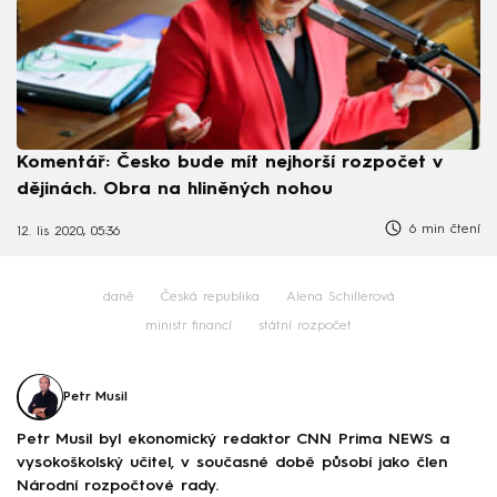
Komentář: Česko bude mít nejhorší rozpočet v
dějinách. Obra na hliněných nohou
6 min čtení
12. lis 2020, 05:36
daně
Česká republika
Alena Schillerová
ministr financí
státní rozpočet
Petr Musil
Petr Musil byl ekonomický redaktor CNN Prima NEWS a
vysokoškolský učitel, v současné době působí jako člen
Národní rozpočtové rady.