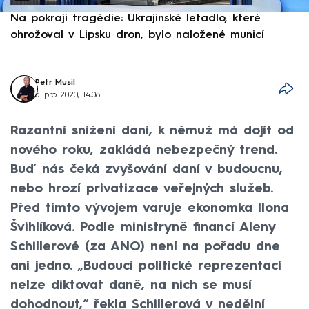
Na pokraji tragédie: Ukrajinské letadlo, které
P
ohrožoval v Lipsku dron, bylo naložené municí
e
Petr Musil
6. pro 2020, 14:08
Razantní snížení daní, k němuž má dojít od
nového roku, zakládá nebezpečný trend.
Buď nás čeká zvyšování daní v budoucnu,
nebo hrozí privatizace veřejných služeb.
Před tímto vývojem varuje ekonomka Ilona
Švihlíková. Podle ministryně financí Aleny
Schillerové (za ANO) není na pořadu dne
ani jedno. „Budoucí politické reprezentaci
nelze diktovat daně, na nich se musí
dohodnout,“ řekla Schillerová v nedělní