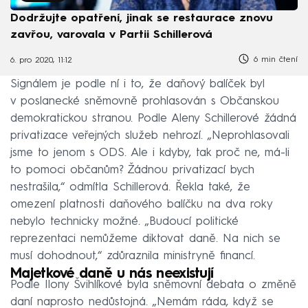
Dodržujte opatření, jinak se restaurace znovu
zavřou, varovala v Partii Schillerová
6 min čtení
6. pro 2020, 11:12
Signálem je podle ní i to, že daňový balíček byl
v poslanecké sněmovně prohlasován s Občanskou
demokratickou stranou. Podle Aleny Schillerové žádná
privatizace veřejných služeb nehrozí. „Neprohlasovali
jsme to jenom s ODS. Ale i kdyby, tak proč ne, má-li
to pomoci občanům? Žádnou privatizací bych
nestrašila,“ odmítla Schillerová. Řekla také, že
omezení platnosti daňového balíčku na dva roky
nebylo technicky možné. „Budoucí politické
reprezentaci nemůžeme diktovat daně. Na nich se
musí dohodnout,“ zdůraznila ministryně financí.
Majetkové daně u nás neexistují
Podle Ilony Švihlíkové byla sněmovní debata o změně
daní naprosto nedůstojná. „Nemám ráda, když se