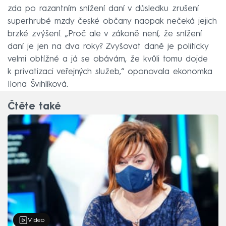
zda po razantním snížení daní v důsledku zrušení
superhrubé mzdy české občany naopak nečeká jejich
brzké zvýšení. „Proč ale v zákoně není, že snížení
daní je jen na dva roky? Zvyšovat daně je politicky
velmi obtížné a já se obávám, že kvůli tomu dojde
k privatizaci veřejných služeb,“ oponovala ekonomka
Ilona Švihlíková.
Čtěte také
Video