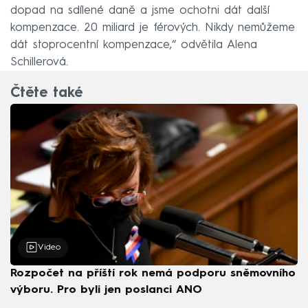
dopad na sdílené daně a jsme ochotni dát další
kompenzace. 20 miliard je férových. Nikdy nemůžeme
dát stoprocentní kompenzace,“ odvětila Alena
Schillerová.
Čtěte také
Video
Rozpočet na příští rok nemá podporu sněmovního
výboru. Pro byli jen poslanci ANO