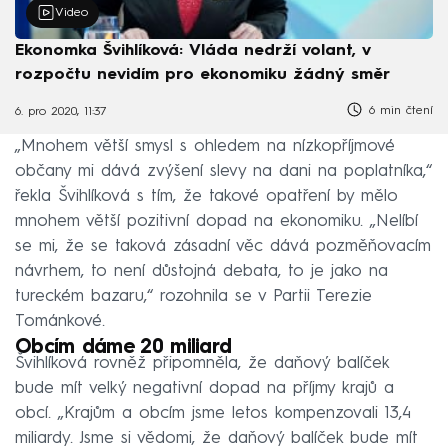
Video
Ekonomka Švihlíková: Vláda nedrží volant, v
rozpočtu nevidím pro ekonomiku žádný směr
6 min čtení
6. pro 2020, 11:37
„Mnohem větší smysl s ohledem na nízkopříjmové
občany mi dává zvýšení slevy na dani na poplatníka,“
řekla Švihlíková s tím, že takové opatření by mělo
mnohem větší pozitivní dopad na ekonomiku. „Nelíbí
se mi, že se taková zásadní věc dává pozměňovacím
návrhem, to není důstojná debata, to je jako na
tureckém bazaru,“ rozohnila se v Partii Terezie
Tománkové.
Obcím dáme 20 miliard
Švihlíková rovněž připomněla, že daňový balíček
bude mít velký negativní dopad na příjmy krajů a
obcí. „Krajům a obcím jsme letos kompenzovali 13,4
miliardy. Jsme si vědomi, že daňový balíček bude mít