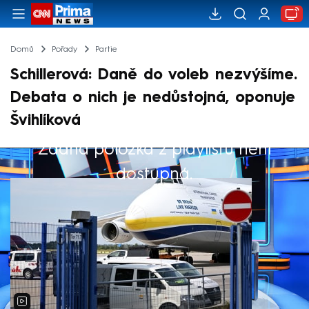
Domů
Pořady
Partie
Schillerová: Daně do voleb nezvýšíme.
Debata o nich je nedůstojná, oponuje
Švihlíková
Žádná položka z playlistu není
Výběr redakce
dostupná.