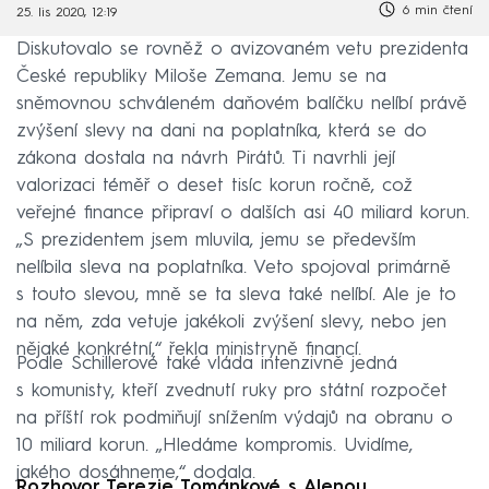
6 min čtení
25. lis 2020, 12:19
Diskutovalo se rovněž o avizovaném vetu prezidenta
České republiky Miloše Zemana. Jemu se na
sněmovnou schváleném daňovém balíčku nelíbí právě
zvýšení slevy na dani na poplatníka, která se do
zákona dostala na návrh Pirátů. Ti navrhli její
valorizaci téměř o deset tisíc korun ročně, což
veřejné finance připraví o dalších asi 40 miliard korun.
„S prezidentem jsem mluvila, jemu se především
nelíbila sleva na poplatníka. Veto spojoval primárně
s touto slevou, mně se ta sleva také nelíbí. Ale je to
na něm, zda vetuje jakékoli zvýšení slevy, nebo jen
nějaké konkrétní,“ řekla ministryně financí.
Podle Schillerové také vláda intenzivně jedná
s komunisty, kteří zvednutí ruky pro státní rozpočet
na příští rok podmiňují snížením výdajů na obranu o
10 miliard korun. „Hledáme kompromis. Uvidíme,
jakého dosáhneme,“ dodala.
Rozhovor Terezie Tománkové s Alenou