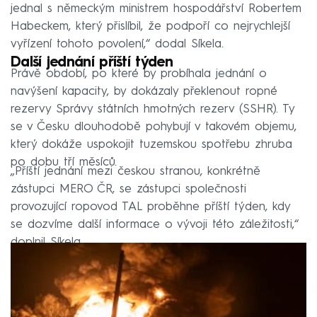
jednal s německým ministrem hospodářství Robertem
Habeckem, který přislíbil, že podpoří co nejrychlejší
vyřízení tohoto povolení,“ dodal Síkela.
Další jednání příští týden
Právě období, po které by probíhala jednání o
navýšení kapacity, by dokázaly překlenout ropné
rezervy Správy státních hmotných rezerv (SSHR). Ty
se v Česku dlouhodobě pohybují v takovém objemu,
který dokáže uspokojit tuzemskou spotřebu zhruba
po dobu tří měsíců.
„Příští jednání mezi českou stranou, konkrétně
zástupci MERO ČR, se zástupci společnosti
provozující ropovod TAL proběhne příští týden, kdy
se dozvíme další informace o vývoji této záležitosti,“
doplnil Síkela.