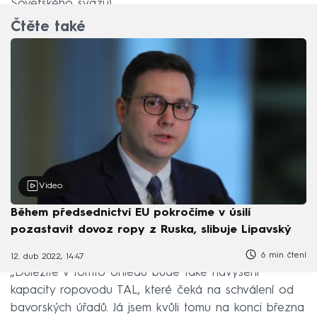
Sovětského svazu).
Čtěte také
Video
Během předsednictví EU pokročíme v úsilí
pozastavit dovoz ropy z Ruska, slibuje Lipavský
6 min čtení
12. dub 2022, 14:47
„Důležité v tomto ohledu bude také navýšení
kapacity ropovodu TAL, které čeká na schválení od
bavorských úřadů. Já jsem kvůli tomu na konci března