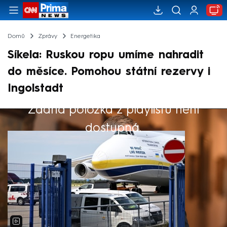
Domů
Zprávy
Energetika
Síkela: Ruskou ropu umíme nahradit
do měsíce. Pomohou státní rezervy i
Ingolstadt
Žádná položka z playlistu není
Výběr redakce
dostupná.