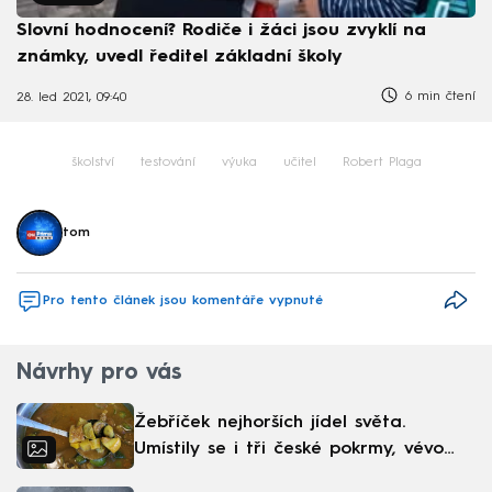
Slovní hodnocení? Rodiče i žáci jsou zvyklí na
známky, uvedl ředitel základní školy
6 min čtení
28. led 2021, 09:40
školství
testování
výuka
učitel
Robert Plaga
tom
Pro tento článek jsou komentáře vypnuté
Návrhy pro vás
Žebříček nejhorších jídel světa.
Umístily se i tři české pokrmy, vévodí
skandinávská kuchyně