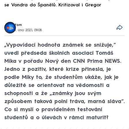
se Vondra do Španělů. Kritizoval i Gregor
F
tom
1. úno 2021, 09:08
„Vypovídací hodnota známek se snižuje,“
uvedl předseda školních asociací Tomáš
Míka v pořadu Nový den CNN Prima NEWS.
Jedno z pozitiv, které krize přinesla, je
podle Míky to, že studentům ukáže, jak je
důležité se orientovat na vědomosti a
schopnosti a že „známky jsou svým
způsobem taková polní tráva, marná sláva“.
Co si myslí o pravidelném testování
studentů a o úlevách v rámci maturit?