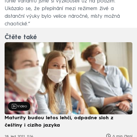
tuhle variantu jsme si vyzkoušeli už na podzim.
Ukázalo se, že přepínání mezi režimem živé a
distanční výuky bylo velice náročné, místy možná
chaotické.“
Čtěte také
Video
Maturity budou letos lehčí, odpadne sloh z
češtiny i cizího jazyka
6 min čtení
28. led 2021, 11:14