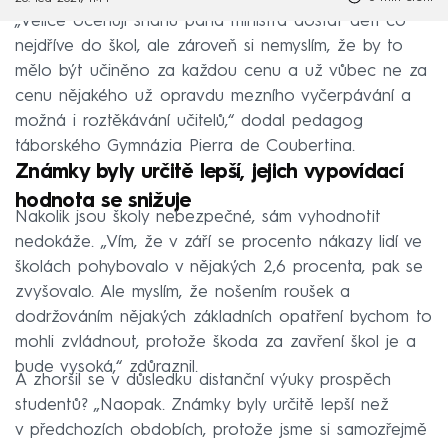
„Velice oceňuji snahu pana ministra dostat děti co
nejdříve do škol, ale zároveň si nemyslím, že by to
mělo být učiněno za každou cenu a už vůbec ne za
cenu nějakého už opravdu mezního vyčerpávání a
možná i roztěkávání učitelů,“ dodal pedagog
táborského Gymnázia Pierra de Coubertina.
Známky byly určitě lepší, jejich vypovídací
hodnota se snižuje
Nakolik jsou školy nebezpečné, sám vyhodnotit
nedokáže. „Vím, že v září se procento nákazy lidí ve
školách pohybovalo v nějakých 2,6 procenta, pak se
zvyšovalo. Ale myslím, že nošením roušek a
dodržováním nějakých základních opatření bychom to
mohli zvládnout, protože škoda za zavření škol je a
bude vysoká,“ zdůraznil.
A zhoršil se v důsledku distanční výuky prospěch
studentů? „Naopak. Známky byly určitě lepší než
v předchozích obdobích, protože jsme si samozřejmě