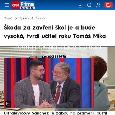
Domů
Zprávy
Školství
Škoda za zavření škol je a bude
vysoká, tvrdí učitel roku Tomáš Míka
Žádná položka z playlistu není
Výběr redakce
dostupná.
Ultralevicový Sánchez je žábou na prameni, pustil
P