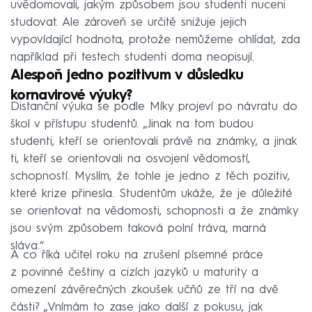
uvědomovali, jakým způsobem jsou studenti nuceni
studovat. Ale zároveň se určitě snižuje jejich
vypovídající hodnota, protože nemůžeme ohlídat, zda
například při testech studenti doma neopisují.
Alespoň jedno pozitivum v důsledku
kornavirové výuky?
Distanční výuka se podle Míky projeví po návratu do
škol v přístupu studentů. „Jinak na tom budou
studenti, kteří se orientovali právě na známky, a jinak
ti, kteří se orientovali na osvojení vědomostí,
schopností. Myslím, že tohle je jedno z těch pozitiv,
které krize přinesla. Studentům ukáže, že je důležité
se orientovat na vědomosti, schopnosti a že známky
jsou svým způsobem taková polní tráva, marná
sláva.“
A co říká učitel roku na zrušení písemné práce
z povinné češtiny a cizích jazyků u maturity a
omezení závěrečných zkoušek učňů ze tří na dvě
části? „Vnímám to zase jako další z pokusu, jak