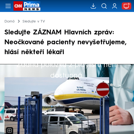
Domů
Sledujte v TV
Sledujte ZÁZNAM Hlavních zpráv:
Neočkované pacienty nevyšetřujeme,
hlásí někteří lékaři
Žádná položka z playlistu není
Výběr redakce
dostupná.