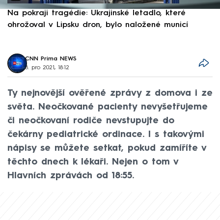
Na pokraji tragédie: Ukrajinské letadlo, které
P
ohrožoval v Lipsku dron, bylo naložené municí
e
CNN Prima NEWS
8. pro 2021, 18:12
Ty nejnovější ověřené zprávy z domova i ze
světa. Neočkované pacienty nevyšetřujeme
či neočkovaní rodiče nevstupujte do
čekárny pediatrické ordinace. I s takovými
nápisy se můžete setkat, pokud zamíříte v
těchto dnech k lékaři. Nejen o tom v
Hlavních zprávách od 18:55.