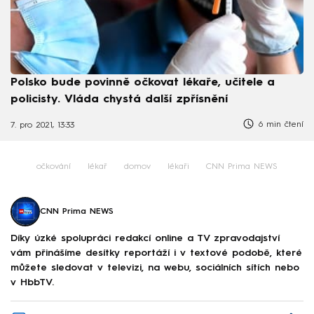
Polsko bude povinně očkovat lékaře, učitele a
policisty. Vláda chystá další zpřísnění
6 min čtení
7. pro 2021, 13:33
očkování
lékař
domov
lékaři
CNN Prima NEWS
CNN Prima NEWS
Díky úzké spolupráci redakcí online a TV zpravodajství
vám přinášíme desítky reportáží i v textové podobě, které
můžete sledovat v televizi, na webu, sociálních sítích nebo
v HbbTV.