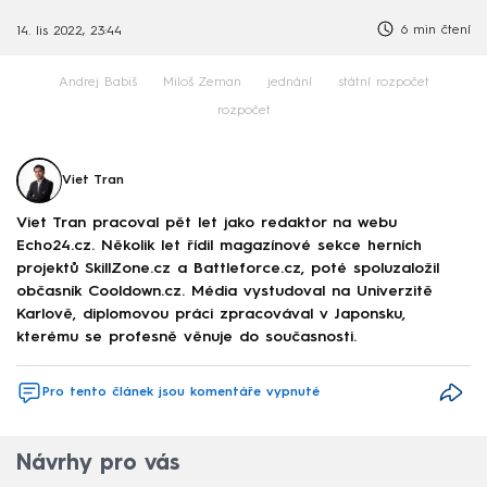
6 min čtení
14. lis 2022, 23:44
Andrej Babiš
Miloš Zeman
jednání
státní rozpočet
rozpočet
Viet Tran
Viet Tran pracoval pět let jako redaktor na webu
Echo24.cz. Několik let řídil magazínové sekce herních
projektů SkillZone.cz a Battleforce.cz, poté spoluzaložil
občasník Cooldown.cz. Média vystudoval na Univerzitě
Karlově, diplomovou práci zpracovával v Japonsku,
kterému se profesně věnuje do současnosti.
Pro tento článek jsou komentáře vypnuté
Návrhy pro vás