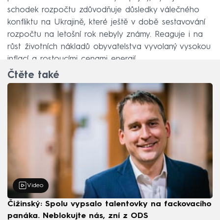
schodek rozpočtu zdůvodňuje důsledky válečného
konfliktu na Ukrajině, které ještě v době sestavování
rozpočtu na letošní rok nebyly známy. Reaguje i na
růst životních nákladů obyvatelstva vyvolaný vysokou
inflací a rostoucími cenami energií.
Čtěte také
Video
Čižinský: Spolu vypsalo talentovky na fackovacího
panáka. Neblokujte nás, zní z ODS