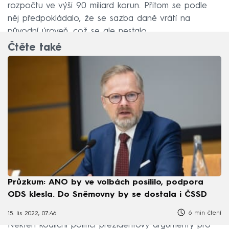
rozpočtu ve výši 90 miliard korun. Přitom se podle
něj předpokládalo, že se sazba daně vrátí na
původní úroveň, což se ale nestalo.
Čtěte také
Průzkum: ANO by ve volbách posílilo, podpora
ODS klesla. Do Sněmovny by se dostala i ČSSD
6 min čtení
15. lis 2022, 07:46
Někteří koaliční politici prezidentovy argumenty pro