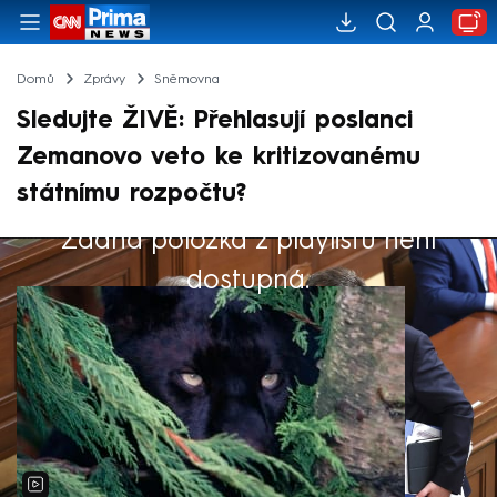
Domů
Zprávy
Sněmovna
Sledujte ŽIVĚ: Přehlasují poslanci
Zemanovo veto ke kritizovanému
státnímu rozpočtu?
Žádná položka z playlistu není
Výběr redakce
dostupná.