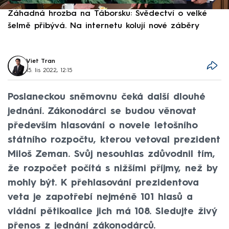
Záhadná hrozba na Táborsku: Svědectví o velké
S
šelmě přibývá. Na internetu kolují nové záběry
d
Viet Tran
15. lis 2022, 12:15
Poslaneckou sněmovnu čeká další dlouhé
jednání. Zákonodárci se budou věnovat
především hlasování o novele letošního
státního rozpočtu, kterou vetoval prezident
Miloš Zeman. Svůj nesouhlas zdůvodnil tím,
že rozpočet počítá s nižšími příjmy, než by
mohly být. K přehlasování prezidentova
veta je zapotřebí nejméně 101 hlasů a
vládní pětikoalice jich má 108. Sledujte živý
přenos z jednání zákonodárců.