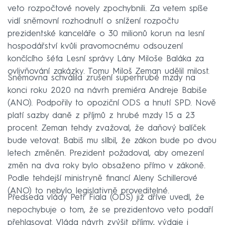
veto rozpočtové novely zpochybnili. Za vetem spíše
vidí sněmovní rozhodnutí o snížení rozpočtu
prezidentské kanceláře o 30 milionů korun na lesní
hospodářství kvůli pravomocnému odsouzení
končícího šéfa Lesní správy Lány Miloše Baláka za
ovlivňování zakázky. Tomu Miloš Zeman udělil milost.
Sněmovna schválila zrušení superhrubé mzdy na
konci roku 2020 na návrh premiéra Andreje Babiše
(ANO). Podpořily to opoziční ODS a hnutí SPD. Nově
platí sazby daně z příjmů z hrubé mzdy 15 a 23
procent. Zeman tehdy zvažoval, že daňový balíček
bude vetovat. Babiš mu slíbil, že zákon bude po dvou
letech změněn. Prezident požadoval, aby omezení
změn na dva roky bylo obsaženo přímo v zákoně.
Podle tehdejší ministryně financí Aleny Schillerové
(ANO) to nebylo legislativně proveditelné.
Předseda vlády Petr Fiala (ODS) již dříve uvedl, že
nepochybuje o tom, že se prezidentovo veto podaří
přehlasovat. Vláda návrh zvýšit příjmy, výdaje i