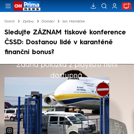
Domů
Zprávy
Domácí
Jan Hamáček
Sledujte ZÁZNAM tiskové konference
ČSSD: Dostanou lidé v karanténě
finanční bonus?
Žádná položka z playlistu není
Výběr redakce
dostupná.