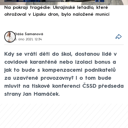
Na pokraji tragédie: Ukrajinské letadlo, které
P
ohrožoval v Lipsku dron, bylo naložené municí
e
Dáša Šamanová
8. úno 2021, 12:34
Kdy se vrátí děti do škol, dostanou lidé v
covidové karanténě nebo izolaci bonus a
jak to bude s kompenzacemi podnikatelů
za uzavřené provozovny? I o tom bude
mluvit na tiskové konferenci ČSSD předseda
strany Jan Hamáček.