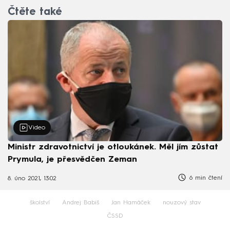
Čtěte také
Video
Ministr zdravotnictví je otloukánek. Měl jím zůstat
Prymula, je přesvědčen Zeman
6 min čtení
8. úno 2021, 13:02
školství
Andrej Babiš
Jan Hamáček
nouzový stav
ČSSD