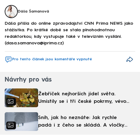
Dáša Šamanová
Dáša přišla do online zpravodajství CNN Prima NEWS jako
stážistka. Po krátké době se stala plnohodnotnou
redaktorkou, kdy vystupuje také v televizním vysílání.
(dasa.samanova@iprima.cz)
Pro tento článek jsou komentáře vypnuté
Návrhy pro vás
Žebříček nejhorších jídel světa.
Umístily se i tři české pokrmy, vévodí
skandinávská kuchyně
Sníh, jak ho neznáte: Jak rychle
padá i z čeho se skládá. A vločky
nejsou bílé