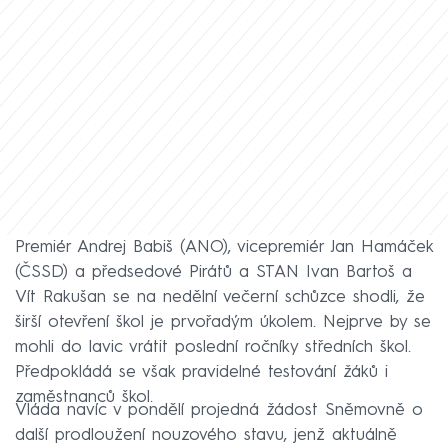
Premiér Andrej Babiš (ANO), vicepremiér Jan Hamáček
(ČSSD) a předsedové Pirátů a STAN Ivan Bartoš a
Vít Rakušan se na nedělní večerní schůzce shodli, že
širší otevření škol je prvořadým úkolem. Nejprve by se
mohli do lavic vrátit poslední ročníky středních škol.
Předpokládá se však pravidelné testování žáků i
zaměstnanců škol.
Vláda navíc v pondělí projedná žádost Sněmovně o
další prodloužení nouzového stavu, jenž aktuálně