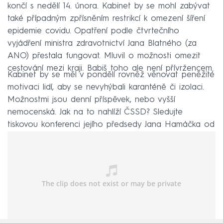
končí s nedělí 14. února. Kabinet by se mohl zabývat
také případným zpřísněním restrikcí k omezení šíření
epidemie covidu. Opatření podle čtvrtečního
vyjádření ministra zdravotnictví Jana Blatného (za
ANO) přestala fungovat. Mluvil o možnosti omezit
cestování mezi kraji. Babiš toho ale není přívržencem.
Kabinet by se měl v pondělí rovněž věnovat peněžité
motivaci lidí, aby se nevyhýbali karanténě či izolaci.
Možnostmi jsou denní příspěvek, nebo vyšší
nemocenská. Jak na to nahlíží ČSSD? Sledujte
tiskovou konferenci jejího předsedy Jana Hamáčka od
13 hodin živě v tomto článku.