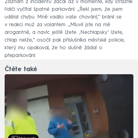
Záznam z incidentu začal až v momentě, kdy strážník
řidiči vyčítal špatné parkování. „Řekl jsem, že jsem
udělal chybu. Mně vadilo vaše chování,“ bránil se
v reakci muž za volantem. „Mluvil jste na mě
arogantně, a navíc ještě lžete. ‚Nechlapsky‘ lžete,
chlap nelže,“ osočil pak příslušníka městské policie,
který mu opakoval, že ho slušně žádal o
přeparkování.
Čtěte také