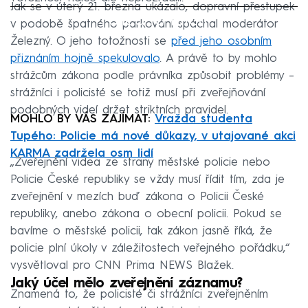
Jak se v úterý 21. března ukázalo, dopravní přestupek
Failed to fetch
v podobě špatného parkování spáchal moderátor
Železný. O jeho totožnosti se
před jeho osobním
přiznáním hojně spekulovalo
. A právě to by mohlo
strážcům zákona podle právníka způsobit problémy –
strážníci i policisté se totiž musí při zveřejňování
podobných videí držet striktních pravidel.
MOHLO BY VÁS ZAJÍMAT:
Vražda studenta
Tupého: Policie má nové důkazy, v utajované akci
KARMA zadržela osm lidí
„Zveřejnění videa ze strany městské policie nebo
Policie České republiky se vždy musí řídit tím, zda je
zveřejnění v mezích buď zákona o Policii České
republiky, anebo zákona o obecní policii. Pokud se
bavíme o městské policii, tak zákon jasně říká, že
policie plní úkoly v záležitostech veřejného pořádku,“
vysvětloval pro CNN Prima NEWS Blažek.
Jaký účel mělo zveřejnění záznamu?
Znamená to, že policisté či strážníci zveřejněním