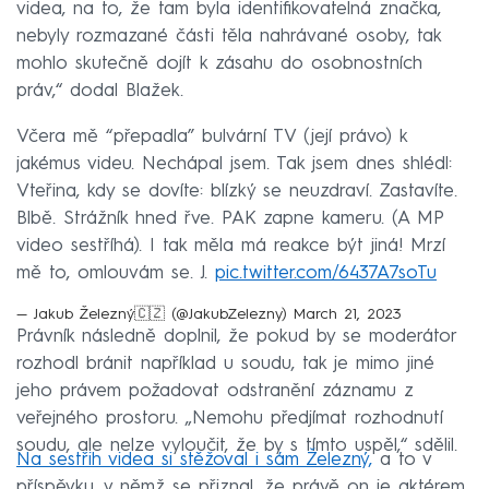
videa, na to, že tam byla identifikovatelná značka,
nebyly rozmazané části těla nahrávané osoby, tak
mohlo skutečně dojít k zásahu do osobnostních
práv,“ dodal Blažek.
Včera mě “přepadla” bulvární TV (její právo) k
jakémus videu. Nechápal jsem. Tak jsem dnes shlédl:
Vteřina, kdy se dovíte: blízký se neuzdraví. Zastavíte.
Blbě. Strážník hned řve. PAK zapne kameru. (A MP
video sestříhá). I tak měla má reakce být jiná! Mrzí
mě to, omlouvám se. J.
pic.twitter.com/6437A7soTu
— Jakub Železný🇨🇿 (@JakubZelezny)
March 21, 2023
Právník následně doplnil, že pokud by se moderátor
rozhodl bránit například u soudu, tak je mimo jiné
jeho právem požadovat odstranění záznamu z
veřejného prostoru. „Nemohu předjímat rozhodnutí
soudu, ale nelze vyloučit, že by s tímto uspěl,“ sdělil.
Na sestřih videa si stěžoval i sám Železný,
a to v
příspěvku, v němž se přiznal, že právě on je aktérem