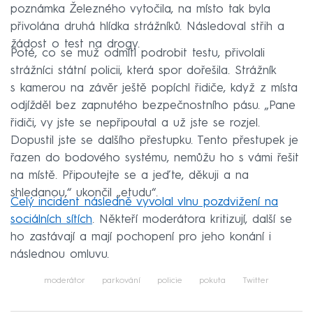
poznámka Železného vytočila, na místo tak byla
přivolána druhá hlídka strážníků. Následoval střih a
žádost o test na drogy.
Poté, co se muž odmítl podrobit testu, přivolali
strážníci státní policii, která spor dořešila. Strážník
s kamerou na závěr ještě popíchl řidiče, když z místa
odjížděl bez zapnutého bezpečnostního pásu. „Pane
řidiči, vy jste se nepřipoutal a už jste se rozjel.
Dopustil jste se dalšího přestupku. Tento přestupek je
řazen do bodového systému, nemůžu ho s vámi řešit
na místě. Připoutejte se a jeďte, děkuji a na
shledanou,“ ukončil „etudu“.
Celý incident následně vyvolal vlnu pozdvižení na
sociálních sítích
. Někteří moderátora kritizují, další se
ho zastávají a mají pochopení pro jeho konání i
následnou omluvu.
moderátor
parkování
policie
pokuta
Twitter