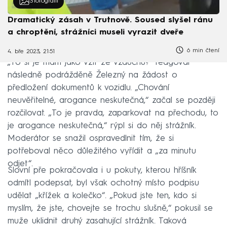
3
fotografií
Dramatický zásah v Trutnově. Soused slyšel ránu
a chroptění, strážníci museli vyrazit dveře
6 min čtení
4. bře 2023, 21:51
„To si je mám jako vzít ze vzduchu?“ reagoval
následně podrážděně Železný na žádost o
předložení dokumentů k vozidlu. „Chování
neuvěřitelné, arogance neskutečná,“ začal se později
rozčilovat. „To je pravda, zaparkovat na přechodu, to
je arogance neskutečná,“ rýpl si do něj strážník.
Moderátor se snažil ospravedlnit tím, že si
potřeboval něco důležitého vyřídit a „za minutu
odjet“.
Slovní pře pokračovala i u pokuty, kterou hříšník
odmítl podepsat, byl však ochotný místo podpisu
udělat „křížek a kolečko“. „Pokud jste ten, kdo si
myslím, že jste, chovejte se trochu slušně,“ pokusil se
muže uklidnit druhý zasahující strážník. Taková