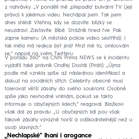
z nahrávky. „V pondělí mě ‚přepadla‘ bulvární TV (její
právo) k jakémusi videu. Nechápal jsem. Tak jsem
dnes shlédl: Vteřina, kdy se dozvíte: blízký se
neuzdraví. Zastavíte. Blbě. Strážník hned řve. Pak
zapne kameru. (A městská policie video sestříhá). I
tak měla má reakce být jiná! Mrzí mě to, omlouvám
se,“ napsal na svém Twitteru.
V pořadu 360° na CNN Prima NEWS se k incidentu
vyjádřil také právník Ondřej Dostál (Piráti). „Újma
podle mě vznikla spíše až následnou identifikací a
diskuzí na sociálních sítích. Celebrity obecně musí
tolerovat větší zásahy do svého soukromí. Osobně
spíše jako nevhodné vnímám, pokud se takto
informuje o obyčejných lidech,“ reagoval. Blažkovi
však dal za pravdu: „U obyčejných lidí jsou však
takové zásahy výrazně horší a odškodnitelnější než u
osob slavných.“
„Nechlapské“ lhaní i arogance