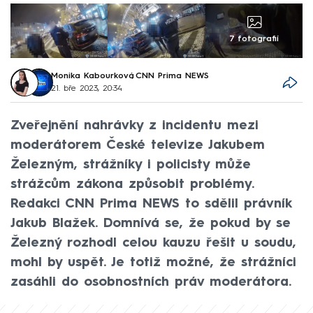
7 fotografií
Monika Kabourková
,
CNN Prima NEWS
21. bře 2023, 20:34
Zveřejnění nahrávky z incidentu mezi
moderátorem České televize Jakubem
Železným, strážníky i policisty může
strážcům zákona způsobit problémy.
Redakci CNN Prima NEWS to sdělil právník
Jakub Blažek. Domnívá se, že pokud by se
Železný rozhodl celou kauzu řešit u soudu,
mohl by uspět. Je totiž možné, že strážníci
zasáhli do osobnostních práv moderátora.