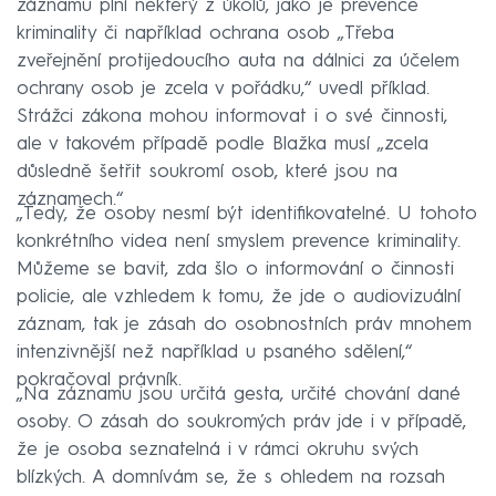
záznamu plní některý z úkolů, jako je prevence
kriminality či například ochrana osob „Třeba
zveřejnění protijedoucího auta na dálnici za účelem
ochrany osob je zcela v pořádku,“ uvedl příklad.
Strážci zákona mohou informovat i o své činnosti,
ale v takovém případě podle Blažka musí „zcela
důsledně šetřit soukromí osob, které jsou na
záznamech.“
„Tedy, že osoby nesmí být identifikovatelné. U tohoto
konkrétního videa není smyslem prevence kriminality.
Můžeme se bavit, zda šlo o informování o činnosti
policie, ale vzhledem k tomu, že jde o audiovizuální
záznam, tak je zásah do osobnostních práv mnohem
intenzivnější než například u psaného sdělení,“
pokračoval právník.
„Na záznamu jsou určitá gesta, určité chování dané
osoby. O zásah do soukromých práv jde i v případě,
že je osoba seznatelná i v rámci okruhu svých
blízkých. A domnívám se, že s ohledem na rozsah