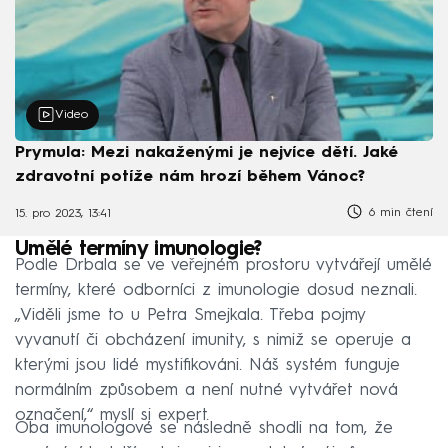
Video
Prymula: Mezi nakaženými je nejvíce dětí. Jaké
zdravotní potíže nám hrozí během Vánoc?
6 min čtení
15. pro 2023, 13:41
Umělé termíny imunologie?
Podle Drbala se ve veřejném prostoru vytvářejí umělé
termíny, které odborníci z imunologie dosud neznali.
„Viděli jsme to u Petra Smejkala. Třeba pojmy
vyvanutí či obcházení imunity, s nimiž se operuje a
kterými jsou lidé mystifikováni. Náš systém funguje
normálním způsobem a není nutné vytvářet nová
označení,“ myslí si expert.
Oba imunologové se následně shodli na tom, že