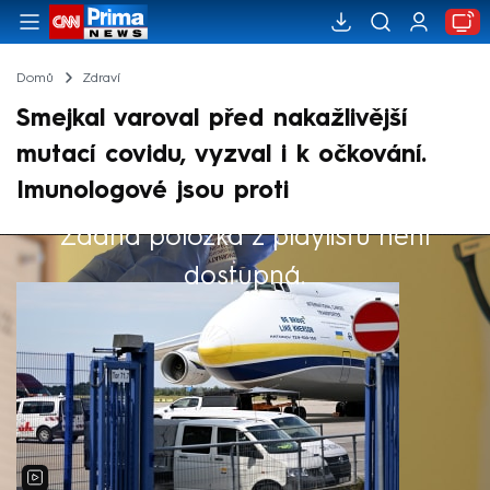
Domů
Zdraví
Smejkal varoval před nakažlivější
mutací covidu, vyzval i k očkování.
Imunologové jsou proti
Žádná položka z playlistu není
Výběr redakce
dostupná.