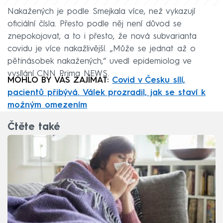
Nakažených je podle Smejkala více, než vykazují
oficiální čísla. Přesto podle něj není důvod se
znepokojovat, a to i přesto, že nová subvarianta
covidu je více nakažlivější. „Může se jednat až o
pětinásobek nakažených,“ uvedl epidemiolog ve
vysílání CNN Prima NEWS.
MOHLO BY VÁS ZAJÍMAT:
Covid v Česku sílí,
pacientů přibývá. Válek prozradil, jak se staví k
možným omezením
Čtěte také