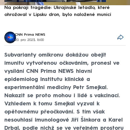
Na pokraji tragédie: Ukrajinské letadlo, které
P
ohrožoval v Lipsku dron, bylo naložené municí
e
CNN Prima NEWS
20. pro 2023, 16:00
Subvarianty omikronu dokážou obejít
imunitu vytvořenou očkováním, pronesl ve
vysílání CNN Prima NEWS hlavní
epidemiolog Institutu klinické a
experimentální medicíny Petr Smejkal.
Nakazit se proto mohou i lidé s vakcinací.
Vzhledem k tomu Smejkal vyzval k
opětovnému přeočkování. S tím však
nesouhlasí imunologové Jiří Šinkora a Karel
Drbal, podle nichž se ve veřejném prostoru