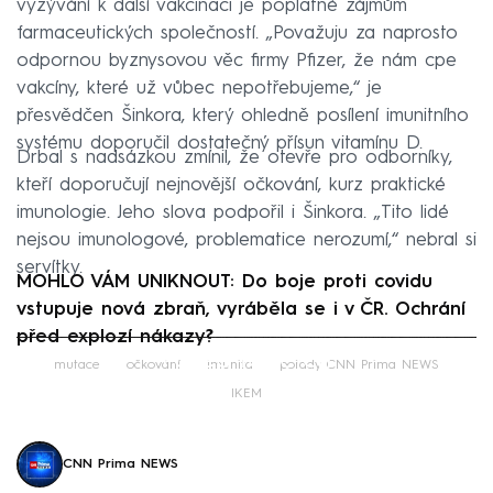
vyzývání k další vakcinaci je poplatné zájmům
farmaceutických společností. „Považuju za naprosto
odpornou byznysovou věc firmy Pfizer, že nám cpe
vakcíny, které už vůbec nepotřebujeme,“ je
přesvědčen Šinkora, který ohledně posílení imunitního
systému doporučil dostatečný přísun vitamínu D.
Drbal s nadsázkou zmínil, že otevře pro odborníky,
kteří doporučují nejnovější očkování, kurz praktické
imunologie. Jeho slova podpořil i Šinkora. „Tito lidé
nejsou imunologové, problematice nerozumí,“ nebral si
servítky.
MOHLO VÁM UNIKNOUT: Do boje proti covidu
vstupuje nová zbraň, vyráběla se i v ČR. Ochrání
před explozí nákazy?
Failed to fetch
mutace
očkování
imunita
pořady CNN Prima NEWS
IKEM
CNN Prima NEWS