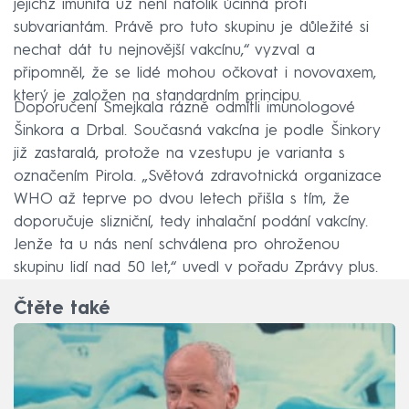
jejichž imunita už není natolik účinná proti
subvariantám. Právě pro tuto skupinu je důležité si
nechat dát tu nejnovější vakcínu,“ vyzval a
připomněl, že se lidé mohou očkovat i novovaxem,
který je založen na standardním principu.
Doporučení Smejkala rázně odmítli imunologové
Šinkora a Drbal. Současná vakcína je podle Šinkory
již zastaralá, protože na vzestupu je varianta s
označením Pirola. „Světová zdravotnická organizace
WHO až teprve po dvou letech přišla s tím, že
doporučuje slizniční, tedy inhalační podání vakcíny.
Jenže ta u nás není schválena pro ohroženou
skupinu lidí nad 50 let,“ uvedl v pořadu Zprávy plus.
Čtěte také