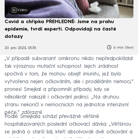
Video
Covid a chřipka PŘEHLEDNĚ: Jsme na prahu
epidemie, tvrdí experti. Odpovídají na časté
dotazy
6 min čtení
20. pro 2023, 05:35
„V případě subvariant omikronu nikdo nepředpokládal
tak výraznou mutační schopnost. Jejich zrádnost
spočívá v tom, že mohou obejít imunitu, jež byla
vytvořena nejen očkováním, ale i proděláním nemoci,“
pronesl Smejkal a připomněl případy, kdy se
několikrát nakazili i očkování jedinci. „Na druhou
stranu nekončí v nemocnicích na jednotce intenzivní
péče,“ zdůraznil.
Podle Smejkala schází převážné většině
hospitalizovaných poslední očkovací dávka. „Většinou
se jedná o starší lidi, kteří absolvovali dvě očkování a