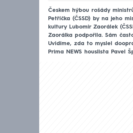
Českem hýbou rošády ministrů
Petříčka (ČSSD) by na jeho mí
kultury Lubomír Zaorálek (ČSS
Zaorálka podpořila. Sám často
Uvidíme, zda to myslel doopr
Prima NEWS houslista Pavel Šp