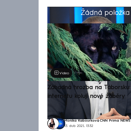
Žádná položka z
Výběr redakce
Video
Záhadná hrozba na Táborsku: 
internetu kolují nové záběry
Monika Kabourková
,
CNN Prima NEWS
13. dub 2021, 13:32