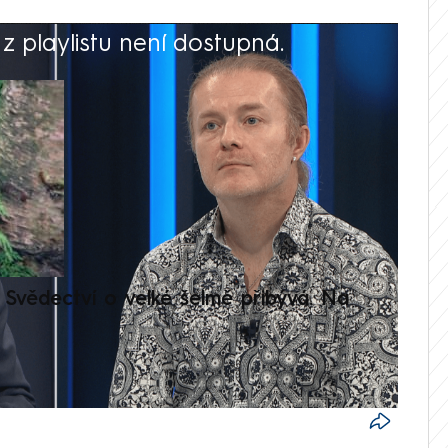
 playlistu není dostupná.
V
Svědectví o velké šelmě přibývá. Na
Setká
je op