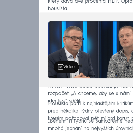
který dává dvě procenta HDP. Opra
houslista.
Video
Kulturní sféra podle Šporcla přináší n
rozpočet. „A chceme, aby se s námi i
identity,“ sdělil.
Houslista patří k nejhlasitějším kriti
před několika týdny otevřený dopis, 
kterém požadoval pět miliard korun p
„Během tří týdnů se samozřejmě ned
mnohá jednání na nejvyšších úrovních