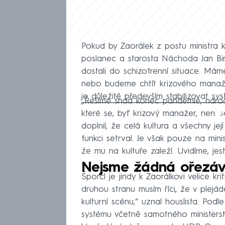
Pokud by Zaorálek z postu ministra 
poslanec a starosta Náchoda Jan Bi
dostali do schizofrenní situace. Má
nebo budeme chtít krizového manažera
je důležité především stabilizovat sys
„Řešíme snad konec pandemie, národní
Fa
které se, byť krizový manažer, není s
doplnil, že celá kultura a všechny je
funkci setrval. Je však pouze na mini
že mu na kultuře zaleží. Uvidíme, jest
Nejsme žádná ořezáv
Šporcl je jindy k Zaorálkovi velice kr
druhou stranu musím říci, že v plejá
kulturní scénu,“ uznal houslista. Podl
systému včetně samotného ministerstv