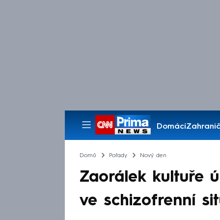
Domácí
Zahranič
Pořady
Domů
Pořady
Nový den
Zaorálek kultuře 
ve schizofrenní sit