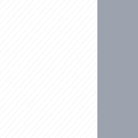
ideo
ní plné slz po 50 letech: Matku donutili dát d
ět spojil test DNA