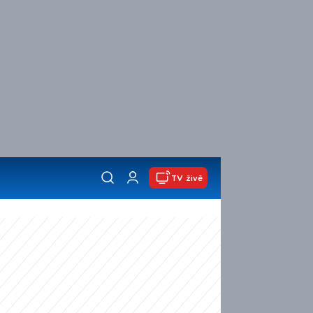
TV živě