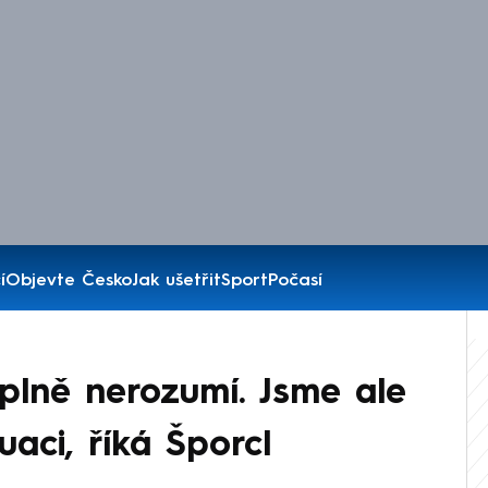
í
Objevte Česko
Jak ušetřit
Sport
Počasí
úplně nerozumí. Jsme ale
uaci, říká Šporcl