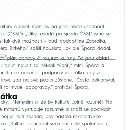
kultury odešel, mohl by na jeho místo usednout
rke (ČSSD). „Díky rošádě po sjezdu ČSSD jsme se
me tak dvě možnosti – buď podpoříme Zaorálka,
 Birkeho,“ sdělil houslista. Jak ale Šporcl dodal,
tém.
 plán obnovy či rozjezd kultury. To jsou oblasti,
iled to fetch
chopen naučit za několik týdnů,“ mínil Šporcl a
jí instituce nakonec podpořily Zaorálka, aby ve
strovi, zda na své pozici zůstane. „Často deklaroval,
li to myslel doopravdy,“ prohlásil Šporcl.
átka
itický. „Nemyslím si, že by kultuře úplně rozuměl. Na
dě ministrů vystupuje rozumně a snaží se pochopit
e něj je nyní zásadní, aby nastala rekonstrukce
a. „Kultura je unikání segment celé společnosti,