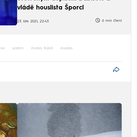
vládě houslista Šporcl
6 min čtení
23. bře 2021, 22:43
na
systém
Andrej Babiš
divadla