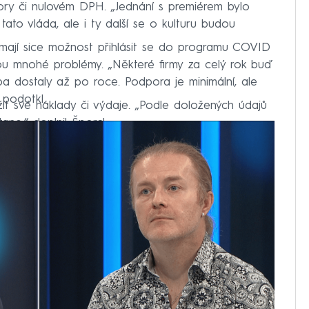
ory či nulovém DPH. „Jednání s premiérem bylo
tato vláda, ale i ty další se o kulturu budou
 mají sice možnost přihlásit se do programu COVID
sou mnohé problémy. „Některé firmy za celý rok buď
ba dostaly až po roce. Podpora je minimální, ale
 podotkl.
t své náklady či výdaje. „Podle doložených údajů
ane,“ doplnil Šporcl.