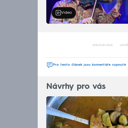
Video
rekonstrukce
výmě
Pro tento článek jsou komentáře vypnuté
Návrhy pro vás