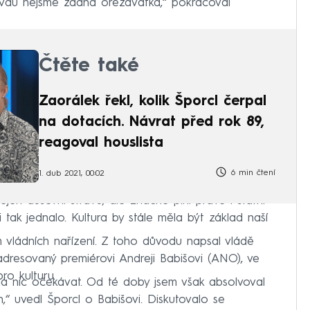
vdu nejsme žádná ořezávátka,“ pokračoval
Čtěte také
Zaorálek řekl, kolik Šporcl čerpal
na dotacích. Návrat před rok 89,
reagoval houslista
6 min čtení
1. dub 2021, 00:02
ejen duševní stravu, ale značně plní právě i státní
 tak jednalo. Kultura by stále měla být základ naší
kům vládních nařízení. Z toho důvodu napsal vládě
adresovaný premiérovi Andreji Babišovi (ANO), ve
ro kulturu.
á nic očekávat. Od té doby jsem však absolvoval
,“ uvedl Šporcl o Babišovi. Diskutovalo se