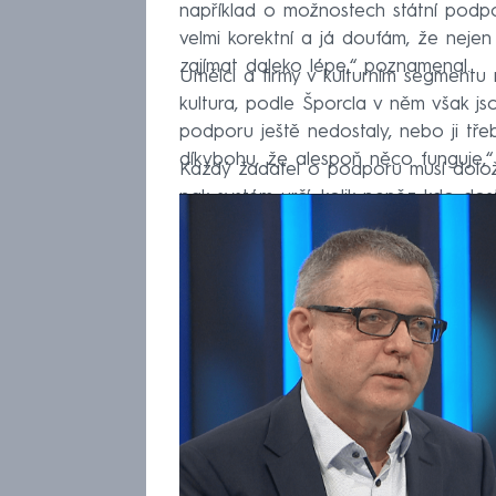
například o možnostech státní podp
velmi korektní a já doufám, že nejen 
zajímat daleko lépe,“ poznamenal.
Umělci a firmy v kulturním segmentu
kultura, podle Šporcla v něm však j
podporu ještě nedostaly, nebo ji tře
díkybohu, že alespoň něco funguje,“
Každý žadatel o podporu musí doloži
pak systém určí, kolik peněz kdo dost