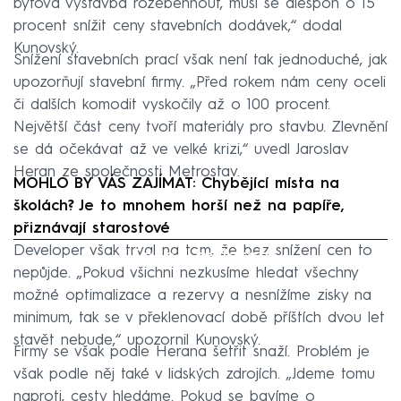
bytová výstavba rozeběhnout, musí se alespoň o 15
procent snížit ceny stavebních dodávek,“ dodal
Kunovský.
Snížení stavebních prací však není tak jednoduché, jak
upozorňují stavební firmy. „Před rokem nám ceny oceli
či dalších komodit vyskočily až o 100 procent.
Největší část ceny tvoří materiály pro stavbu. Zlevnění
se dá očekávat až ve velké krizi,“ uvedl Jaroslav
Heran ze společnosti Metrostav.
MOHLO BY VÁS ZAJÍMAT: Chybějící místa na
školách? Je to mnohem horší než na papíře,
přiznávají starostové
Developer však trval na tom, že bez snížení cen to
Failed to fetch
nepůjde. „Pokud všichni nezkusíme hledat všechny
možné optimalizace a rezervy a nesnížíme zisky na
minimum, tak se v překlenovací době příštích dvou let
stavět nebude,“ upozornil Kunovský.
Firmy se však podle Herana šetřit snaží. Problém je
však podle něj také v lidských zdrojích. „Jdeme tomu
naproti, cesty hledáme. Pokud se bavíme o