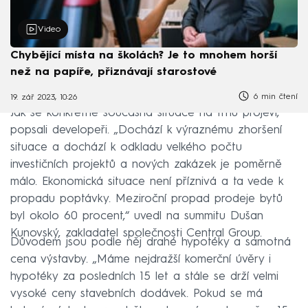
Video
Chybějící místa na školách? Je to mnohem horší
než na papíře, přiznávají starostové
6 min čtení
19. zář 2023, 10:26
Jak se konkrétně současná situace na trhu projeví,
popsali developeři. „Dochází k výraznému zhoršení
situace a dochází k odkladu velkého počtu
investičních projektů a nových zakázek je poměrně
málo. Ekonomická situace není příznivá a ta vede k
propadu poptávky. Meziroční propad prodeje bytů
byl okolo 60 procent,“ uvedl na summitu Dušan
Kunovský, zakladatel společnosti Central Group.
Důvodem jsou podle něj drahé hypotéky a samotná
cena výstavby. „Máme nejdražší komerční úvěry i
hypotéky za posledních 15 let a stále se drží velmi
vysoké ceny stavebních dodávek. Pokud se má