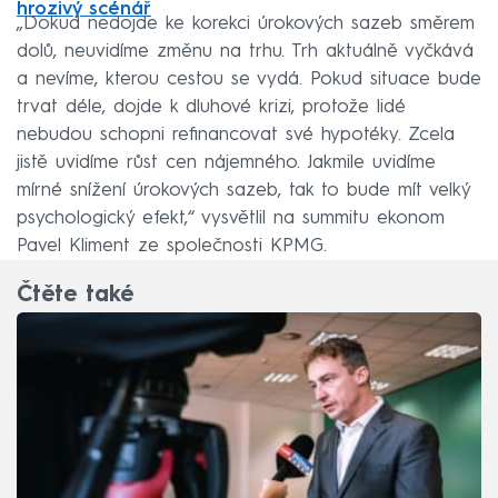
hrozivý scénář
„Dokud nedojde ke korekci úrokových sazeb směrem
dolů, neuvidíme změnu na trhu. Trh aktuálně vyčkává
a nevíme, kterou cestou se vydá. Pokud situace bude
trvat déle, dojde k dluhové krizi, protože lidé
nebudou schopni refinancovat své hypotéky. Zcela
jistě uvidíme růst cen nájemného. Jakmile uvidíme
mírné snížení úrokových sazeb, tak to bude mít velký
psychologický efekt,“ vysvětlil na summitu ekonom
Pavel Kliment ze společnosti KPMG.
Čtěte také