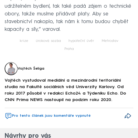
udržitelném bydlení, tak také padá zájem o technické
obory, takže musíme přidávat platy. Aby se
stavebnictví nakoplo, tak nám k tomu budou chybět
kapacity a síly,“ varoval.
krize
úroková sazba
hypoteční úvěr
Metrostav
Praha
Vojtěch Šeliga
Vojtěch vystudoval mediální a mezinárodní teritoriální
studia na Fakultě sociálních věd Univerzity Karlovy. Od
roku 2017 působil v redakci Echo24 a Týdeníku Echo. Do
CNN Prima NEWS nastoupil na podzim roku 2020.
Pro tento článek jsou komentáře vypnuté
Návrhy pro vás