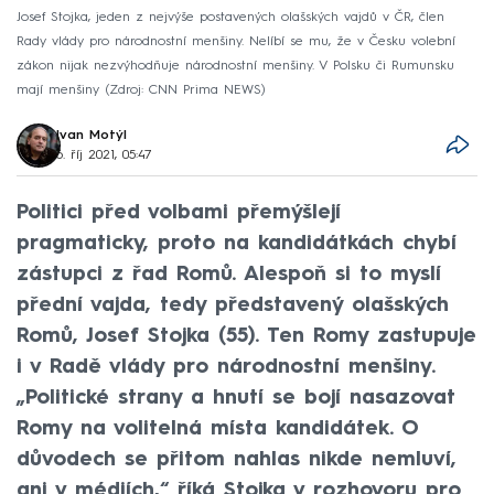
Josef Stojka, jeden z nejvýše postavených olašských vajdů v ČR, člen
Rady vlády pro národnostní menšiny. Nelíbí se mu, že v Česku volební
zákon nijak nezvýhodňuje národnostní menšiny. V Polsku či Rumunsku
mají menšiny
Zdroj: CNN Prima NEWS
Ivan Motýl
6. říj 2021, 05:47
Politici před volbami přemýšlejí
pragmaticky, proto na kandidátkách chybí
zástupci z řad Romů. Alespoň si to myslí
přední vajda, tedy představený olašských
Romů, Josef Stojka (55). Ten Romy zastupuje
i v Radě vlády pro národnostní menšiny.
„Politické strany a hnutí se bojí nasazovat
Romy na volitelná místa kandidátek. O
důvodech se přitom nahlas nikde nemluví,
ani v médiích,“ říká Stojka v rozhovoru pro