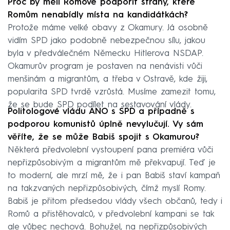
Proč by měli Romové podpořit strany, které
Romům nenabídly místa na kandidátkách?
Protože máme velké obavy z Okamury. Já osobně
vidím SPD jako podobně nebezpečnou sílu, jakou
byla v předválečném Německu Hitlerova NSDAP.
Okamurův program je postaven na nenávisti vůči
menšinám a migrantům, a třeba v Ostravě, kde žiji,
popularita SPD tvrdě vzrůstá. Musíme zamezit tomu,
že se bude SPD podílet na sestavování vlády.
Politologové vládu ANO s SPD a případně s
podporou komunistů úplně nevylučují. Vy sám
věříte, že se může Babiš spojit s Okamurou?
Některá předvolební vystoupení pana premiéra vůči
nepřizpůsobivým a migrantům mě překvapují. Teď je
to moderní, ale mrzí mě, že i pan Babiš staví kampaň
na takzvaných nepřizpůsobivých, čímž myslí Romy.
Babiš je přitom předsedou vlády všech občanů, tedy i
Romů a přistěhovalců, v předvolební kampani se tak
ale vůbec nechová. Bohužel, na nepřizpůsobivých