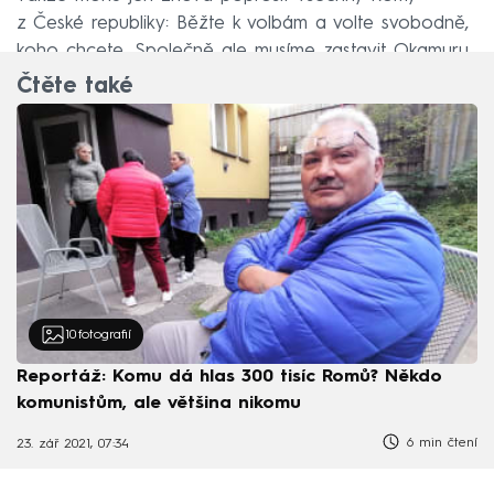
z České republiky: Běžte k volbám a volte svobodně,
koho chcete. Společně ale musíme zastavit Okamuru.
Čtěte také
10
fotografií
Reportáž: Komu dá hlas 300 tisíc Romů? Někdo
komunistům, ale většina nikomu
6 min čtení
23. zář 2021, 07:34