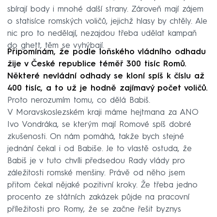
sbírají body i mnohé další strany. Zároveň mají zájem
o statisíce romských voličů, jejichž hlasy by chtěly. Ale
nic pro to nedělají, nezajdou třeba udělat kampaň
do ghett, těm se vyhýbají.
Připomínám, že podle loňského vládního odhadu
žije v České republice téměř 300 tisíc Romů.
Některé nevládní odhady se kloní spíš k číslu až
400 tisíc, a to už je hodně zajímavý počet voličů.
Proto nerozumím tomu, co dělá Babiš.
V Moravskoslezském kraji máme hejtmana za ANO
Ivo Vondráka, se kterým mají Romové spíš dobré
zkušenosti. On nám pomáhá, takže bych stejné
jednání čekal i od Babiše. Je to vlastě ostuda, že
Babiš je v tuto chvíli předsedou Rady vlády pro
záležitosti romské menšiny. Právě od něho jsem
přitom čekal nějaké pozitivní kroky. Že třeba jedno
procento ze státních zakázek půjde na pracovní
příležitosti pro Romy, že se začne řešit byznys