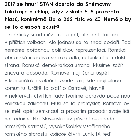
2017 se hnutí STAN dostalo do Sněmovny
takříkajíc o chlup, když získalo 5,18 procenta
hlasů, konkrétně šlo o 262 tisíc voličů. Nemělo by
se to alespoň zkusit?
Teoreticky snad můžeme uspět, ale ne letos ani
v příštích volbách. Ale jednou se to snad podaří. Teď
nemáme pořádnou politickou reprezentaci, Romská
občanská iniciativa se rozpadla, nefunkční je i další
strana: Romská demokratická strana. Musíme začít
znova a odspoda. Romové mají šanci uspět
v komunálních volbách všude tam, kde mají silnou
komunitu. Určitě to platí o Ostravě, hlavně
v některých čtvrtích tady tvoříme opravdu početnou
voličskou základnu. Musí se to promyslet, Romové by
se měli opět semknout a prozatím prosadit svoje lidi
na radnice. Na Slovensku už působí celá řada
romských starostů, vysokoškolsky vzdělaného
romského starostu košické čtvrti Luník IX teď