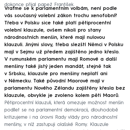
dokonce přijal papež František.
Vraťme se k parlamentním volbám, není podle
vás současný volební zákon trochu xenofobní?
Třeba v Polsku sice také platí pětiprocentní
volební klauzule, ovšem nikoli pro stany
národnostních menšin, které mají nulovou
klauzuli. Jinými slovy, třeba slezští Němci v Polsku
mají v Sejmu už předem zajištěno jedno křeslo.
V rumunském parlamentu mají Romové a další
menšiny také jistý jeden mandát, stejně tak
v Srbsku, klauzule pro menšiny neplatí ani
v Německu. Také původní Maorové mají v
parlamentu Nového Zélandu zajištěny křesla bez
klauzule, obvykle je zvoleno kolem pěti Maorů.
Pětiprocentní klauzuli, která omezuje možnost menšin
podílet se na parlamentní demokracii, dlouhodobě
kritizujeme i na úrovni Rady vlády pro národnostní
menšiny, v níž zastupuji olašské Romy. Klauzule