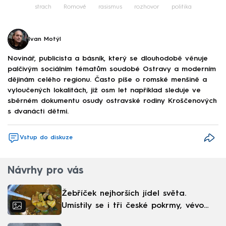
strach
Romové
rasismus
rozhovor
politika
Ivan Motýl
Novinář, publicista a básník, který se dlouhodobě věnuje
palčivým sociálním tématům soudobé Ostravy a moderním
dějinám celého regionu. Často píše o romské menšině a
vyloučených lokalitách, již osm let například sleduje ve
sběrném dokumentu osudy ostravské rodiny Kroščenových
s dvanácti dětmi.
Vstup do diskuze
Návrhy pro vás
Žebříček nejhorších jídel světa.
Umístily se i tři české pokrmy, vévodí
skandinávská kuchyně