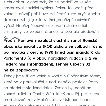
s chudobou v ghettech, že se podaří ve velkém
nastartovat sociální bydlení. Řeknu to tvrdě, před
volbami dávají politikové od Romů ruce pryč. Anebo
dokonce slibují, jak to s těmi „nepřizpůsobivými“
vyřeší. Nepřizpůsobivé sice tvoří i statisíce lidí
z majority, ve volební rétorice to jsou ale především
Romové.
Proč si Romové nezaloží vlastní stranu? Romská
občanská iniciativa (ROI) získala ve volbách těsně
po revoluci v červnu 1990 hned osm mandátů do
Parlamentu (6 v obou národních radách a 2 ve
Federálním shromáždění). Tenhle úspěch už
nelze zopakovat?
Tehdy jsme šli do voleb v koalici s Občanským fórem,
které se v porevoluční euforii nebálo postavit Romy
na přední místa kandidátek. Zvolen byl například
známý aktivista Ondřej Giňa, který později protestoval
proti stavbě zdi v Matiční ulici v Ústí nad Labem.
Anebo Karel Holomek, což byl strojní inženýr a za