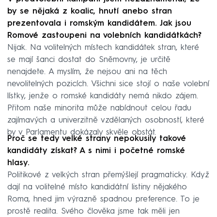
by se nějaká z koalic, hnutí anebo stran
prezentovala i romským kandidátem. Jak jsou
Romové zastoupeni na volebních kandidátkách?
Nijak. Na volitelných místech kandidátek stran, které
se mají šanci dostat do Sněmovny, je určitě
nenajdete. A myslím, že nejsou ani na těch
nevolitelných pozicích. Všichni sice stojí o naše volební
lístky, jenže o romské kandidáty nemá nikdo zájem.
Přitom naše minorita může nabídnout celou řadu
zajímavých a univerzitně vzdělaných osobností, které
by v Parlamentu dokázaly skvěle obstát.
Proč se tedy velké strany nepokusily takové
kandidáty získat? A s nimi i početné romské
hlasy.
Politikové z velkých stran přemýšlejí pragmaticky. Když
dají na volitelné místo kandidátní listiny nějakého
Roma, hned jim výrazně spadnou preference. To je
prostě realita. Svého člověka jsme tak měli jen