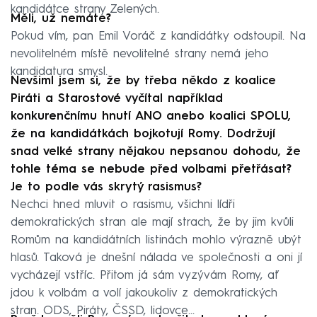
kandidátce strany Zelených.
Měli, už nemáte?
Pokud vím, pan Emil Voráč z kandidátky odstoupil. Na
nevolitelném místě nevolitelné strany nemá jeho
kandidatura smysl.
Nevšiml jsem si, že by třeba někdo z koalice
Piráti a Starostové vyčítal například
konkurenčnímu hnutí ANO anebo koalici SPOLU,
že na kandidátkách bojkotují Romy. Dodržují
snad velké strany nějakou nepsanou dohodu, že
tohle téma se nebude před volbami přetřásat?
Je to podle vás skrytý rasismus?
Nechci hned mluvit o rasismu, všichni lídři
demokratických stran ale mají strach, že by jim kvůli
Romům na kandidátních listinách mohlo výrazně ubýt
hlasů. Taková je dnešní nálada ve společnosti a oni jí
vycházejí vstříc. Přitom já sám vyzývám Romy, ať
jdou k volbám a volí jakoukoliv z demokratických
stran. ODS, Piráty, ČSSD, lidovce...