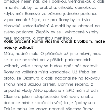
omezuje nejen nás, ale i polskou, vietnamskou a další
minority. Jak by to, proboha, uškodilo demokracii,
kdyby měli Romové ze zákona jednoho poslance
v parlamentu? Nijak, ale pro Romy by to bylo
obrovské zadostiučinění. A mohli by se obracet na
svého poslance. Zlepšily by se i vyhrocené vztahy
mezi majoritou a romskou menšinou.
Kolik procent Romů vlastně chodí k volbám, máte
nějaký odhad?
Málo, hodně málo. O příčinách už jsme mluvili, moc
se to ale nezmění ani v příštích parlamentních
volbách, velké strany se budou opět bát postavit
Romy na volitelná místa kandidátek. Už třeba jen
proto, že Okamura a další nacionalisté na takovou
stranu hned ukážou prstem. Upřímně řečeno, z
případné vlády ANO společně s SPD mám strach.
Okamura jako místopředseda Sněmovny anebo
dokonce ministr sociálních věcí, to je špatný sen.
Takže mohu jen znova poprosit všechny Romy