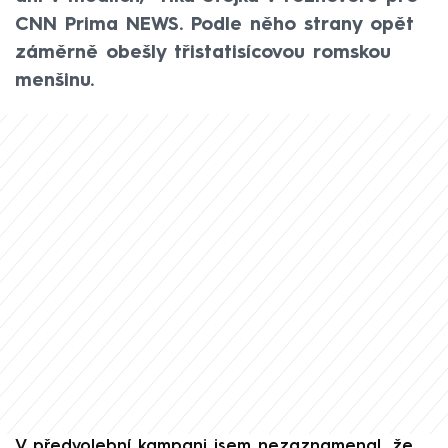
CNN Prima NEWS. Podle něho strany opět
záměrně obešly třistatisícovou romskou
menšinu.
V předvolební kampani jsem nezaznamenal, že