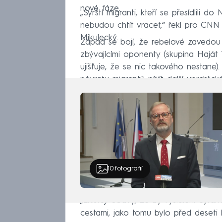
nové fáze.
„Syrští migranti, kteří se přesídlili
nebudou chtít vracet,“ řekl pro CN
Mikulecký.
Západ se bojí, že rebelové zavedou 
zbývajícími oponenty (skupina Haját 
ujišťuje, že se nic takového nestan
návratu migrantů přijít další uprchlick
10
fotografií
„Existují obavy, že by vysídlení Sy
cestami, jako tomu bylo před deseti 