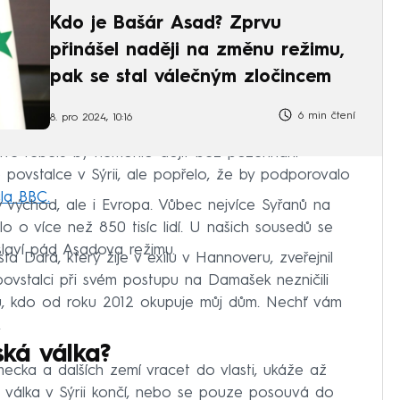
Kdo je Bašár Asad? Zprvu
přinášel naději na změnu režimu,
pak se stal válečným zločincem
6 min čtení
8. pro 2024, 10:16
zívě rebelů by nemohlo dojít bez požehnání
 povstalce v Sýrii, ale popřelo, že by podporovalo
la BBC.
ký východ, ale i Evropa. Vůbec nejvíce Syřanů na
lo o více než 850 tisíc lidí. U našich sousedů se
slaví pád Asadova režimu.
a Dará, který žije v exilu v Hannoveru, zveřejnil
povstalci při svém postupu na Damašek nezničili
omu, kdo od roku 2012 okupuje můj dům. Nechť vám
.
ká válka?
mecka a dalších zemí vracet do vlasti, ukáže až
ká válka v Sýrii končí, nebo se pouze posouvá do