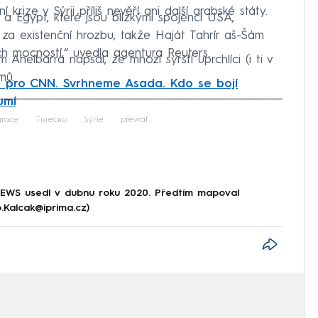
krize v Sýrii příliš nevěří ani další arabské státy.
a Egypt, které jsou blízkými spojenci USA,
ny za existenční hrozbu, takže Haját Tahrír aš-Šám
ch mocností,“ uvedla agentura Reuters.
 Ahelbarra napsal, že mnozí syrští uprchlíci (i ti v
mů.
ů pro CNN. Svrhneme Asada. Kdo se bojí
umí
iled to fetch
race
Turecko
Sýrie
převrat
NEWS usedl v dubnu roku 2020. Předtím mapoval
p.Kalcak@iprima.cz)