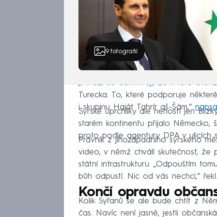
9
fotografií
„Mnozí se domnívají, že k této ofen
Turecka. To, které podporuje některé
i skupinu Haját Tahrír aš-Šám,“
napsa
Syrské uprchlíky ale nehostí jen Blíz
starém kontinentu přijalo Německo, š
proto podle agentury DPA v ulicích 
Právník z jihozápadního syrského měst
video, v němž chválí skutečnost, že 
státní infrastrukturu. „Odpouštím t
bůh odpustí. Nic od vás nechci,“ řekl
Končí opravdu občans
Kolik Syřanů se ale bude chtít z Ně
čas. Navíc není jasné, jestli občans