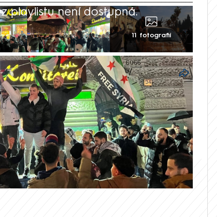
 playlistu není dostupná.
11 fotografií
upinou Haját Tahrír aš-Šám dokonali
 Bašára al-Asada a vyzvali Syřany po celém
o celém světě je totiž podle OSN více než
 Kde všude jsou a co s nimi bude?