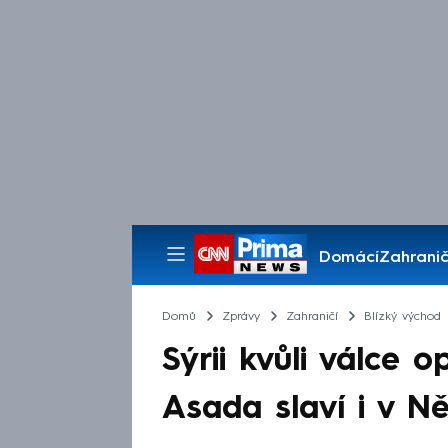
Domácí
Zahranič
Pořady
Domů
Zprávy
Zahraničí
Blízký východ
Sýrii kvůli válce o
Asada slaví i v N