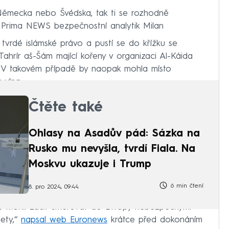
 do Německa nebo Švédska, tak ti se rozhodně
N Prima NEWS bezpečnostní analytik Milan
tvrdé islámské právo a pustí se do křížku se
Tahrír aš-Šám mající kořeny v organizaci Al-Káida
e). V takovém případě by naopak mohla místo
á vlna.
Čtěte také
Ohlasy na Asadův pád: Sázka na
Rusko mu nevyšla, tvrdí Fiala. Na
Moskvu ukazuje i Trump
6 min čtení
8. pro 2024, 09:44
řané mohli začít směřovat do Evropy nebezpečnými
lety,“
napsal web Euronews
krátce před dokonáním