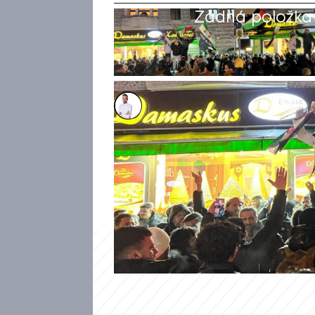
Žádná položka z
Filip Kalčák
9. pro 2024, 07:32
Rebelové vedení militantní sk
převrat v Sýrii, svrhli režim
světě, aby se vrátili domů. P
14 milionů syrských uprchlíků.