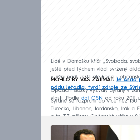
Lidé v Damašku křičí: „Svoboda, svobo
ještě před týdnem vládl svržený dikt
v Sýrii padl. Jestli ale končí i občans
MOHLO BY VÁS ZAJÍMAT:
Je Asad p
pádu letadla, tvrdí zdroje ze Sýri
Opoziční složky vyzvaly Syřany v zahr
vlasti. Podle
dat OSN
od roku 2011 ut
Syřané se rozprchli do více než 130 
Turecko, Libanon, Jordánsko, Irák a E
a to 3,3 milionu. Občanská válka v Sý