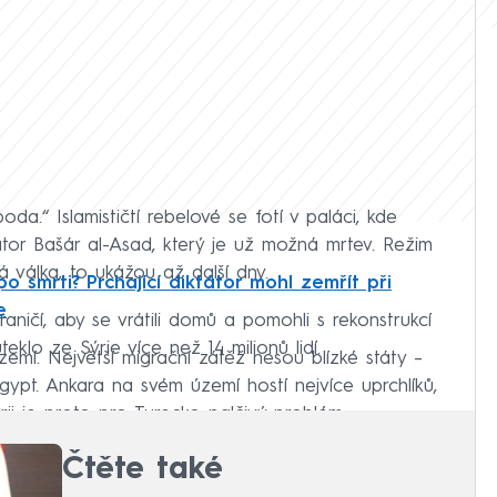
da.“ Islamističtí rebelové se fotí v paláci, kde
átor Bašár al-Asad, který je už možná mrtev. Režim
ká válka, to ukážou až další dny.
o smrti? Prchající diktátor mohl zemřít při
e
aničí, aby se vrátili domů a pomohli s rekonstrukcí
eklo ze Sýrie více než 14 milionů lidí.
zemí. Největší migrační zátěž nesou blízké státy –
gypt. Ankara na svém území hostí nejvíce uprchlíků,
rii je proto pro Turecko palčivý problém.
Čtěte také