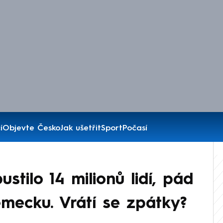
í
Objevte Česko
Jak ušetřit
Sport
Počasí
pustilo 14 milionů lidí, pád
ěmecku. Vrátí se zpátky?