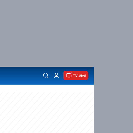
TV živě