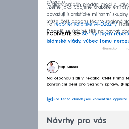
převratu.
V klidný průběh předání moci a utišení 
„Země jako Spojené arabské emiráty 
považují islamistické militantní skupi
může čelit odporu těchto regionální
To
reportér katarské Al-Džazíry
Hašim
Evropě) se údajně těší na návrat do
PODÍVEJTE SE:
Šéf syrských rebel
islámské vlády, vůbec tomu neroz
Fa
Německo
mig
Filip Kalčák
Na otočnou židli v redakci CNN Prima 
zahraniční dění pro Seznam zprávy. (Fili
Pro tento článek jsou komentáře vypnuté
Návrhy pro vás