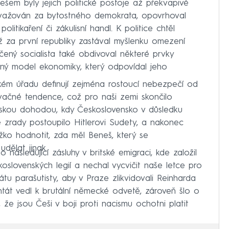
em byly jejich politické postoje až překvapivě
považován za bytostného demokrata, opovrhoval
litikaření či zákulisní handl. K politice chtěl
ž za první republiky zastával myšlenku omezení
čený socialista také obdivoval některé prvky
aný model ekonomiky, který odpovídal jeho
kém úřadu definují zejména rostoucí nebezpečí od
ačné tendence, což pro naši zemi skončilo
vskou dohodou, kdy Československo v důsledku
é zrady postoupilo Hitlerovi Sudety, a nakonec
ko hodnotit, zda měl Beneš, který se
udělat jinak.
o následující zásluhy v britské emigraci, kde založil
koslovenských legií a nechal vycvičit naše letce pro
átu parašutisty, aby v Praze zlikvidovali Reinharda
ntát vedl k brutální německé odvetě, zároveň šlo o
že jsou Češi v boji proti nacismu ochotni platit