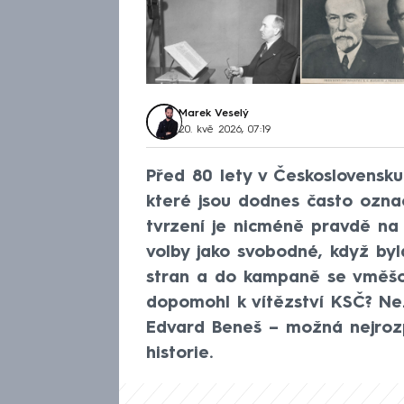
Marek Veselý
20. kvě 2026, 07:19
Před 80 lety v Československu
které jsou dodnes často ozna
tvrzení je nicméně pravdě na 
volby jako svobodné, když by
stran a do kampaně se vměšov
dopomohl k vítězství KSČ? N
Edvard Beneš – možná nejroz
historie.