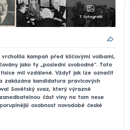
7 fotografií
 vrcholila kampaň před klíčovými volbami,
čovány jako ty „poslední svobodné“. Toto
tisíce mil vzdálené. Vždyť jak lze označit
la zakázána kandidatura pravicových
al Sovětský svaz, který výrazně
ezanedbatelnou část viny na tom nese
poruplnější osobnost novodobé české