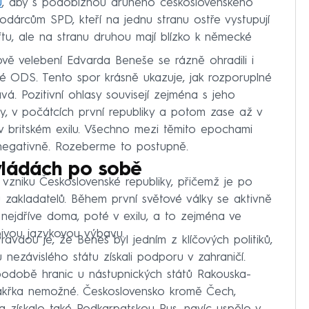
u
, aby s podobiznou druhého československého
odárcům SPD, kteří na jednu stranu ostře vystupují
u, ale na stranu druhou mají blízko k německé
vě velebení Edvarda Beneše se rázně ohradili i
lé ODS. Tento spor krásně ukazuje, jak rozporuplné
vá. Pozitivní ohlasy souvisejí zejména s jeho
, v počátcích první republiky a potom zase až v
 v britském exilu. Všechno mezi těmito epochami
negativně. Rozeberme to postupně.
 vládách po sobě
vzniku Československé republiky, přičemž je po
zakladatelů. Během první světové války se aktivně
 nejdříve doma, poté v exilu, a to zejména ve
bivou jazykovou výbavu.
ravdou je, že Beneš byl jedním z klíčových politiků,
 nezávislého státu získali podporu v zahraničí.
podobě hranic u nástupnických států Rakouska-
akřka nemožné. Československo kromě Čech,