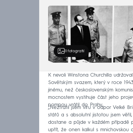
11
fotografií
K nevoli Winstona Churchilla udržova
Sovětským svazem, který v roce 1943 
jinému, než československým komunis
mocnostem vystihuje část jeho projev
pompou vrátil do Prahy.
„Neztratil jsem víru v odpor Velké Br
států a s absolutní jistotou jsem věř
dostane a půjde v každém případě pro
upřít, že onen kalkul s mnichovskou 