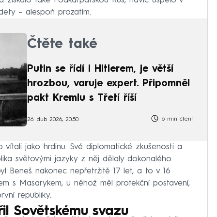
a získalo také Podkarpatskou Rus, navíc uspělo v
dety – alespoň prozatím.
Čtěte také
Putin se řídí i Hitlerem, je větší
hrozbou, varuje expert. Připomněl
pakt Kremlu s Třetí říší
6 min čtení
26. dub 2026, 20:50
o vítali jako hrdinu. Své diplomatické zkušenosti a
lika světovými jazyky z něj dělaly dokonalého
byl Beneš nakonec nepřetržitě 17 let, a to v 16
em s Masarykem, u něhož měl protekční postavení,
vní republiky.
ěřil Sovětskému svazu