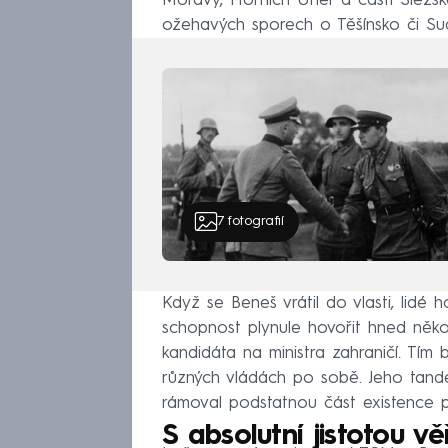
Moravy, Horních Uher a části Slezsk
ožehavých sporech o Těšínsko či Su
7
fotografií
Když se Beneš vrátil do vlasti, lidé h
schopnost plynule hovořit hned něko
kandidáta na ministra zahraničí. Tím 
různých vládách po sobě. Jeho tand
rámoval podstatnou část existence pr
S absolutní jistotou v