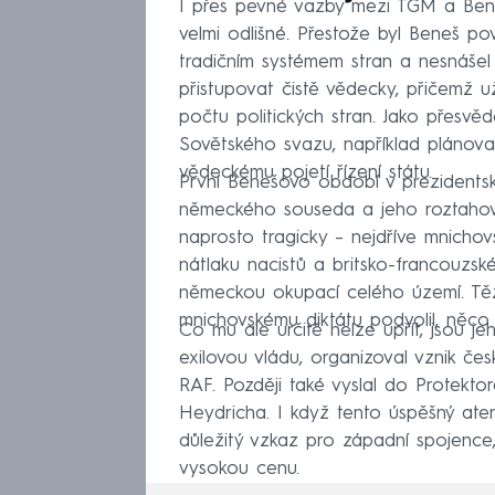
I přes pevné vazby mezi TGM a Beneš
velmi odlišné. Přestože byl Beneš 
tradičním systémem stran a nesnášel po
přistupovat čistě vědecky, přičemž u
počtu politických stran. Jako přesvěd
Sovětského svazu, například plánov
vědeckému pojetí řízení státu.
První Benešovo období v prezidents
německého souseda a jeho roztahov
naprosto tragicky – nejdříve mnicho
nátlaku nacistů a britsko-francouzsk
německou okupací celého území. Těž
mnichovskému diktátu podvolil, něco 
Co mu ale určitě nelze upřít, jsou jeh
exilovou vládu, organizoval vznik čes
RAF. Později také vyslal do Protektor
Heydricha. I když tento úspěšný ate
důležitý vzkaz pro západní spojence, 
vysokou cenu.