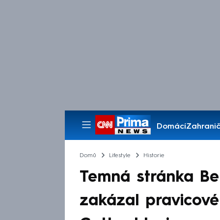
Domácí
Zahranič
Pořady
Domů
Lifestyle
Historie
Temná stránka Ben
zakázal pravicové