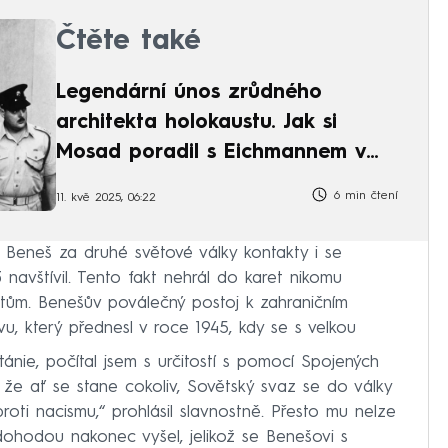
Čtěte také
Legendární únos zrůdného
architekta holokaustu. Jak si
Mosad poradil s Eichmannem v
Argentině
6 min čtení
11. kvě 2025, 06:22
l Beneš za druhé světové války kontakty i se
navštívil. Tento fakt nehrál do karet nikomu
tům. Benešův poválečný postoj k zahraničním
u, který přednesl v roce 1945, kdy se s velkou
itánie, počítal jsem s určitostí s pomocí Spojených
il, že ať se stane cokoliv, Sovětský svaz se do války
ti nacismu,“ prohlásil slavnostně. Přesto mu nelze
dohodou nakonec vyšel, jelikož se Benešovi s