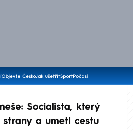
í
Objevte Česko
Jak ušetřit
Sport
Počasí
eše: Socialista, který
 strany a umetl cestu