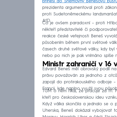
přinesl do Sněmovny Benešovu bust
prezidenta argumentoval proti zákon
proti Sudetoněmeckému landsmanšaft
AfD.
Co je ovšem paradoxní – proti Hřibo
někteří představitelé či podporovate
reakce české veřejnosti Beneš vyvolá
působením během první světové války
časech druhé světové války, kdy byl
nebo po nich je pak vnímáno spíše 
Ministr zahraničí v 16
Edvard Beneš měl obrovský podíl na 
právu považován za jednoho z otců 
zapojil do protirakouského odboje –
Francii, kde naplno využil svou půso
TGM o něm říkal, že pracuje za tři. P
kteří pro československou ideu vzniku
Když válka skončila a jednalo se o 
Uherska, Beneš dokázal vybojovat t