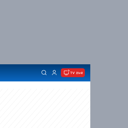
TV živě