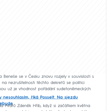
Beneše se v Česku znovu rozjely v souvislosti s
na nezrušitelnosti těchto dekretů se politici
zkou už je vhodnost pořádání sudetoněmeckých
 nesouhlasím, říká Posselt. Na sjezdu
nebude
da Pirátů Zdeněk Hřib, když si začátkem května