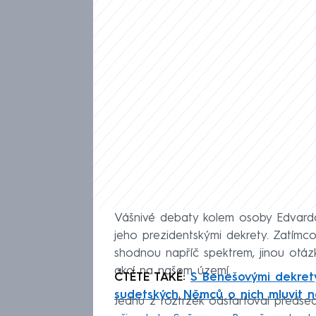
Vášnivé debaty kolem osoby Edvarda 
jeho prezidentskými dekrety. Zatímco 
shodnou napříč spektrem, jinou otá
akcí na našem území.
ČTĚTE TAKÉ:
S Benešovými dekrety
sudetských Němců o nich mluvit 
Jednu z roztržek odstartoval předse