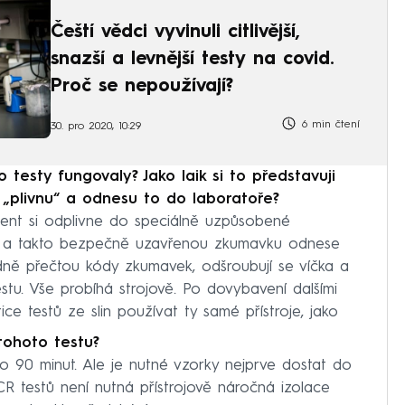
Čeští vědci vyvinuli citlivější,
snazší a levnější testy na covid.
Proč se nepoužívají?
6 min čtení
30. pro 2020, 10:29
 testy fungovaly? Jako laik si to představuji
„plivnu“ a odnesu to do laboratoře?
ient si odplivne do speciálně uzpůsobené
e a takto bezpečně uzavřenou zkumavku odnese
edně přečtou kódy zkumavek, odšroubují se víčka a
stu. Vše probíhá strojově. Po dovybavení dalšími
ice testů ze slin používat ty samé přístroje, jako
tohoto testu?
o 90 minut. Ale je nutné vzorky nejprve dostat do
CR testů není nutná přístrojově náročná izolace