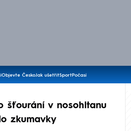
í
Objevte Česko
Jak ušetřit
Sport
Počasí
to šťourání v nosohltanu
 do zkumavky