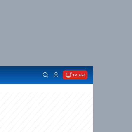
TV živě