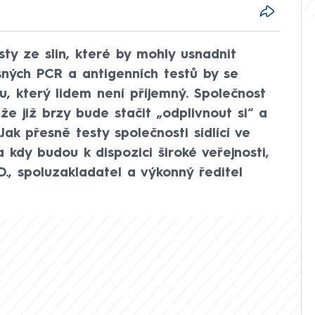
esty ze slin, které by mohly usnadnit
sných PCR a antigenních testů by se
u, který lidem není příjemný. Společnost
 že již brzy bude stačit „odplivnout si“ a
ak přesně testy společnosti sídlící ve
 kdy budou k dispozici široké veřejnosti,
.D., spoluzakladatel a výkonný ředitel