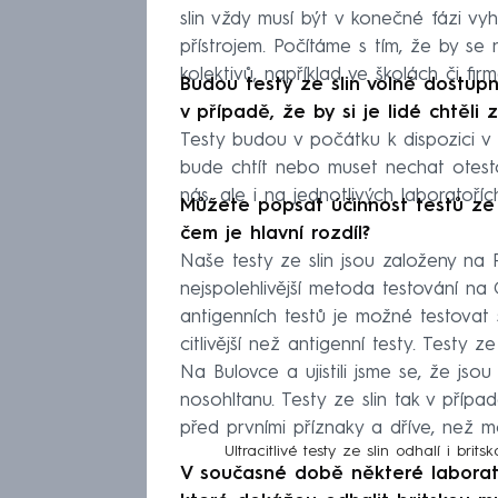
slin vždy musí být v konečné fázi v
přístrojem. Počítáme s tím, že by se
kolektivů, například ve školách či fir
Budou testy ze slin volně dostup
v případě, že by si je lidé chtěli z
Testy budou v počátku k dispozici v
bude chtít nebo muset nechat otest
nás, ale i na jednotlivých laboratoříc
Můžete popsat účinnost testů ze 
čem je hlavní rozdíl?
Naše testy ze slin jsou založeny na P
nejspolehlivější metoda testování na
antigenních testů je možné testovat s
citlivější než antigenní testy. Testy z
Na Bulovce a ujistili jsme se, že jso
nosohltanu. Testy ze slin tak v přípa
před prvními příznaky a dříve, než 
Ultracitlivé testy ze slin odhalí i brit
V současné době některé laborato