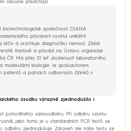
ům obvykle předchází.
el biotechnologické společnosti DIANA
ademického působení vyvinul unikátní
j léčiv a urychluje diagnostiku nemocí. Získal
erzitě Karlově a působil na Ústavu organické
d ČR. Má přes 10 let zkušeností laboratorního
 molekulární biologie. Je spoluautorem
h patentů a patnácti odborných článků v
laického úsudku výrazně zjednodušilo i
ost pohodlného samoodběru. Při odběru vzorku
rsonál, jako tomu je u standardních PCR testů ze
es odběru zjednodušuje. Zároveň ale naše testy ze