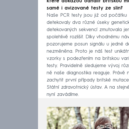
které dokážou odhalit britskou m
samé i avizované testy ze slin?
Naše PCR testy jsou již od počátku 
detekovaly dva různé úseky genetick
detekovaných sekvencí zmutovala jen 
spolehlivě rozlišit. Díky vhodnému n
pozorujeme posun signálu u jedné de
nezměněna. Proto je náš test unikátn
vzorky s podezřením na britskou vari
testy. Pravidelně sledujeme vývoj r
ně naše diagnostika reaguje. Právě 
zachytit první případy britské mutac
Státní zdravotnický ústav. A na stejné
nyní zavádíme.