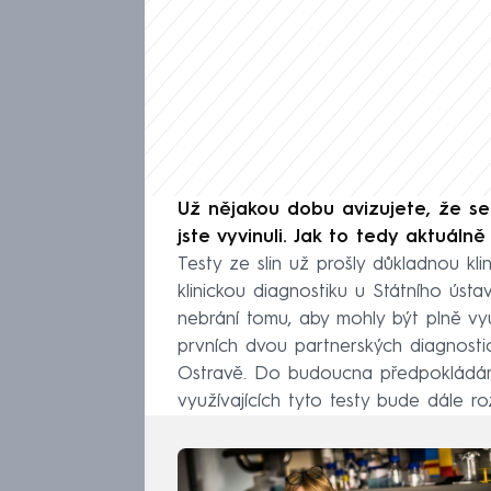
Už nějakou dobu avizujete, že se 
jste vyvinuli. Jak to tedy aktuáln
Testy ze slin už prošly důkladnou kli
klinickou diagnostiku u Státního úst
nebrání tomu, aby mohly být plně vyu
prvních dvou partnerských diagnostic
Ostravě. Do budoucna předpokládáme
využívajících tyto testy bude dále roz