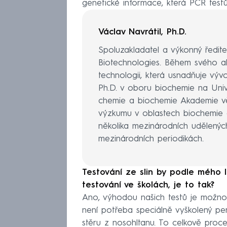
genetické informace, která PCR test
Václav Navrátil, Ph.D.
Spoluzakladatel a výkonný ředit
Biotechnologies. Během svého ak
technologii, která usnadňuje vývo
Ph.D. v oboru biochemie na Univ
chemie a biochemie Akademie vě
výzkumu v oblastech biochemie a
několika mezinárodních udělenýc
mezinárodních periodikách.
Testování ze slin by podle mého 
testování ve školách, je to tak?
Ano, výhodou našich testů je možn
není potřeba speciálně vyškolený pe
stěru z nosohltanu. To celkově proc