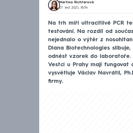
Martina Richterová
27. led 2021, 18:34
Na trh míří ultracitlivé PCR t
testování. Na rozdíl od souča
nejednalo o výtěr z nosohltan
Diana Biotechnologies slibuje,
odnést vzorek do laboratoře. J
Vestci u Prahy mají fungovat a
vysvětluje Václav Navrátil, Ph
firmy.