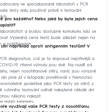
yhodnoceny ve specializované laboratoři s PCR
 naše testy daly používat právě k testování
mách.
né pro každého? Nebo jaká by byla jejich cena
aplatit?
 laboratořích a budou dostupné komukoliv, kdo se
ovat. Výsledná cena testů bude záležet nejen na
h a pojišťovnách.
slin například oproti antigenním testům? V
CR diagnostice, což je ta doposud nejcitlivější a
 COVID-19. Hlavní výhody jsou dvě. Na rozdíl od
liny, nejen nosohltanové stěry, navíc jsou výrazně
e slin jsme již v listopadu prověřovali v Nemocnici
u srovnatelně spolehlivé jako PCR testy ze stěrů z
dě rutinního testování odhalí nakažené několik dní
mohou někoho nakazit.
skou mutaci koronaviru.
ře využívají vaše PCR testy z nosohltanu,