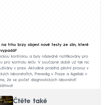
na trhu brzy objeví nové testy ze slin, které
ě vypadá?
nickou kontrolou a byly následně notifikovány pro
avu pro kontrolu léčiv. V současné době už tak nic
žívány v praxi. Aktuálně probíhá pilotní provoz v
kých laboratořích, Prevedig v Praze a Agellab v
, že se počet diagnostických laboratoří
šiřovat.
Čtěte také