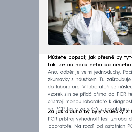
Můžete popsat, jak přesně by tyto
tak, že na něco nebo do něčeho 
Ano, odběr je velmi jednoduchý. Pac
zkumavky s náustkem. Tu zašroubuj
do laboratoře. V laboratoři se násl
vzorek slin se přidá přímo do PCR te
přístroji mohou laboratoře k diagnost
na PCR testy ze stěrů z nosohltanu.
Za jak dlouho by byly výsledky z 
PCR přístroj vyhodnotí test zhruba d
laboratoře. Na rozdíl od ostatních P