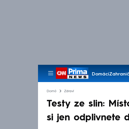
Domácí
Zahranič
Pořady
Domů
Zdraví
Testy ze slin: Mís
si jen odplivnete