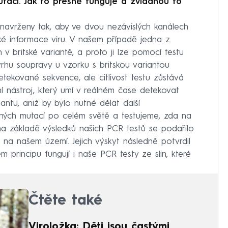
utaci. Jak to přesně funguje a zvládnou to
navrženy tak, aby ve dvou nezávislých kanálech
é informace viru. V našem případě jedna z
v britské variantě, a proto ji lze pomocí testu
ávrhu soupravy u vzorku s britskou variantou
tekované sekvence, ale citlivost testu zůstává
í nástroj, který umí v reálném čase detekovat
antu, aniž by bylo nutné dělat další
ůzných mutací po celém světě a testujeme, zda na
na základě výsledků našich PCR testů se podařilo
e na našem území. Jejich výskyt následně potvrdil
m principu fungují i naše PCR testy ze slin, které
Čtěte také
Viroložka: Děti jsou častými