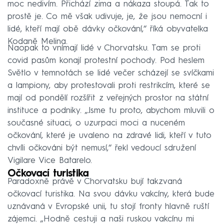
moc nedivím. Přichází zima a nákaza stoupá. Tak to
prostě je. Co mě však udivuje, je, že jsou nemocní i
lidé, kteří mají obě dávky očkování,“ říká obyvatelka
Kodaně Melina.
Naopak to vnímají lidé v Chorvatsku. Tam se proti
covid pasům konají protestní pochody. Pod heslem
Světlo v temnotách se lidé večer scházejí se svíčkami
a lampiony, aby protestovali proti restrikcím, které se
mají od pondělí rozšířit z veřejných prostor na státní
instituce a podniky. „Jsme tu proto, abychom mluvili o
současné situaci, o uzurpaci moci a nuceném
očkování, které je uvaleno na zdravé lidi, kteří v tuto
chvíli očkováni být nemusí,“ řekl vedoucí sdružení
Vigilare Vice Batarelo.
Očkovací turistika
Paradoxně právě v Chorvatsku bují takzvaná
očkovací turistika. Na svou dávku vakcíny, která bude
uznávaná v Evropské unii, tu stojí fronty hlavně ruští
zájemci. „Hodně cestuji a naši ruskou vakcínu mi