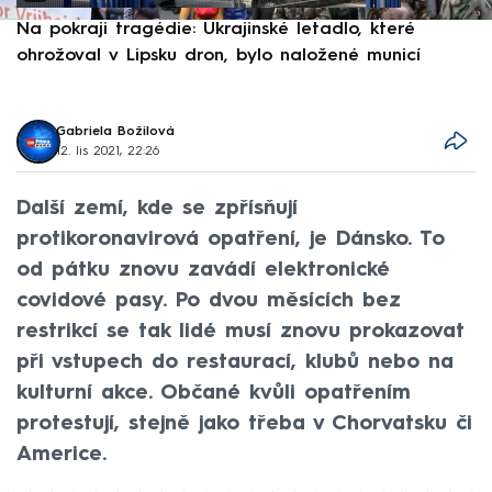
Na pokraji tragédie: Ukrajinské letadlo, které
P
ohrožoval v Lipsku dron, bylo naložené municí
e
Gabriela Božilová
12. lis 2021, 22:26
Další zemí, kde se zpřísňují
protikoronavirová opatření, je Dánsko. To
od pátku znovu zavádí elektronické
covidové pasy. Po dvou měsících bez
restrikcí se tak lidé musí znovu prokazovat
při vstupech do restaurací, klubů nebo na
kulturní akce. Občané kvůli opatřením
protestují, stejně jako třeba v Chorvatsku či
Americe.