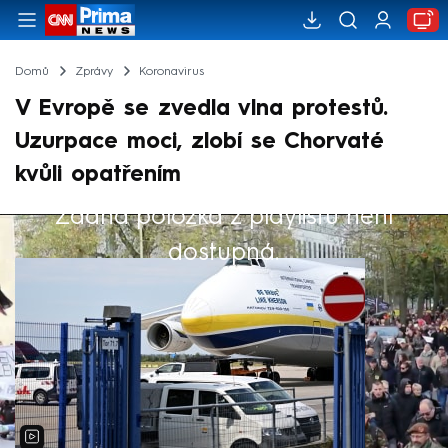
Domů
Zprávy
Koronavirus
V Evropě se zvedla vlna protestů.
Uzurpace moci, zlobí se Chorvaté
kvůli opatřením
Žádná položka z playlistu není
Výběr redakce
dostupná.