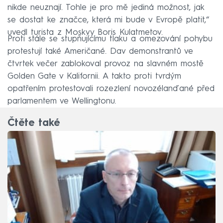
nikde neuznají. Tohle je pro mě jediná možnost, jak
se dostat ke značce, která mi bude v Evropě platit,“
uvedl turista z Moskvy Boris Kulatmetov.
Proti stále se stupňujícímu tlaku a omezování pohybu
protestují také Američané. Dav demonstrantů ve
čtvrtek večer zablokoval provoz na slavném mostě
Golden Gate v Kalifornii. A takto proti tvrdým
opatřením protestovali rozezlení novozélanďané před
parlamentem ve Wellingtonu.
Čtěte také