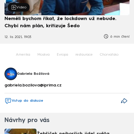
Video
Neměli bychom říkat, že lockdown už nebude.
Chybí nám plán, kritizuje Šedo
6 min čtení
12. lis 2021, 19:03
Amerika
Moskva
Evropa
restaurace
Chorvatsko
Gabriela Božilová
gabriela.bozilova@iprima.cz
Vstup do diskuze
Návrhy pro vás