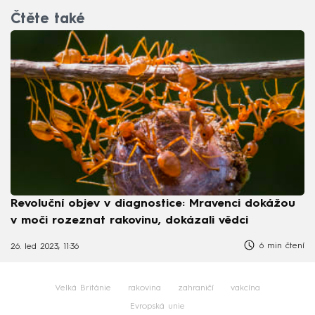
Čtěte také
Revoluční objev v diagnostice: Mravenci dokážou
v moči rozeznat rakovinu, dokázali vědci
6 min čtení
26. led 2023, 11:36
Velká Británie
rakovina
zahraničí
vakcína
Evropská unie