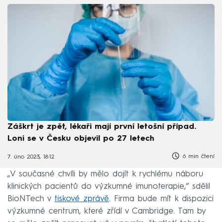
Záškrt je zpět, lékaři mají první letošní případ.
Loni se v Česku objevil po 27 letech
6 min čtení
7. úno 2023, 18:12
„V současné chvíli by mělo dojít k rychlému náboru
klinických pacientů do výzkumné imunoterapie,“ sdělil
BioNTech v
tiskové zprávě
. Firma bude mít k dispozici
výzkumné centrum, které zřídí v Cambridge. Tam by