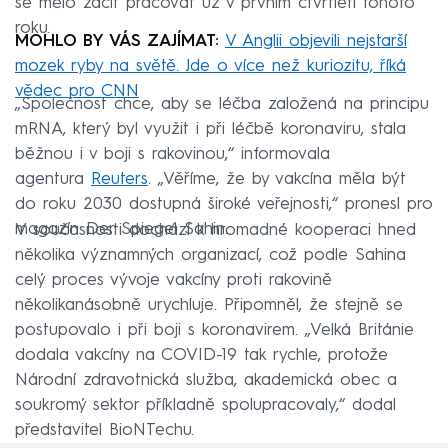
se mělo začít pracovat už v prvním čtvrtletí tohoto
roku.
MOHLO BY VÁS ZAJÍMAT:
V Anglii objevili nejstarší
mozek ryby na světě. Jde o více než kuriozitu, říká
vědec pro CNN
„Společnost chce, aby se léčba založená na principu
mRNA, který byl využit i při léčbě koronaviru, stala
běžnou i v boji s rakovinou,“ informovala
agentura
Reuters
. „Věříme, že by vakcína měla být
do roku 2030 dostupná široké veřejnosti,“ pronesl pro
magazín Der Spiegel Sahin.
V současnosti dochází k hromadné kooperaci hned
několika významných organizací, což podle Sahina
celý proces vývoje vakcíny proti rakovině
několikanásobně urychluje. Připomněl, že stejně se
postupovalo i při boji s koronavirem. „Velká Británie
dodala vakcíny na COVID-19 tak rychle, protože
Národní zdravotnická služba, akademická obec a
soukromý sektor příkladně spolupracovaly,“ dodal
představitel BioNTechu.