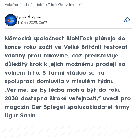
Vakcína (ilustrační foto)
Zdroj: Getty Images
Hynek Štěpán
21. úno 2023, 06:07
Německá společnost BioNTech plánuje do
konce roku začít ve Velké Británii testovat
vakcíny proti rakovině, což představuje
důležitý krok k jejich možnému prodeji na
volném trhu. S tamní vládou se na
spolupráci domluvila v minulém týdnu.
„Věříme, že by léčba mohla být do roku
2030 dostupná široké veřejnosti,“ uvedl pro
magazín Der Spiegel spoluzakladatel firmy
Ugur Sahin.