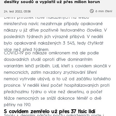
desítky soudů a vyplatil už přes milion korun
6 min čtení
24. led 2022, 05:58
Denní přírůstek nově nakažených na webu
ministerstva navíc nezahrnuje případy opakované
nákazy u již dříve pozitivně testovaného člověka. V
posledních týdnech jich výrazně přibývá. V neděli
bylo opakovaně nakažených 3 545, tedy čtyřikrát
více než před týdnem.
COVID-19 po nákaze omikronem má ale podle
dosavadních studií oproti dříve dominantním
variantám lehčí průběh. Lidí, kteří s covidem skončili v
nemocnicích, zatím navzdory zrychlování šíření
nemoci vytrvale ubývá, a to už od začátku loňského
prosince. V neděli klesl počet hospitalizovaných proti
předchozímu týdnu o více než desetinu, a počet
těžce nemocných se snížil dokonce téměř o dvě
pětiny na 190.
S covidem zemřelo už přes 37 tisíc lidí
Spolu s denními nárůsty počtu nakažených roste i