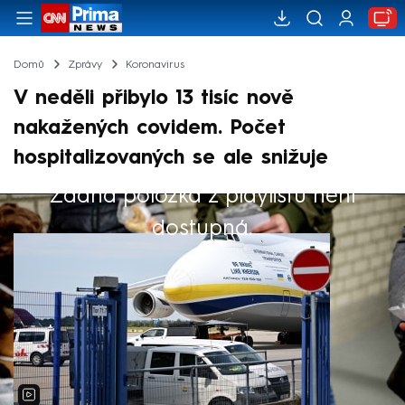
Domů
Zprávy
Koronavirus
V neděli přibylo 13 tisíc nově
nakažených covidem. Počet
hospitalizovaných se ale snižuje
Žádná položka z playlistu není
Výběr redakce
dostupná.