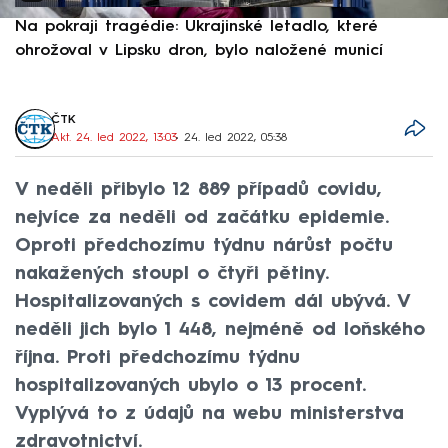
Na pokraji tragédie: Ukrajinské letadlo, které
P
ohrožoval v Lipsku dron, bylo naložené municí
e
ČTK
Akt. 24. led 2022, 13:03
• 24. led 2022, 05:38
V neděli přibylo 12 889 případů covidu,
nejvíce za neděli od začátku epidemie.
Oproti předchozímu týdnu nárůst počtu
nakažených stoupl o čtyři pětiny.
Hospitalizovaných s covidem dál ubývá. V
neděli jich bylo 1 448, nejméně od loňského
října. Proti předchozímu týdnu
hospitalizovaných ubylo o 13 procent.
Vyplývá to z údajů na webu ministerstva
zdravotnictví.