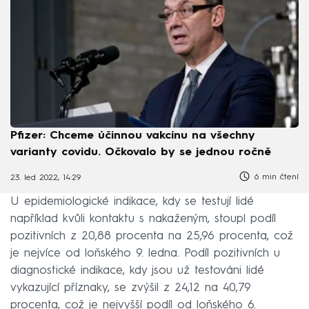
Pfizer: Chceme účinnou vakcínu na všechny
varianty covidu. Očkovalo by se jednou ročně
6 min čtení
23. led 2022, 14:29
U epidemiologické indikace, kdy se testují lidé
například kvůli kontaktu s nakaženým, stoupl podíl
pozitivních z 20,88 procenta na 25,96 procenta, což
je nejvíce od loňského 9. ledna. Podíl pozitivních u
diagnostické indikace, kdy jsou už testováni lidé
vykazující příznaky, se zvýšil z 24,12 na 40,79
procenta, což je nejvyšší podíl od loňského 6.