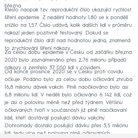
března.
Kleslo naopak tzv. reprodukční číslo ukazující rychlost
šíření epidemie. Z nedělní hodnoty 1,80 se k pondělí
snížilo na 1,57. Číslo udává, kolik dalších lidí v průměru
nakazí jeden pozitivně testovaný. Dokud se
reprodukční číslo drží nad hodnotou jedna, znamená
to zrychlování šíření nákazy.
Za celou dobu epidemie v Česku od začátku března
2020 bylo zaznamenáno přes 2,76 milionu případů
nákazy a zemřelo 37 050 lidí s covidem.
Od konce prosince 2020 se v Česku proti covidu
očkuje. Podáno bylo za celou dobu očkování zhruba
16,8 milionu dávek vakcín. Plně naočkováno bylo asi
6,8 milionu lidí. V neděli bylo očkováno 6 142 lidí, což
je asi o polovinu méně než před týdnem. Většinu
očkovaných tvoří v současnosti již plně naočkovaní
lidé, kteří dostávají posilující dávku vakcíny.
Dohromady dostalo posilující dávku přes 3,5 milionu
lidí, tedy více než polovina plně očkovaných.