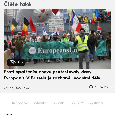
Čtěte také
Video
Proti opatřením znovu protestovaly davy
Evropanů. V Bruselu je rozháněli vodními děly
6 min čtení
23. led 2022, 19:37
nemocnice
očkování
testování
statistiky
epidemie