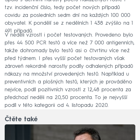
tzv. incidenční číslo, tedy počet nových případů
covidu za posledních sedm dní na každých 100 000
obyvatel. K pondělí se z nedělních 1 438 zvýšilo na 1
491 případů.
V neděli vzrostl i počet testovaných. Provedeno bylo
přes 44 500 PCR testů a více než 7 000 antigenních,
takže dohromady bylo testů asi o čtvrtinu více než
před týdnem. I přes vyšší počet testovaných však
zároveň rekordně narostly podíly odhalených případů
nákazy na množství provedených testů. Například u
preventivních a plošných testů, kterých je prováděno
nejvíce, podíl pozitivních vzrostl z 12,48 procenta za
předchozí neděli na 20,50 procenta. To je nejvyšší
podíl v této kategorii od 4. listopadu 2020.
Čtěte také