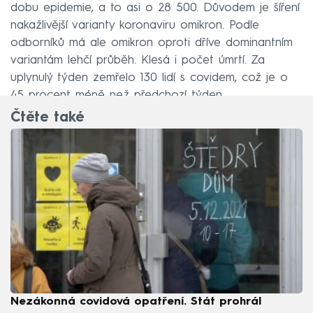
dobu epidemie, a to asi o 28 500. Důvodem je šíření
nakažlivější varianty koronaviru omikron. Podle
odborníků má ale omikron oproti dříve dominantním
variantám lehčí průběh. Klesá i počet úmrtí. Za
uplynulý týden zemřelo 130 lidí s covidem, což je o
45 procent méně než předchozí týden.
Čtěte také
Nezákonná covidová opatření. Stát prohrál