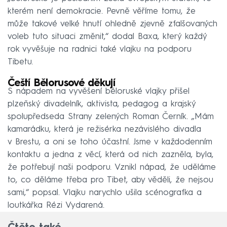
kterém není demokracie. Pevně věříme tomu, že
může takové velké hnutí ohledně zjevně zfalšovaných
voleb tuto situaci změnit,“ dodal Baxa, který každý
rok vyvěšuje na radnici také vlajku na podporu
Tibetu.
Čeští Bělorusové děkují
S nápadem na vyvěšení běloruské vlajky přišel
plzeňský divadelník, aktivista, pedagog a krajský
spolupředseda Strany zelených Roman Černík. „Mám
kamarádku, která je režisérka nezávislého divadla
v Brestu, a oni se toho účastní. Jsme v každodenním
kontaktu a jedna z věcí, která od nich zazněla, byla,
že potřebují naši podporu. Vznikl nápad, že uděláme
to, co děláme třeba pro Tibet, aby věděli, že nejsou
sami,“ popsal. Vlajku narychlo ušila scénografka a
loutkářka Rézi Vydarená.