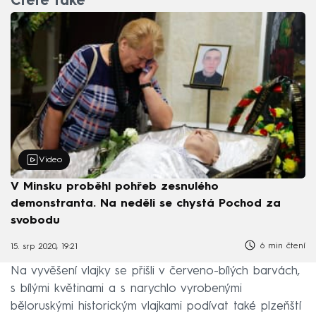
Čtěte také
Video
V Minsku proběhl pohřeb zesnulého
demonstranta. Na neděli se chystá Pochod za
svobodu
6 min čtení
15. srp 2020, 19:21
Na vyvěšení vlajky se přišli v červeno-bílých barvách,
s bílými květinami a s narychlo vyrobenými
běloruskými historickým vlajkami podívat také plzeňští