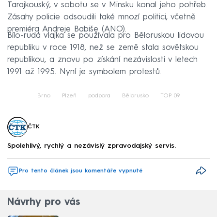
Tarajkouský, v sobotu se v Minsku konal jeho pohřeb.
Zásahy policie odsoudili také mnozí politici, včetně
premiéra Andreje Babiše (ANO).
Bílo-rudá vlajka se používala pro Běloruskou lidovou
republiku v roce 1918, než se země stala sovětskou
republikou, a znovu po získání nezávislosti v letech
1991 až 1995. Nyní je symbolem protestů.
Brno
Plzeň
podpora
Bělorusko
TOP 09
ČTK
Spolehlivý, rychlý a nezávislý zpravodajský servis.
Pro tento článek jsou komentáře vypnuté
Návrhy pro vás