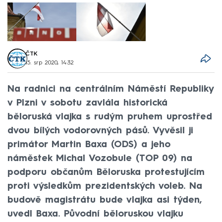
ČTK
15. srp 2020, 14:32
Na radnici na centrálním Náměstí Republiky
v Plzni v sobotu zavlála historická
běloruská vlajka s rudým pruhem uprostřed
dvou bílých vodorovných pásů. Vyvěsil ji
primátor Martin Baxa (ODS) a jeho
náměstek Michal Vozobule (TOP 09) na
podporu občanům Běloruska protestujícím
proti výsledkům prezidentských voleb. Na
budově magistrátu bude vlajka asi týden,
uvedl Baxa. Původní běloruskou vlajku