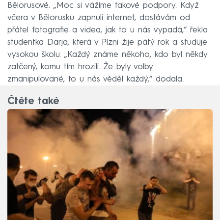
Bělorusové. „Moc si vážíme takové podpory. Když
včera v Bělorusku zapnuli internet, dostávám od
přátel fotografie a videa, jak to u nás vypadá,“ řekla
studentka Darja, která v Plzni žije pátý rok a studuje
vysokou školu. „Každý známe někoho, kdo byl někdy
zatčený, komu tím hrozili. Že byly volby
zmanipulované, to u nás věděl každý,“ dodala.
Čtěte také