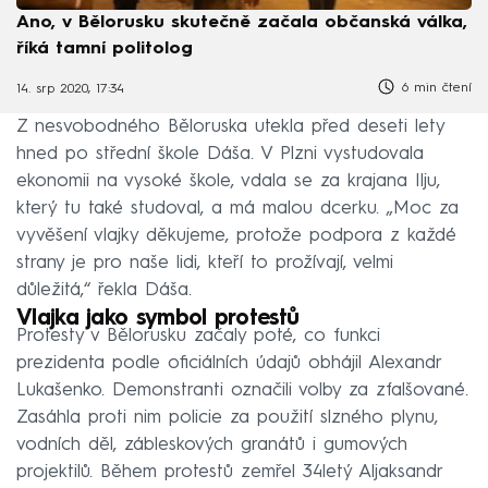
Ano, v Bělorusku skutečně začala občanská válka,
říká tamní politolog
6 min čtení
14. srp 2020, 17:34
Z nesvobodného Běloruska utekla před deseti lety
hned po střední škole Dáša. V Plzni vystudovala
ekonomii na vysoké škole, vdala se za krajana Ilju,
který tu také studoval, a má malou dcerku. „Moc za
vyvěšení vlajky děkujeme, protože podpora z každé
strany je pro naše lidi, kteří to prožívají, velmi
důležitá,“ řekla Dáša.
Vlajka jako symbol protestů
Protesty v Bělorusku začaly poté, co funkci
prezidenta podle oficiálních údajů obhájil Alexandr
Lukašenko. Demonstranti označili volby za zfalšované.
Zasáhla proti nim policie za použití slzného plynu,
vodních děl, zábleskových granátů i gumových
projektilů. Během protestů zemřel 34letý Aljaksandr