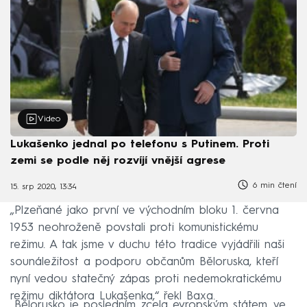
Video
Lukašenko jednal po telefonu s Putinem. Proti
zemi se podle něj rozvíjí vnější agrese
6 min čtení
15. srp 2020, 13:34
„Plzeňané jako první ve východním bloku 1. června
1953 neohroženě povstali proti komunistickému
režimu. A tak jsme v duchu této tradice vyjádřili naši
sounáležitost a podporu občanům Běloruska, kteří
nyní vedou statečný zápas proti nedemokratickému
režimu diktátora Lukašenka,“ řekl Baxa.
„Bělorusko je posledním zcela evropským státem, ve