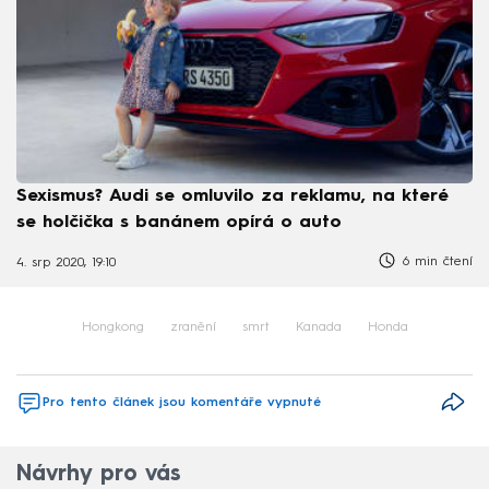
Sexismus? Audi se omluvilo za reklamu, na které
se holčička s banánem opírá o auto
6 min čtení
4. srp 2020, 19:10
Hongkong
zranění
smrt
Kanada
Honda
Pro tento článek jsou komentáře vypnuté
Návrhy pro vás