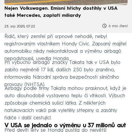
Nejen Volkswagen. Emisní hříchy dostihly v USA
také Mercedes, zaplatí miliardy
6 min čtení
23. srp 2020, 07:22
Řidič, který zemřel při srpnové nehodě, nebyl
registrovaným vlastníkem Hondy Civic. Zapsaný majitel
automobilku nikdy nekontaktoval a výměnu airbagů
nepodstoupil, uvedla Honda.
Při výbuchu airbagů značky Takata tak v USA bylo
zabito nejméně 17 lidí, dalších 250 bylo zraněno,
informovala Národní správa bezpečnosti silničního
provozu (NHTSA).
Airbagy podle firmy Takata mohou prasknout, když je
auto dlouhodobě vystaveno teplu či vlhkosti. Výbuch
způsobuje chemická sušicí látka. Z některých
nafukovacích vaků pak vyletěly střepiny a zasáhly
řidiče i další cestující.
V USA se jednalo o výměnu u 37 milionů aut
Před devíti lety se Honda pustila do největší