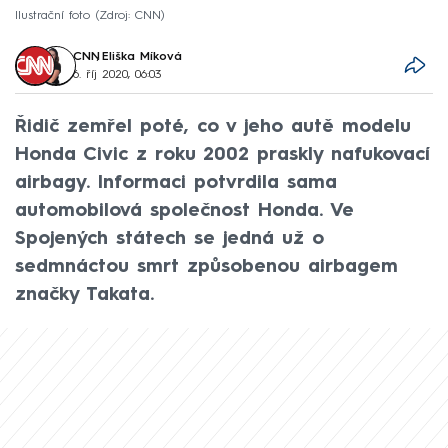
Ilustrační foto
Zdroj: CNN
CNN
,
Eliška Míková
6. říj 2020, 06:03
Řidič zemřel poté, co v jeho autě modelu
Honda Civic z roku 2002 praskly nafukovací
airbagy. Informaci potvrdila sama
automobilová společnost Honda. Ve
Spojených státech se jedná už o
sedmnáctou smrt způsobenou airbagem
značky Takata.