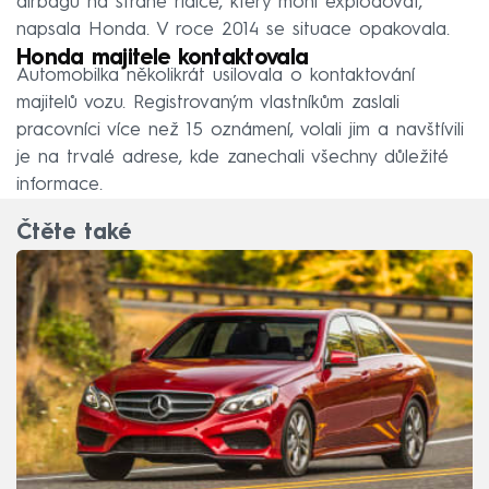
airbagů na straně řidiče, který mohl explodovat,
napsala Honda. V roce 2014 se situace opakovala.
Honda majitele kontaktovala
Automobilka několikrát usilovala o kontaktování
majitelů vozu. Registrovaným vlastníkům zaslali
pracovníci více než 15 oznámení, volali jim a navštívili
je na trvalé adrese, kde zanechali všechny důležité
informace.
Čtěte také