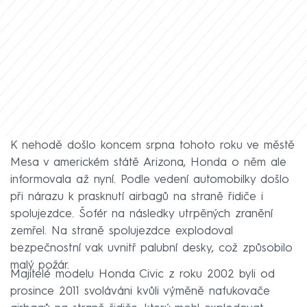
K nehodě došlo koncem srpna tohoto roku ve městě
Mesa v americkém státě Arizona, Honda o něm ale
informovala až nyní. Podle vedení automobilky došlo
při nárazu k prasknutí airbagů na straně řidiče i
spolujezdce. Šofér na následky utrpěných zranění
zemřel. Na straně spolujezdce explodoval
bezpečnostní vak uvnitř palubní desky, což způsobilo
malý požár.
Majitelé modelu Honda Civic z roku 2002 byli od
prosince 2011 svoláváni kvůli výměně nafukovače