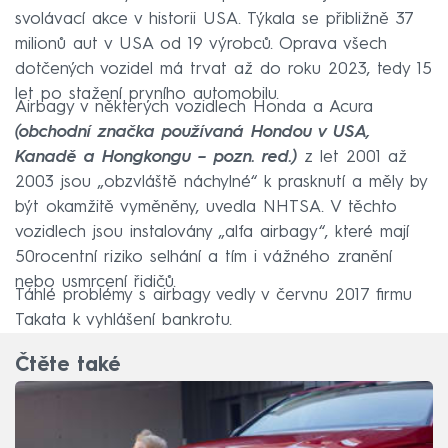
svolávací akce v historii USA. Týkala se přibližně 37
milionů aut v USA od 19 výrobců. Oprava všech
dotčených vozidel má trvat až do roku 2023, tedy 15
let po stažení prvního automobilu.
Airbagy v některých vozidlech Honda a Acura
(obchodní značka používaná Hondou v USA,
Kanadě a Hongkongu – pozn. red.)
z let 2001 až
2003 jsou „obzvláště náchylné“ k prasknutí a měly by
být okamžitě vyměněny, uvedla NHTSA. V těchto
vozidlech jsou instalovány „alfa airbagy“, které mají
50rocentní riziko selhání a tím i vážného zranění
nebo usmrcení řidičů.
Táhlé problémy s airbagy vedly v červnu 2017 firmu
Takata k vyhlášení bankrotu.
Čtěte také