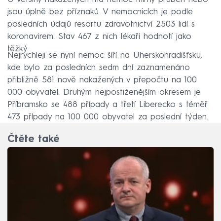
jsou úplně bez příznaků. V nemocnicích je podle
posledních údajů resortu zdravotnictví 2503 lidí s
koronavirem. Stav 467 z nich lékaři hodnotí jako
těžký.
Nejrychleji se nyní nemoc šíří na Uherskohradišťsku,
kde bylo za posledních sedm dní zaznamenáno
přibližně 581 nově nakažených v přepočtu na 100
000 obyvatel. Druhým nejpostiženějším okresem je
Příbramsko se 488 případy a třetí Liberecko s téměř
473 případy na 100 000 obyvatel za poslední týden.
Čtěte také