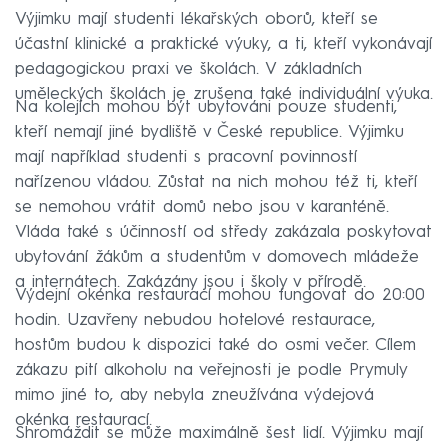
Výjimku mají studenti lékařských oborů, kteří se
účastní klinické a praktické výuky, a ti, kteří vykonávají
pedagogickou praxi ve školách. V základních
uměleckých školách je zrušena také individuální výuka.
Na kolejích mohou být ubytováni pouze studenti,
kteří nemají jiné bydliště v České republice. Výjimku
mají například studenti s pracovní povinností
nařízenou vládou. Zůstat na nich mohou též ti, kteří
se nemohou vrátit domů nebo jsou v karanténě.
Vláda také s účinností od středy zakázala poskytovat
ubytování žákům a studentům v domovech mládeže
a internátech. Zakázány jsou i školy v přírodě.
Výdejní okénka restaurací mohou fungovat do 20:00
hodin. Uzavřeny nebudou hotelové restaurace,
hostům budou k dispozici také do osmi večer. Cílem
zákazu pití alkoholu na veřejnosti je podle Prymuly
mimo jiné to, aby nebyla zneužívána výdejová
okénka restaurací.
Shromáždit se může maximálně šest lidí. Výjimku mají