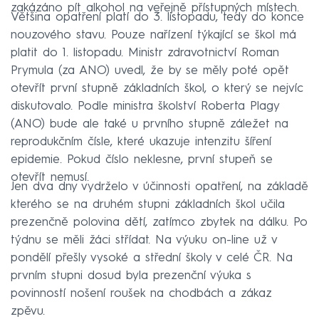
zakázáno pít alkohol na veřejně přístupných místech.
Většina opatření platí do 3. listopadu, tedy do konce
nouzového stavu. Pouze nařízení týkající se škol má
platit do 1. listopadu. Ministr zdravotnictví Roman
Prymula (za ANO) uvedl, že by se měly poté opět
otevřít první stupně základních škol, o který se nejvíc
diskutovalo. Podle ministra školství Roberta Plagy
(ANO) bude ale také u prvního stupně záležet na
reprodukčním čísle, které ukazuje intenzitu šíření
epidemie. Pokud číslo neklesne, první stupeň se
otevřít nemusí.
Jen dva dny vydrželo v účinnosti opatření, na základě
kterého se na druhém stupni základních škol učila
prezenčně polovina dětí, zatímco zbytek na dálku. Po
týdnu se měli žáci střídat. Na výuku on-line už v
pondělí přešly vysoké a střední školy v celé ČR. Na
prvním stupni dosud byla prezenční výuka s
povinností nošení roušek na chodbách a zákaz
zpěvu.