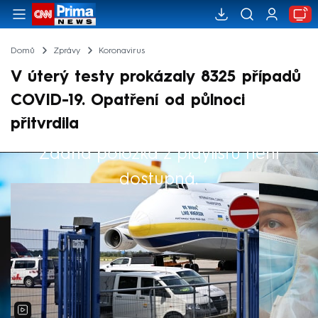
Domů
Zprávy
Koronavirus
V úterý testy prokázaly 8325 případů
COVID-19. Opatření od půlnoci
přitvrdila
Žádná položka z playlistu není
Výběr redakce
dostupná.