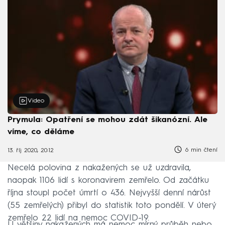
Video
Prymula: Opatření se mohou zdát šikanózní. Ale
víme, co děláme
6 min čtení
13. říj 2020, 20:12
Necelá polovina z nakažených se už uzdravila,
naopak 1106 lidí s koronavirem zemřelo. Od začátku
října stoupl počet úmrtí o 436. Nejvyšší denní nárůst
(55 zemřelých) přibyl do statistik toto pondělí. V úterý
zemřelo 22 lidí na nemoc COVID-19.
U většiny nakažených má nemoc mírný průběh nebo