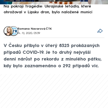
Na pokraji tragédie: Ukrajinské letadlo, které
P
ohrožoval v Lipsku dron, bylo naložené municí
e
Romana Navarová
,
ČTK
14. říj 2020, 05:39
V Česku přibylo v úterý 8325 prokázaných
případů COVID-19. Je to druhý nejvyšší
denní nárůst po rekordu z minulého pátku,
kdy bylo zaznamenáno o 292 případů víc.