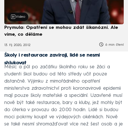
Video
Prymula: Opatření se mohou zdát šikanózní. Ale
víme, co děláme
6 min čtení
13. říj 2020, 20:12
Školy i restaurace zavírají, lidé se nesmí
shlukovat
Měsíc a půl po začátku školního roku se žáci a
studenti škol budou od této středy učit pouze
distančně. Výjimku z mimořádného opatření
ministerstva zdravotnictví proti koronavirové epidemii
mají pouze školy mateřské a speciální. Uzavřené musí
nově být také restaurace, bary a kluby, jež mohly být
do úterka v provozu do 20:00 hodin. Lidé si budou
moci pokrmy koupit ve výdejových okénkách. Nově
se také nesmí shromažďovat více než šest osob a je