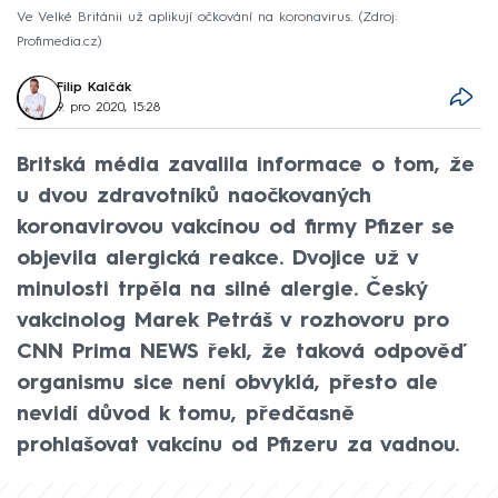
Ve Velké Británii už aplikují očkování na koronavirus.
Zdroj:
Profimedia.cz
Filip Kalčák
9. pro 2020, 15:28
Britská média zavalila informace o tom, že
u dvou zdravotníků naočkovaných
koronavirovou vakcínou od firmy Pfizer se
objevila alergická reakce. Dvojice už v
minulosti trpěla na silné alergie. Český
vakcinolog Marek Petráš v rozhovoru pro
CNN Prima NEWS řekl, že taková odpověď
organismu sice není obvyklá, přesto ale
nevidí důvod k tomu, předčasně
prohlašovat vakcínu od Pfizeru za vadnou.