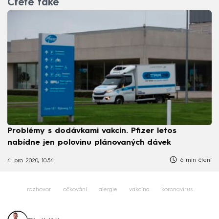
Čtěte také
Problémy s dodávkami vakcín. Pfizer letos
nabídne jen polovinu plánovaných dávek
6 min čtení
4. pro 2020, 10:54
rozhovor
očkování
alergie
vakcína
koronavirus