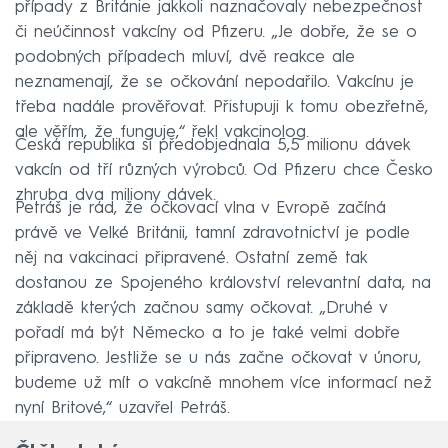
případy z Británie jakkoli naznačovaly nebezpečnost
či neúčinnost vakcíny od Pfizeru. „Je dobře, že se o
podobných případech mluví, dvě reakce ale
neznamenají, že se očkování nepodařilo. Vakcínu je
třeba nadále prověřovat. Přistupuji k tomu obezřetně,
ale věřím, že funguje,“ řekl vakcinolog.
Česká republika si předobjednala 5,5 milionu dávek
vakcín od tří různých výrobců. Od Pfizeru chce Česko
zhruba dva miliony dávek.
Petráš je rád, že očkovací vlna v Evropě začíná
právě ve Velké Británii, tamní zdravotnictví je podle
něj na vakcinaci připravené. Ostatní země tak
dostanou ze Spojeného království relevantní data, na
základě kterých začnou samy očkovat. „Druhé v
pořadí má být Německo a to je také velmi dobře
připraveno. Jestliže se u nás začne očkovat v únoru,
budeme už mít o vakcíně mnohem více informací než
nyní Britové,“ uzavřel Petráš.