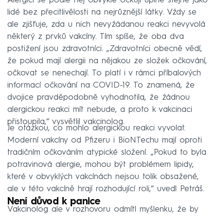
Alergici se podle něj obvykle očkují úplně stejně jako
lidé bez přecitlivělosti na nejrůznější látky. Vždy se
ale zjišťuje, zda u nich nevyžádanou reakci nevyvolá
některý z prvků vakcíny. Tím spíše, že oba dva
postižení jsou zdravotníci. „Zdravotníci obecně vědí,
že pokud mají alergii na nějakou ze složek očkování,
očkovat se nenechají. To platí i v rámci příbalových
informací očkování na COVID-19. To znamená, že
dvojice pravděpodobně vyhodnotila, že žádnou
alergickou reakci mít nebude, a proto k vakcinaci
přistoupila,“ vysvětlil vakcinolog.
Je otázkou, co mohlo alergickou reakci vyvolat.
Moderní vakcíny od Pfizeru i BioNTechu mají oproti
tradičním očkováním atypické složení. „Pokud to byla
potravinová alergie, mohou být problémem lipidy,
které v obvyklých vakcínách nejsou tolik obsažené,
ale v této vakcíně hrají rozhodující roli,“ uvedl Petráš.
Není důvod k panice
Vakcinolog ale v rozhovoru odmítl myšlenku, že by