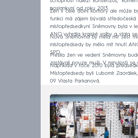
schopnost nalézt konsenzus,“ komen
poslankyní od roku 2013.
Žen v čele dolní komory ale může bý
funkci má zájem bývalá středočeská
místopředsedkyní Sněmovny byla v le
ANO vyhrála krajské volby a stala s
Nová Sněmovna by měla mít šest mí
místopředsedy by mělo mít hnutí AN
SPD.
Přesila žen ve vedení Sněmovny bud
zastávali pouze muži. V minulosti se 
Například v roce 2010 byla předsed
Místopředsedy byli Lubomír Zaorálek
09 Vlasta Parkanová.