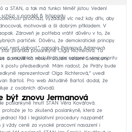
rátů a STAN, a tak má funkci téměř jistou. Vedení
schůzi v pondělí 8. listopadu.
polečnost prochází, vyžaduje víc než kdy dřív, aby
ednocovali, motivovali a šli dobrým příkladem. V
opak. Zároveň je potřeba vrátit důvěru v to, že
ybných partiček. Důvěru, že demokratické principy
ost není slabost,“ napsala Pekarová Adamová.
tát pirátská poslankyně Olga Richterová. Ta
 a sociálních věcí, Piráti ale nakonec svoji prioritu
nes domluvili na novém složení vedení Sněmovny.
 k postu předsedkyně. Mám radost, že Piráty bude
edkyně reprezentovat Olga Richterová,“ uvedl
van Bartoš. Pro web Aktuálně Bartoš dodal, že
iluje z osobních důvodů.
e být znovu Jermanová
de poslankyně hnutí STAN Věra Kovářová.
 protože je to zkušená poslankyně, která ze
ednací řád i legislativní procedury nazpaměť.
ji vždy cenili za vysoké pracovní nasazení i