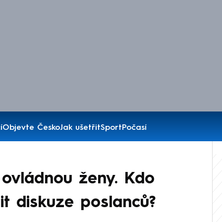
í
Objevte Česko
Jak ušetřit
Sport
Počasí
ovládnou ženy. Kdo
it diskuze poslanců?