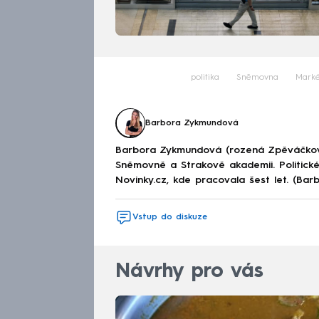
politika
Sněmovna
Marké
Barbora Zykmundová
Barbora Zykmundová (rozená Zpěváčkov
Sněmovně a Strakově akademii. Politick
Novinky.cz, kde pracovala šest let. (Ba
Vstup do diskuze
Návrhy pro vás