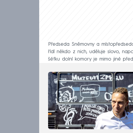
Předseda Sněmovny a místopředsedové
řídí někdo z nich, uděluje slovo, na
šéfku dolní komory je mimo jiné p