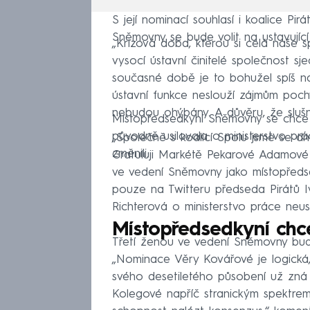
S její nominací souhlasí i koalice Pi
Sněmovny se bude volit na ustavující 
„Krizová doba, kterou si celá naše s
vysocí ústavní činitelé společnost sj
současné době je to bohužel spíš na
ústavní funkce neslouží zájmům poch
nebudou ohýbány. A důvěru, že slušn
Místopředsedkyní Sněmovny se chce s
původně usilovala o ministerstvo práce
„Společně s koalicí Spolu jsme se d
změnili.
Gratuluji Markétě Pekarové Adamové
ve vedení Sněmovny jako místopředs
pouze na Twitteru předseda Pirátů I
Richterová o ministerstvo práce neus
Místopředsedkyní chc
Třetí ženou ve vedení Sněmovny bu
„Nominace Věry Kovářové je logická,
svého desetiletého působení už zná j
Kolegové napříč stranickým spektrem 