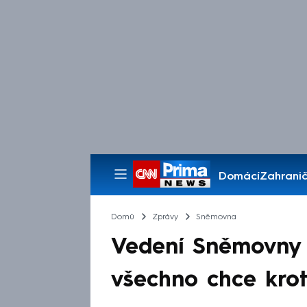
Domácí
Zahranič
Pořady
Domů
Zprávy
Sněmovna
Vedení Sněmovny 
všechno chce krot