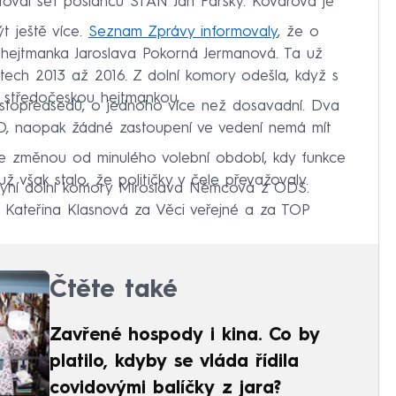
toval šéf poslanců STAN Jan Farský. Kovářová je
t ještě více.
Seznam Zprávy informovaly
, že o
 hejtmanka Jaroslava Pokorná Jermanová. Ta už
tech 2013 až 2016. Z dolní komory odešla, když s
e středočeskou hejtmankou.
stopředsedů, o jednoho více než dosavadní. Dva
O, naopak žádné zastoupení ve vedení nemá mít
e změnou od minulého volební období, kdy funkce
už však stalo, že političky v čele převažovaly.
kyní dolní komory Miroslava Němcová z ODS.
, Kateřina Klasnová za Věci veřejné a za TOP
Čtěte také
Zavřené hospody i kina. Co by
platilo, kdyby se vláda řídila
covidovými balíčky z jara?