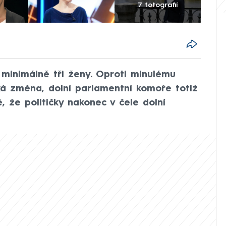
7 fotografií
minimálně tři ženy. Oproti minulému
ká změna, dolní parlamentní komoře totiž
, že političky nakonec v čele dolní