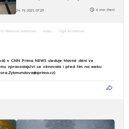
6 min čtení
24. říj 2021, 07:29
ta Pekarová Adamová
volby
Olga Richterová
á) v CNN Prima NEWS sleduje hlavně dění ve
ému zpravodajství se věnovala i před tím na webu
rbora.Zykmundova@iprima.cz)