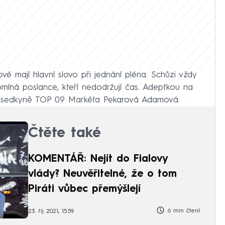
 mají hlavní slovo při jednání pléna. Schůzi vždy
pomíná poslance, kteří nedodržují čas. Adeptkou na
ředsedkyně TOP 09 Markéta Pekarová Adamová.
Čtěte také
KOMENTÁŘ: Nejít do Fialovy
vlády? Neuvěřitelné, že o tom
Piráti vůbec přemýšlejí
6 min čtení
23. říj 2021, 15:59