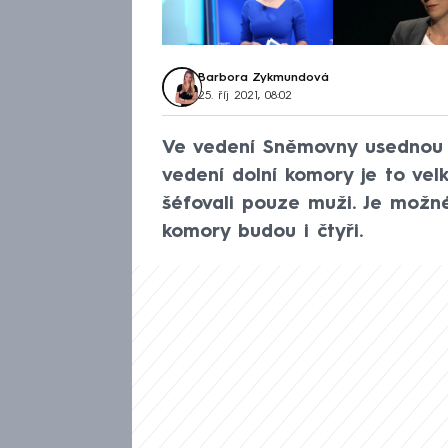
Barbora Zykmundová
25. říj 2021, 08:02
Ve vedení Sněmovny usednou 
vedení dolní komory je to vel
šéfovali pouze muži. Je možné
komory budou i čtyři.