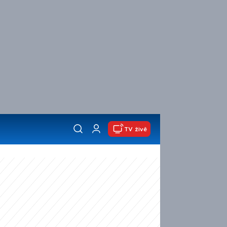
TV živě