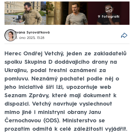
9 fotografií
Ivana Syrovátková
3. úno 2025, 15:28
Herec Ondřej Vetchý, jeden ze zakladatelů
spolku Skupina D dodávajícího drony na
Ukrajinu, podal trestní oznámení za
pomluvu. Neznámý pachatel podle něj o
jeho iniciativě šíří lži, upozorňuje web
Seznam Zprávy, které mají dokument k
dispozici. Vetchý navrhuje vyslechnout
mimo jiné i ministryni obrany Janu
Černochovou (ODS). Ministerstvo se
prozatím odmítá k celé záležitosti vyjádřit.