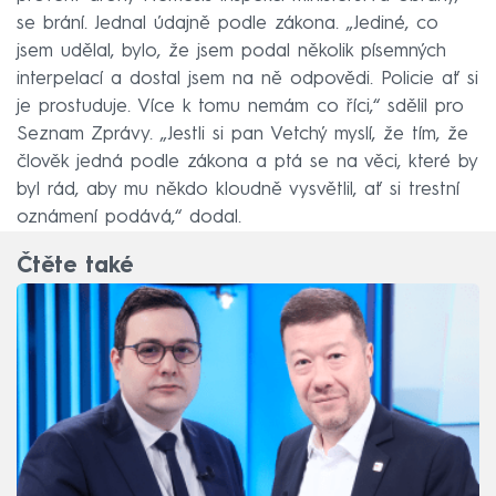
se brání. Jednal údajně podle zákona. „Jediné, co
jsem udělal, bylo, že jsem podal několik písemných
interpelací a dostal jsem na ně odpovědi. Policie ať si
je prostuduje. Více k tomu nemám co říci,“ sdělil pro
Seznam Zprávy. „Jestli si pan Vetchý myslí, že tím, že
člověk jedná podle zákona a ptá se na věci, které by
byl rád, aby mu někdo kloudně vysvětlil, ať si trestní
oznámení podává,“ dodal.
Čtěte také