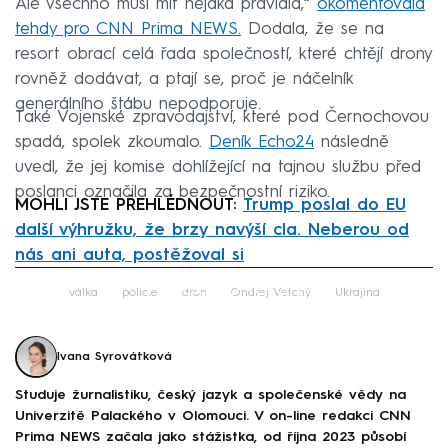
Ale všechno musí mít nějaká pravidla,“
okomentovala
tehdy pro CNN Prima NEWS.
Dodala, že se na
resort obrací celá řada společností, které chtějí drony
rovněž dodávat, a ptají se, proč je náčelník
generálního štábu nepodporuje.
Také Vojenské zpravodajství, které pod Černochovou
spadá, spolek zkoumalo.
Deník Echo24
následně
uvedl, že jej komise dohlížející na tajnou službu před
poslanci označila za bezpečnostní riziko.
MOHLI JSTE PŘEHLÉDNOUT:
Trump poslal do EU
další výhružku, že brzy navýší cla. Neberou od
nás ani auta, postěžoval si
Failed to fetch
válka
policie
dron
Ondřej Vetchý
Ukrajina
Ivana Syrovátková
Studuje žurnalistiku, český jazyk a společenské vědy na
Univerzitě Palackého v Olomouci. V on-line redakci CNN
Prima NEWS začala jako stážistka, od října 2023 působí