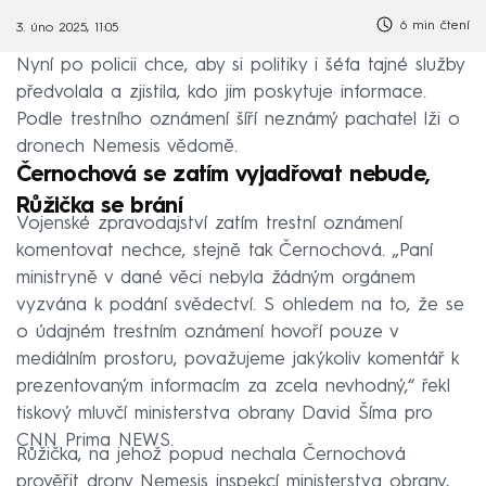
6 min čtení
3. úno 2025, 11:05
Nyní po policii chce, aby si politiky i šéfa tajné služby
předvolala a zjistila, kdo jim poskytuje informace.
Podle trestního oznámení šíří neznámý pachatel lži o
dronech Nemesis vědomě.
Černochová se zatím vyjadřovat nebude,
Růžička se brání
Vojenské zpravodajství zatím trestní oznámení
komentovat nechce, stejně tak Černochová. „Paní
ministryně v dané věci nebyla žádným orgánem
vyzvána k podání svědectví. S ohledem na to, že se
o údajném trestním oznámení hovoří pouze v
mediálním prostoru, považujeme jakýkoliv komentář k
prezentovaným informacím za zcela nevhodný,“ řekl
tiskový mluvčí ministerstva obrany David Šíma pro
CNN Prima NEWS.
Růžička, na jehož popud nechala Černochová
prověřit drony Nemesis inspekcí ministerstva obrany,