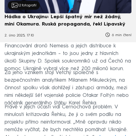
12
fotografií
Hádka o Ukrajinu: Lepší špatný mír než žádný,
míní Okamura. Ruská propaganda, řekl Lipavský
6 min čtení
2. úno 2025, 17:10
Financování dronů Nemesis a jejich distribuce k
ukrajinským jednotkám – to jsou jedny z hlavních
úkolů Skupiny D. Spolek soukromníků už od Čechů na
pomoc Ukrajině vybral více než 200 milionů korun.
Za jeho vznikem stojí Vetchý společně s
bezpečnostním analytikem Milanem Mikuleckým, na
činnost spolku však dohlížejí i zástupci armády, mezi
nimi někdejší šéf vojenské policie Otakar Foltýn nebo
náčelník generálního štábu Karel Řehka.
Právě v jejich účasti vidí Černochová problém. V
minulosti kritizovala Řehku, že ji o svém podílu na
projektu přímo neinformoval. „Mně opravdu nikdo
nemůže vyčítat, že bych nechtěla pomáhat Ukrajině.