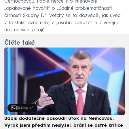
Černochovou. Podle herce tito jmenovaní
„opakovaně hovořili“ o „údajné problematičnosti
činnosti Skupiny D“. Vetchý se to dozvěděl, jak uvedl
v trestním oznámení, z „osobní diskuze“ a z veřejně
dostupných zdrojů.
Čtěte také
10
fotografií
Babiš dodatečně odsoudil útok na Němcovou.
Výrok jsem předtím neslyšel, brání se ostré kritice