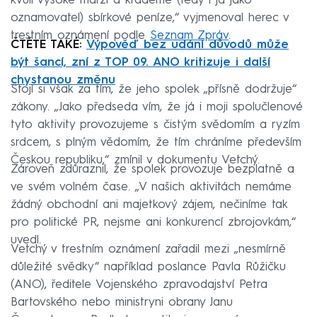
kvůli vysoké marži a krademe (tedy i já jako
oznamovatel) sbírkové peníze,“ vyjmenoval herec v
trestním oznámení podle
Seznam Zpráv
.
ČTĚTE TAKÉ:
Výpověď bez udání důvodů může
být šancí, zní z TOP 09. ANO kritizuje i další
chystanou změnu
Stojí si však za tím, že jeho spolek „přísně dodržuje“
zákony. „Jako předseda vím, že já i moji spolučlenové
tyto aktivity provozujeme s čistým svědomím a ryzím
srdcem, s plným vědomím, že tím chráníme především
Českou republiku,“ zmínil v dokumentu Vetchý.
Zároveň zdůraznil, že spolek provozuje bezplatně a
ve svém volném čase. „V našich aktivitách nemáme
žádný obchodní ani majetkový zájem, nečiníme tak
pro politické PR, nejsme ani konkurencí zbrojovkám,“
uvedl.
Vetchý v trestním oznámení zařadil mezi „nesmírně
důležité svědky“ například poslance Pavla Růžičku
(ANO), ředitele Vojenského zpravodajství Petra
Bartovského nebo ministryni obrany Janu