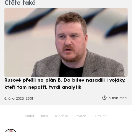
Čtěte také
Rusové přešli na plán B. Do bitev nasadili i vojáky,
kteří tam nepatří, tvrdí analytik
6 min čtení
8. úno 2023, 23:51
válka
tank
stíhačka
invaze
Ukrajina