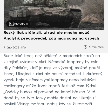
6
fotografií
Ruský tlak stále sílí, ztrácí ale mnoho mužů.
Analytik předpověděl, zda mají šanci na úspěch
6 min čtení
9. úno 2023, 11:16
Bude také trvat, než některé z moderních strojů na
Ukrajině uvidíme v akci. Německé leopardy by bylo
díky Polákům, kteří je mají ve výzbroji, možné použít
ihned, Ukrajinci s nimi ale neumí zacházet. I zkrácený
výcvik boje s německými leopardy nebo britskými
challengery může trvat aspoň šest až osm týdnů.
„Osádky budou připravené na konci března. V té
době by se tyto tanky mohly dostat na Ukrajinu,“
nastínil Visingr možnou dobu, kdy se žlutomodří