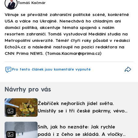
Tomáš Kačmár
Věnuje se převážně zahraniční politické scéně, konkrétně
USA a válce na Ukrajině. Nenechává ho chladným ani
domácí politika, akcentuje témata spojená s naším
resortem zahraničí. Tomáš vystudoval Mediální studia na
Metropolitní univerzitě. Téměř čtyři roky působil v redakci
Echo24.cz a následně nastoupil na pozici redaktora na
CNN Prima NEWS. (Tomas.Kacmar@iprima.cz)
Pro tento článek jsou komentáře vypnuté
Návrhy pro vás
Žebříček nejhorších jídel světa.
Umístily se i tři české pokrmy, vévodí
skandinávská kuchyně
Sníh, jak ho neznáte: Jak rychle
padá i z čeho se skládá. A vločky