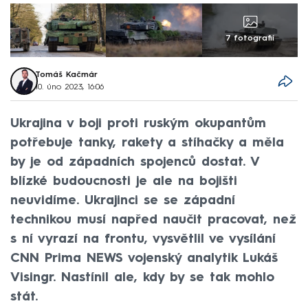
7 fotografií
Tomáš Kačmár
10. úno 2023, 16:06
Ukrajina v boji proti ruským okupantům
potřebuje tanky, rakety a stíhačky a měla
by je od západních spojenců dostat. V
blízké budoucnosti je ale na bojišti
neuvidíme. Ukrajinci se se západní
technikou musí napřed naučit pracovat, než
s ní vyrazí na frontu, vysvětlil ve vysílání
CNN Prima NEWS vojenský analytik Lukáš
Visingr. Nastínil ale, kdy by se tak mohlo
stát.