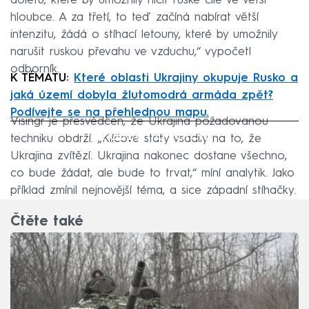
doletu, které by umožnily ničit ruské cíle ve větší
hloubce. A za třetí, to teď začíná nabírat větší
intenzitu, žádá o stíhací letouny, které by umožnily
narušit ruskou převahu ve vzduchu,“ vypočetl
odborník.
K TÉMATU:
Které oblasti Ukrajiny okupuje Rusko a
jaká území dobyla žlutomodrá armáda zpět?
Podívejte se na přehlednou mapu.
Visingr je přesvědčen, že Ukrajina požadovanou
Failed to fetch
techniku obdrží. „Klíčové státy vsadily na to, že
Ukrajina zvítězí. Ukrajina nakonec dostane všechno,
co bude žádat, ale bude to trvat,“ míní analytik. Jako
příklad zmínil nejnovější téma, a sice západní stíhačky.
Čtěte také