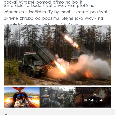
dočkají výrazné pomoci přímo na bojišti.
Ještě déle to bude trvat s výcvikem pilotů na
západních stíhačkách. Ty by mohli Ukrajinci používat
aktivně zhruba od podzimu. Stejně jako výcvik na
specifických amerických tancích Abrams.
20 fotografií