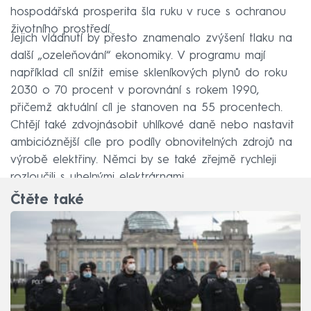
hospodářská prosperita šla ruku v ruce s ochranou
životního prostředí.
Jejich vládnutí by přesto znamenalo zvýšení tlaku na
další „ozeleňování“ ekonomiky. V programu mají
například cíl snížit emise skleníkových plynů do roku
2030 o 70 procent v porovnání s rokem 1990,
přičemž aktuální cíl je stanoven na 55 procentech.
Chtějí také zdvojnásobit uhlíkové daně nebo nastavit
ambicióznější cíle pro podíly obnovitelných zdrojů na
výrobě elektřiny. Němci by se také zřejmě rychleji
rozloučili s uhelnými elektrárnami.
Čtěte také