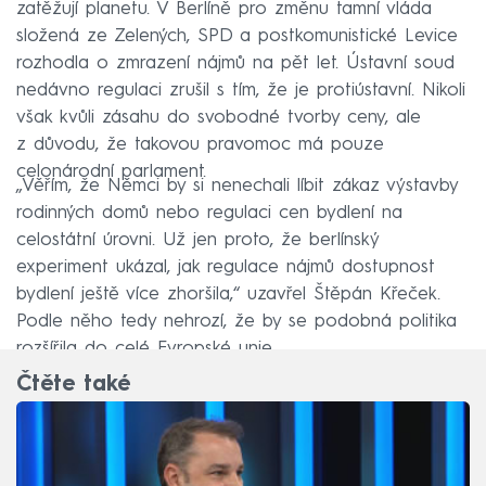
zatěžují planetu. V Berlíně pro změnu tamní vláda
složená ze Zelených, SPD a postkomunistické Levice
rozhodla o zmrazení nájmů na pět let. Ústavní soud
nedávno regulaci zrušil s tím, že je protiústavní. Nikoli
však kvůli zásahu do svobodné tvorby ceny, ale
z důvodu, že takovou pravomoc má pouze
celonárodní parlament.
„Věřím, že Němci by si nenechali líbit zákaz výstavby
rodinných domů nebo regulaci cen bydlení na
celostátní úrovni. Už jen proto, že berlínský
experiment ukázal, jak regulace nájmů dostupnost
bydlení ještě více zhoršila,“ uzavřel Štěpán Křeček.
Podle něho tedy nehrozí, že by se podobná politika
rozšířila do celé Evropské unie.
Čtěte také