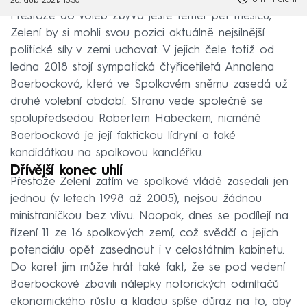
20. dub 2021, 15:36
Přestože do voleb zbývá ještě téměř pět měsíců,
Zelení by si mohli svou pozici aktuálně nejsilnější
politické síly v zemi uchovat. V jejich čele totiž od
ledna 2018 stojí sympatická čtyřicetiletá Annalena
Baerbocková, která ve Spolkovém sněmu zasedá už
druhé volební období. Stranu vede společně se
spolupředsedou Robertem Habeckem, nicméně
Baerbocková je její faktickou lídryní a také
kandidátkou na spolkovou kancléřku.
Dřívější konec uhlí
Přestože Zelení zatím ve spolkové vládě zasedali jen
jednou (v letech 1998 až 2005), nejsou žádnou
ministraničkou bez vlivu. Naopak, dnes se podílejí na
řízení 11 ze 16 spolkových zemí, což svědčí o jejich
potenciálu opět zasednout i v celostátním kabinetu.
Do karet jim může hrát také fakt, že se pod vedení
Baerbockové zbavili nálepky notorických odmítačů
ekonomického růstu a kladou spíše důraz na to, aby