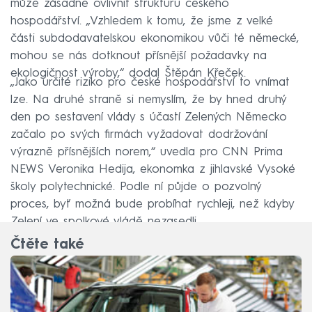
může zásadně ovlivnit strukturu českého
hospodářství. „Vzhledem k tomu, že jsme z velké
části subdodavatelskou ekonomikou vůči té německé,
mohou se nás dotknout přísnější požadavky na
ekologičnost výroby,“ dodal Štěpán Křeček.
„Jako určité riziko pro české hospodářství to vnímat
lze. Na druhé straně si nemyslím, že by hned druhý
den po sestavení vlády s účastí Zelených Německo
začalo po svých firmách vyžadovat dodržování
výrazně přísnějších norem,“ uvedla pro CNN Prima
NEWS Veronika Hedija, ekonomka z jihlavské Vysoké
školy polytechnické. Podle ní půjde o pozvolný
proces, byť možná bude probíhat rychleji, než kdyby
Zelení ve spolkové vládě nezasedli.
Čtěte také