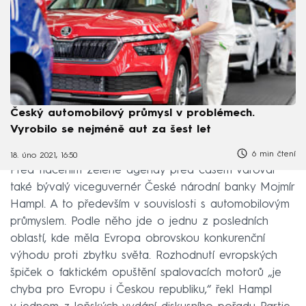
Český automobilový průmysl v problémech.
Vyrobilo se nejméně aut za šest let
6 min čtení
18. úno 2021, 16:50
Před tlačením zelené agendy před časem varoval
také bývalý viceguvernér České národní banky Mojmír
Hampl. A to především v souvislosti s automobilovým
průmyslem. Podle něho jde o jednu z posledních
oblastí, kde měla Evropa obrovskou konkurenční
výhodu proti zbytku světa. Rozhodnutí evropských
špiček o faktickém opuštění spalovacích motorů „je
chyba pro Evropu i Českou republiku,“ řekl Hampl