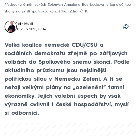
Předsedkyně německých Zelených Annalena Baerbocková je kandidátkou
strany na příští spolkovou kancléřku.
Zdroj: ČTK
Petr Musil
30. dub 2021, 05:14
Velká koalice německé CDU/CSU a
sociálních demokratů zřejmě po zářijových
volbách do Spolkového sněmu skončí. Podle
aktuálního průzkumu jsou nejsilnější
politickou silou v Německu Zelení. A ti se
netají velkými plány na „ozelenění“ tamní
ekonomiky. Jejich volební úspěch by však
výrazně ovlivnil i české hospodářství, myslí
si odborníci.