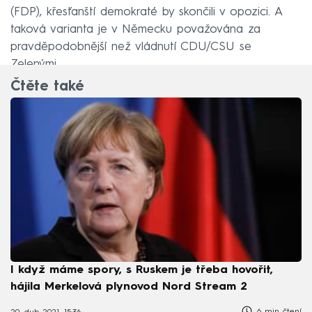
(FDP), křesťanští demokraté by skončili v opozici. A
taková varianta je v Německu považována za
pravděpodobnější než vládnutí CDU/CSU se
Zelenými.
Čtěte také
I když máme spory, s Ruskem je třeba hovořit,
hájila Merkelová plynovod Nord Stream 2
6 min čtení