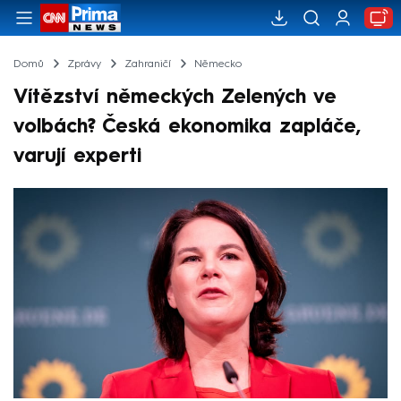
Domů
Zprávy
Zahraničí
Německo
Vítězství německých Zelených ve
volbách? Česká ekonomika zapláče,
varují experti