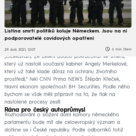
Listina smrti politiků koluje Německem. Jsou na ní
podporovatelé covidových opatření
6 min čtení
29. dub 2021, 12:07
„Očekávám, že Zelení budou pokračovat ve směru,
který už nastolil současný kabinet Angely Merkelové,
který už také klade důraz na ochranu životního
prostředí,“ řekl CNN Prima NEWS Štěpán Křeček,
hlavní ekonom společnosti BH Securities. Podle něho
bychom se však měli připravit na to, že tlak na
nastolené procesy zesílí.
Rána pro český autoprůmysl
Rozhodování o složení dolní komory německého
parlamentu bude mít ale celoevropský význam a
dotkne se i České republiky. Podle odborníků totiž