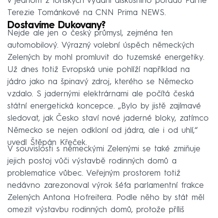
v jednom z loňských vydání diskusního pořadu Partie
Terezie Tománkové na CNN Prima NEWS.
Dostavíme Dukovany?
Nejde ale jen o český průmysl, zejména ten
automobilový. Výrazný volební úspěch německých
Zelených by mohl promluvit do tuzemské energetiky.
Už dnes totiž Evropská unie pohlíží například na
jádro jako na špinavý zdroj, kterého se Německo
vzdalo. S jadernými elektrárnami ale počítá česká
státní energetická koncepce. „Bylo by jistě zajímavé
sledovat, jak Česko staví nové jaderné bloky, zatímco
Německo se nejen odkloní od jádra, ale i od uhlí,“
uvedl Štěpán Křeček.
V souvislosti s německými Zelenými se také zmiňuje
jejich postoj vůči výstavbě rodinných domů a
problematice vůbec. Veřejným prostorem totiž
nedávno zarezonoval výrok šéfa parlamentní frakce
Zelených Antona Hofreitera. Podle něho by stát měl
omezit výstavbu rodinných domů, protože příliš