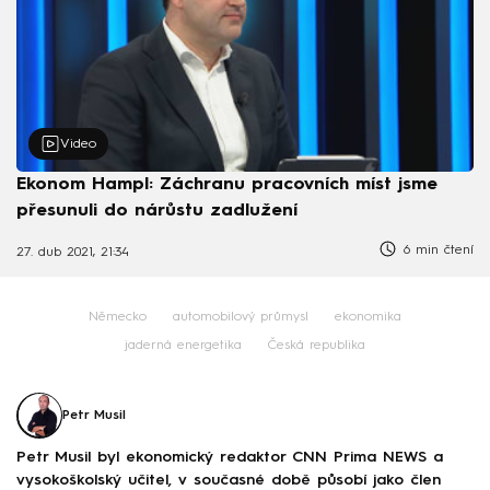
Video
Ekonom Hampl: Záchranu pracovních míst jsme
přesunuli do nárůstu zadlužení
6 min čtení
27. dub 2021, 21:34
Německo
automobilový průmysl
ekonomika
jaderná energetika
Česká republika
Petr Musil
Petr Musil byl ekonomický redaktor CNN Prima NEWS a
vysokoškolský učitel, v současné době působí jako člen