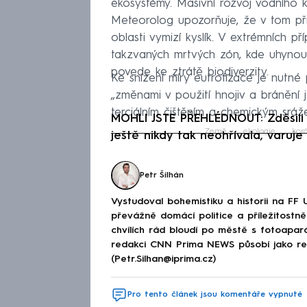
ekosystémy. Masivní rozvoj vodního 
Meteorolog upozorňuje, že v tom př
oblasti vymizí kyslík. V extrémních 
takzvaných mrtvých zón, kde uhynou 
povede ke ztrátě biodiverzity.
Ke snížení míry eutrofizace je nutné 
„změnami v použití hnojiv a bránění 
terciálním čištěním a chemickým sráž
MOHLI JSTE PŘEHLÉDNOUT: Zděsili 
Země
ekologie
korá
ještě nikdy tak neohřívala, varuje
Fa
Petr Šilhán
Vystudoval bohemistiku a historii na FF 
převážně domácí politice a příležitostně 
chvílích rád bloudí po městě s fotoapar
redakci CNN Prima NEWS působí jako red
(Petr.Silhan@iprima.cz)
Pro tento článek jsou komentáře vypnuté