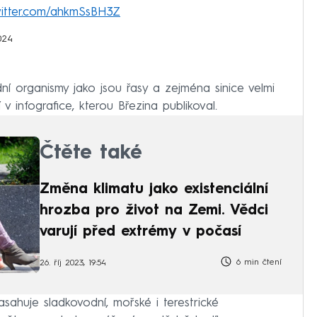
witter.com/ahkmSsBH3Z
024
ní organismy jako jsou řasy a zejména sinice velmi
í v infografice, kterou Březina publikoval.
Čtěte také
Změna klimatu jako existenciální
hrozba pro život na Zemi. Vědci
varují před extrémy v počasí
6 min čtení
26. říj 2023, 19:54
sahuje sladkovodní, mořské i terestrické