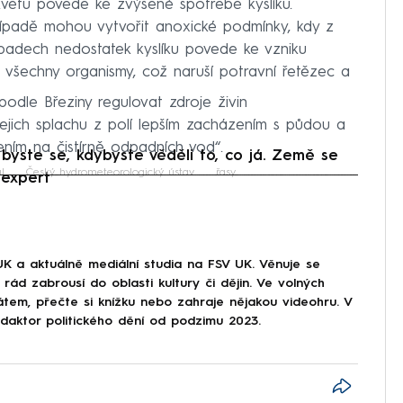
květu povede ke zvýšené spotřebě kyslíku.
ípadě mohou vytvořit anoxické podmínky, kdy z
případech nedostatek kyslíku povede ke vzniku
všechny organismy, což naruší potravní řetězec a
podle Březiny regulovat zdroje živin
jejich splachu z polí lepším zacházením s půdou a
ením na čistírně odpadních vod“.
byste se, kdybyste věděli to, co já. Země se
l
Český hydrometeorologický ústav
řasy
 expert
iled to fetch
UK a aktuálně mediální studia na FSV UK. Věnuje se
rád zabrousí do oblasti kultury či dějin. Ve volných
átem, přečte si knížku nebo zahraje nějakou videohru. V
aktor politického dění od podzimu 2023.