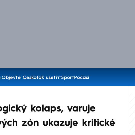
í
Objevte Česko
Jak ušetřit
Sport
Počasí
gický kolaps, varuje
ých zón ukazuje kritické