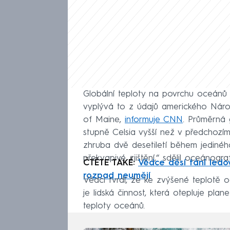
Globální teploty na povrchu oceánů 
vyplývá to z údajů amerického Náro
of Maine,
informuje CNN
. Průměrná 
stupně Celsia vyšší než v předchozí
zhruba dvě desetiletí během jedinéh
překvapivé zjištění,“ sdělil oceánogr
ČTĚTE TAKÉ:
Vědce děsí tání ledov
rozpad neumějí
Vědci tvrdí, že ke zvýšené teplotě o
je lidská činnost, která otepluje plan
teploty oceánů.