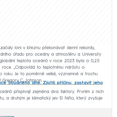
začaly loni v březnu překonávat denní rekordy,
dního úřadu pro oceány a atmosféru a University
globální teplota oceánů v roce 2023 byla o 0,25
m roce. „Odpovídá to teplotnímu nárůstu o
o roku. Je to poměrně velké, významné a trochu
af Gregory C. Johnson.
ce Soudného dne. Zjistili příčinu, zastavit jeho
ceánů přispívají zejména dva faktory. Prvním z nich
etu, a druhým je klimatický jev El Niño, který zvyšuje