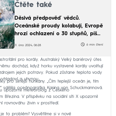
Čtěte také
Děsivá předpověď vědců.
Oceánské proudy kolabují, Evropě
hrozí ochlazení o 30 stupňů, píše
CNN
6 min čtení
11. úno 2024, 06:28
strofální pro korály. Australský Velký bariérový útes
 němu dochází, když horku vystavené korály uvolňují
ou zdrojem jejich potravy. Pokud zůstane teplota vody
 vyhladoví a uhynou.
y pro silnější hurikány. „Čím teplejší oceán je, tím
ci,“ sdělila oceánografka Karina von Schuckmannová.
u upozornil meteorolog z Českého
Březina. V příspěvku na sociální síti X upozornil
ní rovnováhu živin v prostředí.
 je to problém? Vysvětlíme si v nové