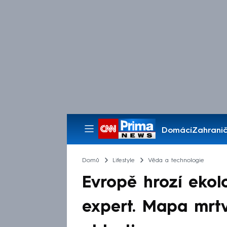
Domácí
Zahranič
Pořady
Domů
Lifestyle
Věda a technologie
Evropě hrozí ekolo
expert. Mapa mrtv