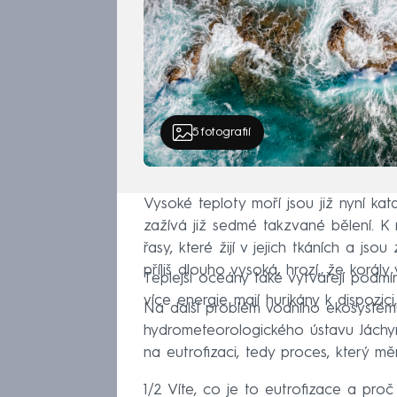
5
fotografií
Vysoké teploty moří jsou již nyní kata
zažívá již sedmé takzvané bělení. K
řasy, které žijí v jejich tkáních a js
příliš dlouho vysoká, hrozí, že korály
Teplejší oceány také vytvářejí podmínk
více energie mají hurikány k dispozi
Na další problém vodního ekosystém
hydrometeorologického ústavu Jáchym 
na eutrofizaci, tedy proces, který mě
1/2 Víte, co je to eutrofizace a proč