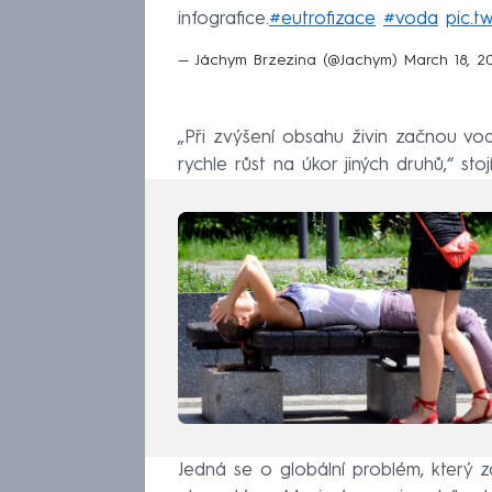
infografice.
#eutrofizace
#voda
pic.t
— Jáchym Brzezina (@Jachym)
March 18, 2
„Při zvýšení obsahu živin začnou vod
rychle růst na úkor jiných druhů,“ stoj
Jedná se o globální problém, který za