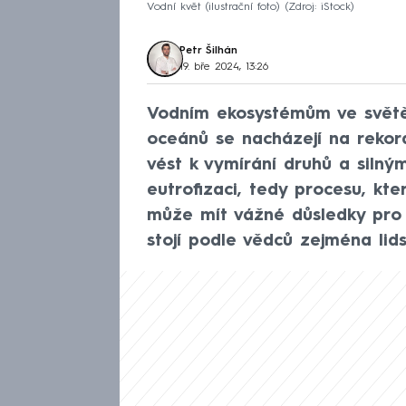
Vodní květ (ilustrační foto)
Zdroj: iStock
Petr Šilhán
19. bře 2024, 13:26
Vodním ekosystémům ve světě 
oceánů se nacházejí na rekor
vést k vymírání druhů a silný
eutrofizaci, tedy procesu, kte
může mít vážné důsledky pro 
stojí podle vědců zejména lids