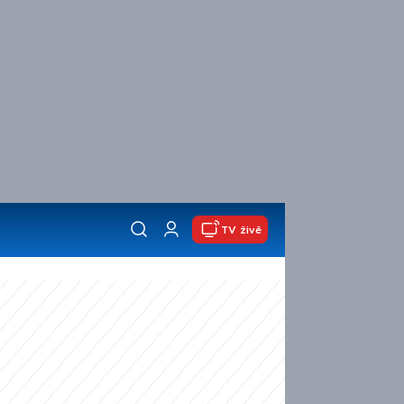
TV živě