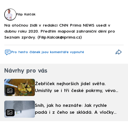
Filip Kalčák
Na otočnou židli v redakci CNN Prima NEWS usedl v
dubnu roku 2020. Předtím mapoval zahraniční dění pro
Seznam zprávy. (Filip.Kalcak@iprima.cz)
Pro tento článek jsou komentáře vypnuté
Návrhy pro vás
Žebříček nejhorších jídel světa.
Umístily se i tři české pokrmy, vévodí
skandinávská kuchyně
Sníh, jak ho neznáte: Jak rychle
padá i z čeho se skládá. A vločky
nejsou bílé