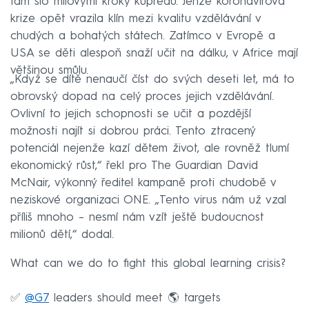
tam šlo mílovými kroky kupředu. Jenže koronavirová
krize opět vrazila klín mezi kvalitu vzdělávání v
chudých a bohatých státech. Zatímco v Evropě a
USA se děti alespoň snaží učit na dálku, v Africe mají
většinou smůlu.
„Když se dítě nenaučí číst do svých deseti let, má to
obrovský dopad na celý proces jejich vzdělávání.
Ovlivní to jejich schopnosti se učit a pozdější
možnosti najít si dobrou práci. Tento ztracený
potenciál nejenže kazí dětem život, ale rovněž tlumí
ekonomický růst,“ řekl pro The Guardian David
McNair, výkonný ředitel kampaně proti chudobě v
neziskové organizaci ONE. „Tento virus nám už vzal
příliš mnoho – nesmí nám vzít ještě budoucnost
milionů dětí,“ dodal.
What can we do to fight this global learning crisis?
✅
@G7
leaders should meet 🌎 targets