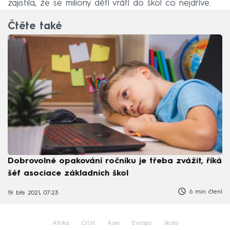
zajistila, že se miliony dětí vrátí do škol co nejdříve.
Čtěte také
Dobrovolné opakování ročníku je třeba zvážit, říká
šéf asociace základních škol
6 min čtení
19. bře 2021, 07:23
Afrika
OSN
Asie
Evropa
škola