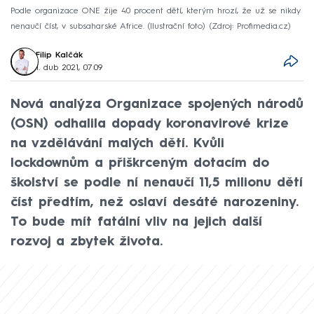
Podle organizace ONE žije 40 procent dětí, kterým hrozí, že už se nikdy
nenaučí číst, v subsaharské Africe. (Ilustrační foto)
Zdroj: Profimedia.cz
Filip Kalčák
1. dub 2021, 07:09
Nová analýza Organizace spojených národů
(OSN) odhalila dopady koronavirové krize
na vzdělávání malých dětí. Kvůli
lockdownům a přiškrceným dotacím do
školství se podle ní nenaučí 11,5 milionu dětí
číst předtím, než oslaví desáté narozeniny.
To bude mít fatální vliv na jejich další
rozvoj a zbytek života.