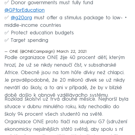
✅ Donor governments must fully fund
@GPforEducation
✅
@g20org
must offer a stimulus package to low- +
middle-income countries
✅ Protect education budgets
✅ Target spending
— ONE (@ONECampaign)
March 22, 2021
Podle organizace ONE žije 40 procent dětí, kterým
hrozí, že už se nikdy nenaučí číst, v subsaharské
Africe. Obecně jsou na tom hůře dívky než chlapci.
Je pravděpodobné, že 20 milionů dívek se už nikdy
nevrátí do školy, a to ani v případě, že by v blízké
době došlo k obnově vzdělávacího systému.
Rozklad školství už trvá dlouhé měsíce. Nejhorší byla
situace v dubnu minulého roku, kdy nechodilo do
školy 94 procent všech studentů na světě.
Organizace ONE proto tlačí na skupinu G7 (sdružení
ekonomicky nejsilnějších států světa), aby spolu s ní