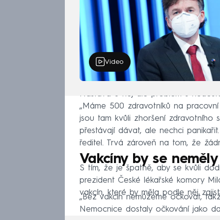
Video
Nastává u něj ale problém s nedost
„Máme 500 zdravotníků na pracovní ne
jsou tam kvůli zhoršení zdravotního 
přestávají dávat, ale nechci panikař
ředitel. Trvá zároveň na tom, že žád
Vakcíny by se neměly 
S tím, že je špatně, aby se kvůli dodr
prezident České lékařské komory Mila
vakcín, které by měla podle něj zajis
„Bez vakcín nemůžeme očkovat, takže 
Nemocnice dostaly očkování jako dalš