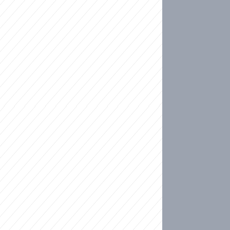
ideo
kat migranty do Česka? Sami by odešli, tvrdí exp
ické sebevraždě