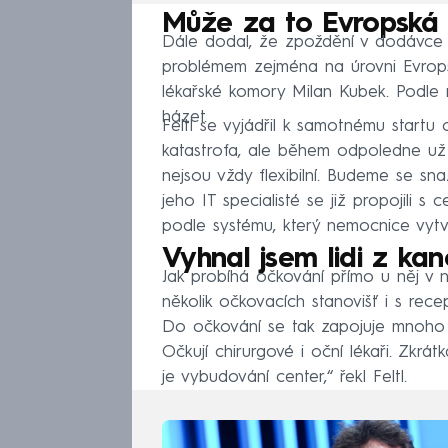
Může za to Evropská 
Dále dodal, že zpoždění v dodávce v
problémem zejména na úrovni Evropsk
lékařské komory Milan Kubek. Podle 
házet.
Feltl se vyjádřil k samotnému start
katastrofa, ale během odpoledne už 
nejsou vždy flexibilní. Budeme se snaž
jeho IT specialisté se již propojili s
podle systému, který nemocnice vytvo
Vyhnal jsem lidi z kanc
Jak probíhá očkování přímo u něj v 
několik očkovacích stanovišť i s rece
Do očkování se tak zapojuje mnoho za
Očkují chirurgové i oční lékaři. Zkrátk
je vybudování center,“ řekl Feltl.