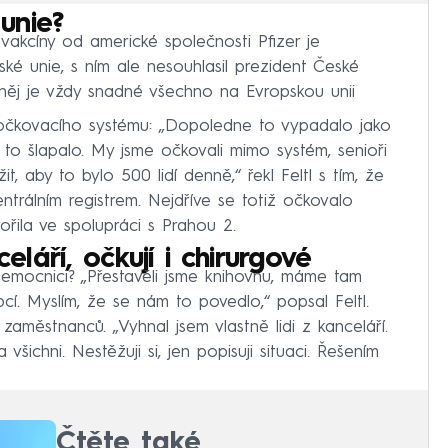
unie?
akcíny od americké společnosti Pfizer je
é unie, s ním ale nesouhlasil prezident České
něj je vždy snadné všechno na Evropskou unii
u očkovacího systému: „Dopoledne to vypadalo jako
to šlapalo. My jsme očkovali mimo systém, senioři
it, aby to bylo 500 lidí denně,“ řekl Feltl s tím, že
 centrálním registrem. Nejdříve se totiž očkovalo
řila ve spolupráci s Prahou 2.
eláří, očkují i chirurgové
nemocnici? „Přestavěli jsme knihovnu, máme tam
pcí. Myslím, že se nám to povedlo,“ popsal Feltl.
městnanců. „Vyhnal jsem vlastně lidi z kanceláří.
a všichni. Nestěžuji si, jen popisuji situaci. Řešením
Čtěte také