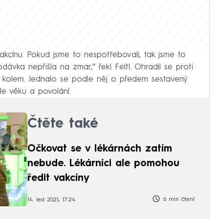
vakcínu. Pokud jsme to nespotřebovali, tak jsme to
dávka nepřišla na zmar,“ řekl Feltl. Ohradil se proti
šli kolem. Jednalo se podle něj o předem sestavený
le věku a povolání.
Čtěte také
Očkovat se v lékárnách zatím
nebude. Lékárníci ale pomohou
ředit vakcíny
6 min čtení
14. led 2021, 17:24