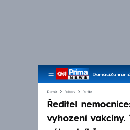
Domácí
Zahranič
Pořady
Domů
Pořady
Partie
Ředitel nemocnice:
vyhození vakcíny. 