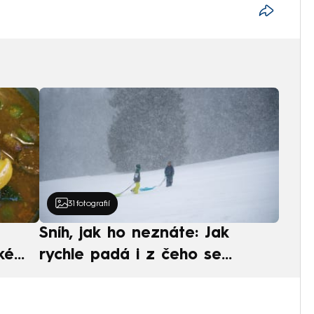
31
fotografií
Sníh, jak ho neznáte: Jak
ké
rychle padá i z čeho se
ská
skládá. A vločky nejsou bílé