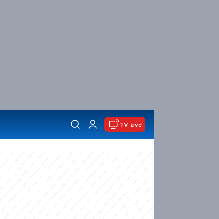
TV živě