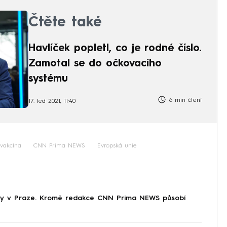
Čtěte také
Havlíček popletl, co je rodné číslo.
Zamotal se do očkovacího
systému
6 min čtení
17. led 2021, 11:40
vakcína
CNN Prima NEWS
Evropská unie
tiky v Praze. Kromě redakce CNN Prima NEWS působí