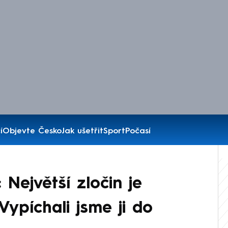
í
Objevte Česko
Jak ušetřit
Sport
Počasí
 Největší zločin je
Vypíchali jsme ji do