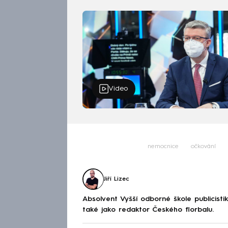
Video
nemocnice
očkování
Jiří Lizec
Absolvent Vyšší odborné škole publicis
také jako redaktor Českého florbalu.