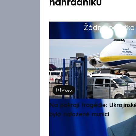
náhradníků
Žádná položka z
Výběr redakce
Video
Na pokraji tragédie: Ukrajinsk
bylo naložené municí