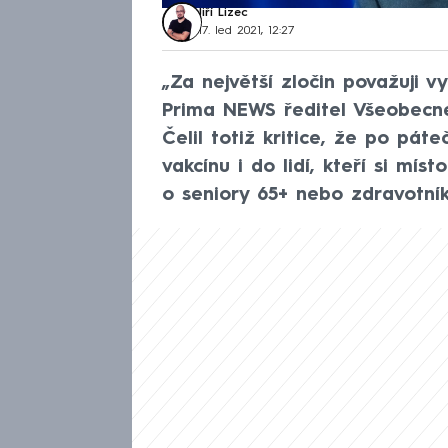
Jiří Lizec
17. led 2021, 12:27
„Za největší zločin považuji v
Prima NEWS ředitel Všeobecné 
Čelil totiž kritice, že po pát
vakcínu i do lidí, kteří si mís
o seniory 65+ nebo zdravotník