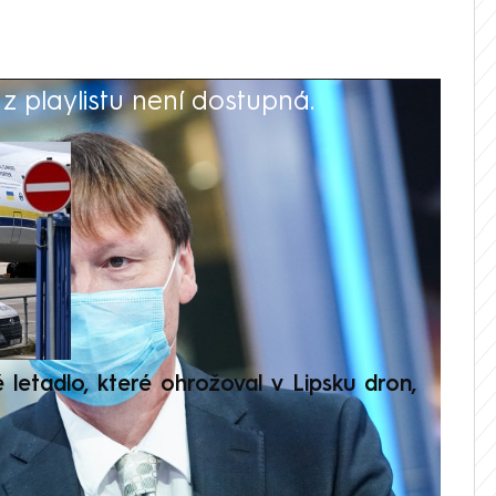
 playlistu není dostupná.
V
é letadlo, které ohrožoval v Lipsku dron,
Přilá
polit