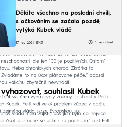
Děláte všechno na poslední chvíli,
s očkováním se začalo pozdě,
vytýká Kubek vládě
6 min čtení
17. led 2021, 13:43
atkem personálu. Ne vždy za to ale může covid.
schopnosti, ale jen 100 je pozitivních. Ostatní
stavu, třeba chronických chorob. Zkrátka to
it. Zvládáme to na úkor plánované péče,“ popsal
nou vakcínu zbytečně nevyhodil.
vyhazovat, souhlasil Kubek
žení systému vyhazovaly vakcíny, souhlasil v Partii i
n Kubek. Feltl vidí velký problém vůbec v počtu
ti zejména vláda skrze Evropskou unii.
by vláda měla zajistit, aby jich bylo co nejvíce.
í úkol, postupně se učíme za pochodu,“ řekl Feltl.