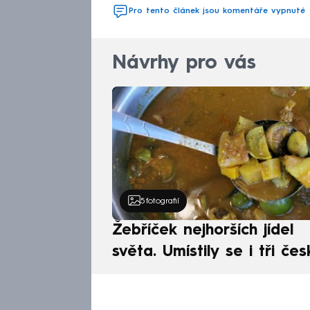
Pro tento článek jsou komentáře vypnuté
Návrhy pro vás
5
fotografií
Žebříček nejhorších jídel
světa. Umístily se i tři čes
pokrmy, vévodí skandináv
kuchyně