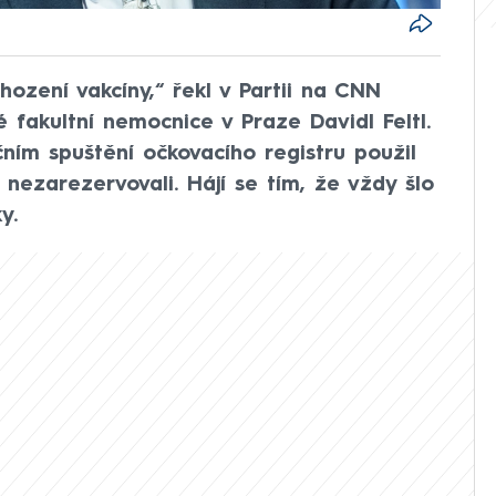
yhození vakcíny,“ řekl v Partii na CNN
fakultní nemocnice v Praze Davidl Feltl.
ečním spuštění očkovacího registru použil
to nezarezervovali. Hájí se tím, že vždy šlo
y.