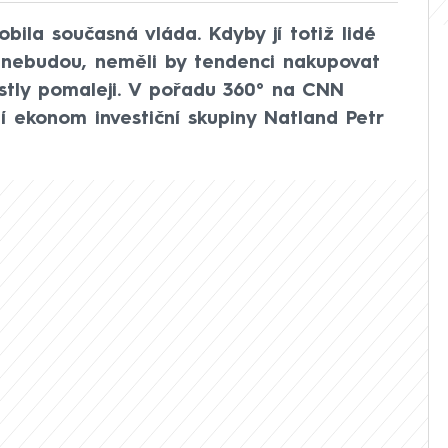
obila současná vláda. Kdyby jí totiž lidé
ž nebudou, neměli by tendenci nakupovat
stly pomaleji. V pořadu 360° na CNN
í ekonom investiční skupiny Natland Petr