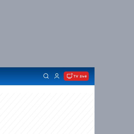
TV živě