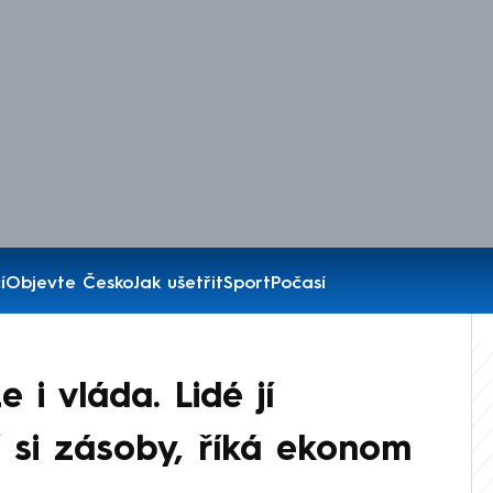
í
Objevte Česko
Jak ušetřit
Sport
Počasí
 i vláda. Lidé jí
í si zásoby, říká ekonom