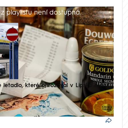
 playlistu není dostupná.
V
é letadlo, které ohrožoval v Lipsku dron,
Přilá
polit