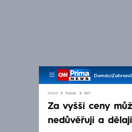
Domácí
Zahranič
Pořady
Domů
Pořady
360°
Za vyšší ceny může
nedůvěřují a dělaj