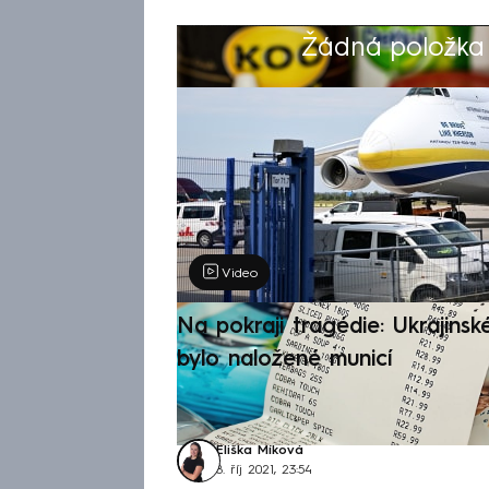
Žádná položka z
Výběr redakce
Video
Na pokraji tragédie: Ukrajinsk
bylo naložené municí
Eliška Míková
8. říj 2021, 23:54