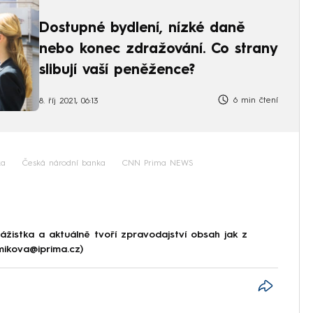
Dostupné bydlení, nízké daně
nebo konec zdražování. Co strany
slibují vaší peněžence?
6 min čtení
8. říj 2021, 06:13
ka
Česká národní banka
CNN Prima NEWS
ážistka a aktuálně tvoří zpravodajství obsah jak z
.mikova@iprima.cz)