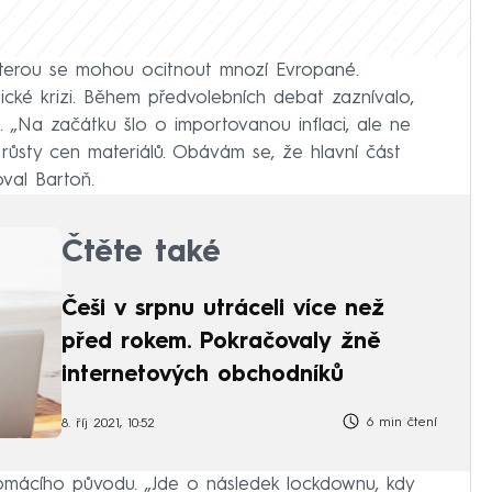
 kterou se mohou ocitnout mnozí Evropané.
tické krizi. Během předvolebních debat zaznívalo,
. „Na začátku šlo o importovanou inflaci, ale ne
 růsty cen materiálů. Obávám se, že hlavní část
oval Bartoň.
Čtěte také
Češi v srpnu utráceli více než
před rokem. Pokračovaly žně
internetových obchodníků
6 min čtení
8. říj 2021, 10:52
 domácího původu. „Jde o následek lockdownu, kdy