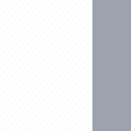
ideo
kat migranty do Česka? Sami by odešli, tvrdí exp
ické sebevraždě