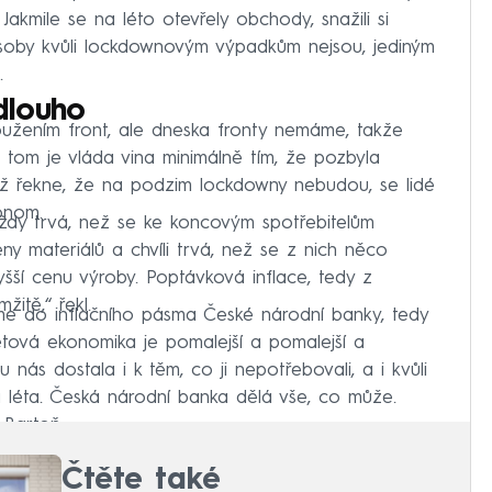
. Jakmile se na léto otevřely obchody, snažili si
soby kvůli lockdownovým výpadkům nejsou, jediným
.
dlouho
oužením front, ale dneska fronty nemáme, takže
 tom je vláda vina minimálně tím, že pozbyla
dyž řekne, že na podzim lockdowny nebudou, se lidé
konom.
ždy trvá, než se ke koncovým spotřebitelům
eny materiálů a chvíli trvá, než se z nich něco
šší cenu výroby. Poptávková inflace, tedy z
itě,“ řekl.
íme do inflačního pásma České národní banky, tedy
větová ekonomika je pomalejší a pomalejší a
nás dostala i k těm, co ji nepotřebovali, a i kvůli
 léta. Česká národní banka dělá vše, co může.
 Bartoň.
Čtěte také