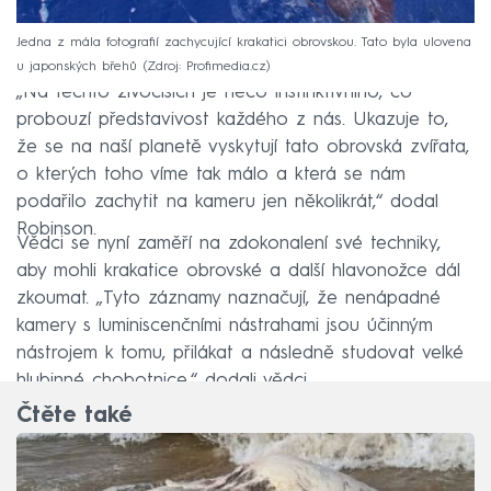
Jedna z mála fotografií zachycující krakatici obrovskou. Tato byla ulovena
u japonských břehů
Zdroj: Profimedia.cz
„Na těchto živočiších je něco instinktivního, co
probouzí představivost každého z nás. Ukazuje to,
že se na naší planetě vyskytují tato obrovská zvířata,
o kterých toho víme tak málo a která se nám
podařilo zachytit na kameru jen několikrát,“ dodal
Robinson.
Vědci se nyní zaměří na zdokonalení své techniky,
aby mohli krakatice obrovské a další hlavonožce dál
zkoumat. „Tyto záznamy naznačují, že nenápadné
kamery s luminiscenčními nástrahami jsou účinným
nástrojem k tomu, přilákat a následně studovat velké
hlubinné chobotnice,“ dodali vědci.
Čtěte také