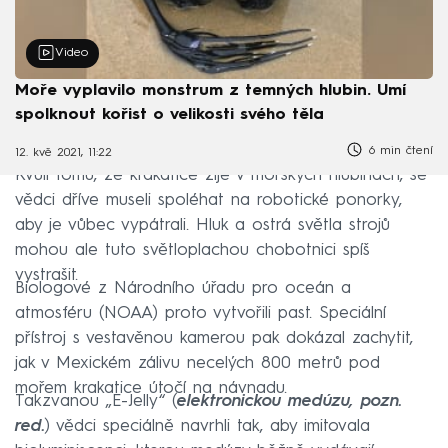
Video
Moře vyplavilo monstrum z temných hlubin. Umí
spolknout kořist o velikosti svého těla
6 min čtení
12. kvě 2021, 11:22
Kvůli tomu, že krakatice žije v mořských hlubinách, se
vědci dříve museli spoléhat na robotické ponorky,
aby je vůbec vypátrali. Hluk a ostrá světla strojů
mohou ale tuto světloplachou chobotnici spíš
vystrašit.
Biologové z Národního úřadu pro oceán a
atmosféru (NOAA) proto vytvořili past. Speciální
přístroj s vestavěnou kamerou pak dokázal zachytit,
jak v Mexickém zálivu necelých 800 metrů pod
mořem krakatice útočí na návnadu.
Takzvanou „E-Jelly“ (
elektronickou medúzu, pozn.
red.
) vědci speciálně navrhli tak, aby imitovala