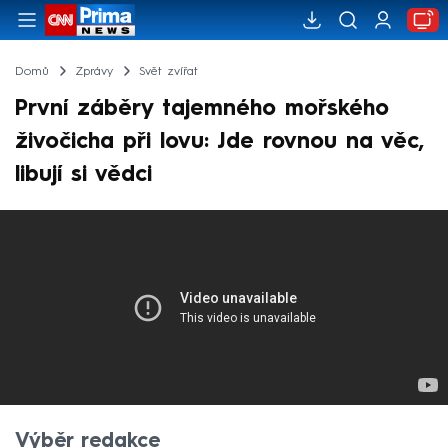
Domů
Zprávy
Svět zvířat
První záběry tajemného mořského
živočicha při lovu: Jde rovnou na věc,
libují si vědci
Výběr redakce