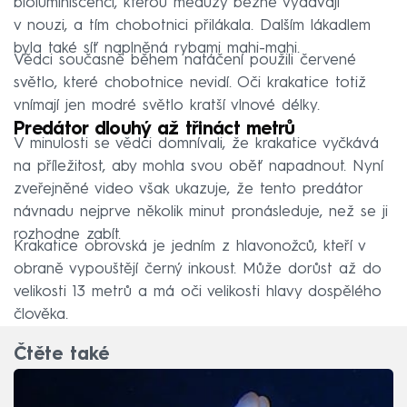
bioluminiscenci, kterou medúzy běžně vydávají
v nouzi, a tím chobotnici přilákala. Dalším lákadlem
byla také síť naplněná rybami mahi-mahi.
Vědci současně během natáčení použili červené
světlo, které chobotnice nevidí. Oči krakatice totiž
vnímají jen modré světlo kratší vlnové délky.
Predátor dlouhý až třináct metrů
V minulosti se vědci domnívali, že krakatice vyčkává
na příležitost, aby mohla svou oběť napadnout. Nyní
zveřejněné video však ukazuje, že tento predátor
návnadu nejprve několik minut pronásleduje, než se ji
rozhodne zabít.
Krakatice obrovská je jedním z hlavonožců, kteří v
obraně vypouštějí černý inkoust. Může dorůst až do
velikosti 13 metrů a má oči velikosti hlavy dospělého
člověka.
Čtěte také