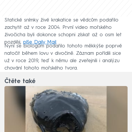
Statické snímky živé krakatice se vědcům podařilo
zachytit až v roce 2004. První video mořského
živočicha byli dokonce schopni získat až o osm let
později,
píše Daily Mail
.
Nyní se biologům podařilo tohoto měkkýše poprvé
natočit během lovu v divočině. Záznam pořídili sice
už v roce 2019, teď k němu ale zveřejnili i analýzu
chování tohoto mořského tvora.
Čtěte také