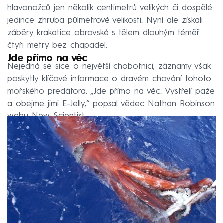
hlavonožců jen několik centimetrů velikých či dospělé
jedince zhruba půlmetrové velikosti. Nyní ale získali
záběry krakatice obrovské s tělem dlouhým téměř
čtyři metry bez chapadel.
Jde přímo na věc
Nejedná se sice o největší chobotnici, záznamy však
poskytly klíčové informace o dravém chování tohoto
mořského predátora. „Jde přímo na věc. Vystřelí paže
a obejme jimi E-Jelly,“ popsal vědec Nathan Robinson
webu New Scientist.