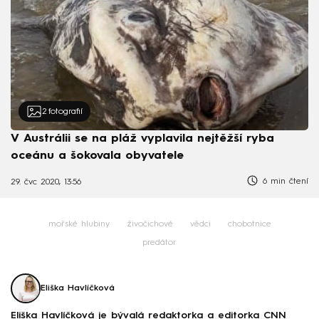
2
fotografií
V Austrálii se na pláž vyplavila nejtěžší ryba
oceánu a šokovala obyvatele
6 min čtení
29. čvc 2020, 13:56
mořské hlubiny
živočichové
vědci
chobotnice
predátor
Eliška Havlíčková
Eliška Havlíčková je bývalá redaktorka a editorka CNN