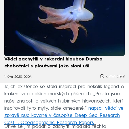
Vědci zachytili v rekordní hloubce Dumbo
chobotnici s ploutvemi jako sloní uši
6 min čtení
1. čvn 2020, 06:04
Jejich existence se stala inspirací pro několik legend o
krakenovi a dalších mořských příšerách. „Přesto jsou
naše znalosti o velkých hlubinných hlavonožcích, kteří
inspirovali tyto mýty, stále omezené,“
napsali vědci ve
zprávě publikované v časopise Deep Sea Research
Část I: Oceanographic Research Papers
.
Dříve se jim podařilo zachytit mláďata těchto