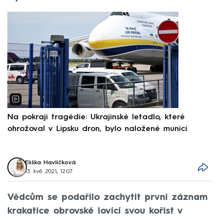
Na pokraji tragédie: Ukrajinské letadlo, které
P
ohrožoval v Lipsku dron, bylo naložené municí
e
Eliška Havlíčková
13. kvě 2021, 12:07
Vědcům se podařilo zachytit první záznam
krakatice obrovské lovící svou kořist v