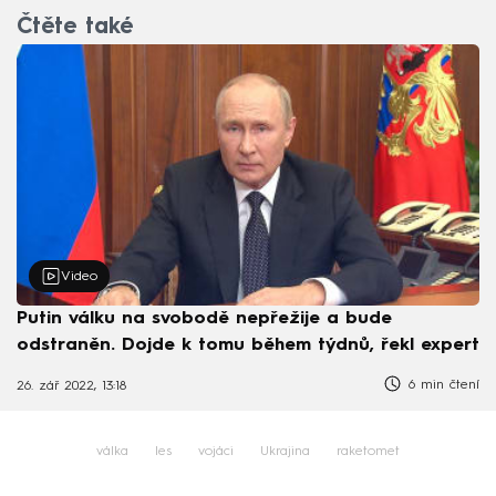
Čtěte také
Video
Putin válku na svobodě nepřežije a bude
odstraněn. Dojde k tomu během týdnů, řekl expert
6 min čtení
26. zář 2022, 13:18
válka
les
vojáci
Ukrajina
raketomet