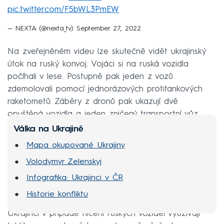
pic.twitter.com/F5bWL3PmEW
— NEXTA (@nexta_tv)
September 27, 2022
Na zveřejněném videu lze skutečně vidět ukrajinský
útok na ruský konvoj. Vojáci si na ruská vozidla
počíhali v lese. Postupně pak jeden z vozů
zdemolovali pomocí jednorázových protitankových
raketometů. Záběry z dronů pak ukazují dvě
opuštěná vozidla a jeden zničený transportní vůz.
Válka na Ukrajině
Mapa okupované Ukrajiny
Volodymyr Zelenskyj
Infografika: Ukrajinci v ČR
Historie konfliktu
Ukrajinci v případě ničení ruských vozidel využívají