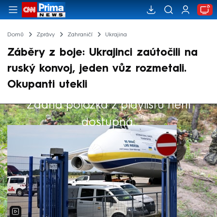
Domů
Zprávy
Zahraničí
Ukrajina
Záběry z boje: Ukrajinci zaútočili na
ruský konvoj, jeden vůz rozmetali.
Okupanti utekli
Žádná položka z playlistu není
Výběr redakce
dostupná.