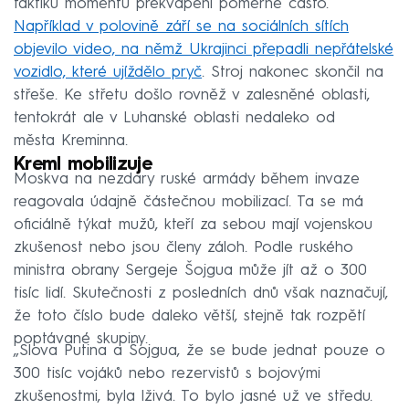
taktiku momentu překvapení poměrně často.
Například v polovině září se na sociálních sítích
objevilo video, na němž Ukrajinci přepadli nepřátelské
vozidlo, které ujíždělo pryč
. Stroj nakonec skončil na
střeše. Ke střetu došlo rovněž v zalesněné oblasti,
tentokrát ale v Luhanské oblasti nedaleko od
města Kreminna.
Kreml mobilizuje
Moskva na nezdary ruské armády během invaze
reagovala údajně částečnou mobilizací. Ta se má
oficiálně týkat mužů, kteří za sebou mají vojenskou
zkušenost nebo jsou členy záloh. Podle ruského
ministra obrany Sergeje Šojgua může jít až o 300
tisíc lidí. Skutečnosti z posledních dnů však naznačují,
že toto číslo bude daleko větší, stejně tak rozpětí
poptávané skupiny.
„Slova Putina a Šojgua, že se bude jednat pouze o
300 tisíc vojáků nebo rezervistů s bojovými
zkušenostmi, byla lživá. To bylo jasné už ve středu.