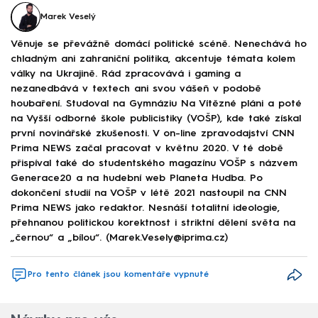
Marek Veselý
Věnuje se převážně domácí politické scéně. Nenechává ho
chladným ani zahraniční politika, akcentuje témata kolem
války na Ukrajině. Rád zpracovává i gaming a
nezanedbává v textech ani svou vášeň v podobě
houbaření. Studoval na Gymnáziu Na Vítězné pláni a poté
na Vyšší odborné škole publicistiky (VOŠP), kde také získal
první novinářské zkušenosti. V on-line zpravodajství CNN
Prima NEWS začal pracovat v květnu 2020. V té době
přispíval také do studentského magazínu VOŠP s názvem
Generace20 a na hudební web Planeta Hudba. Po
dokončení studií na VOŠP v létě 2021 nastoupil na CNN
Prima NEWS jako redaktor. Nesnáší totalitní ideologie,
přehnanou politickou korektnost i striktní dělení světa na
„černou“ a „bílou“. (Marek.Vesely@iprima.cz)
Pro tento článek jsou komentáře vypnuté