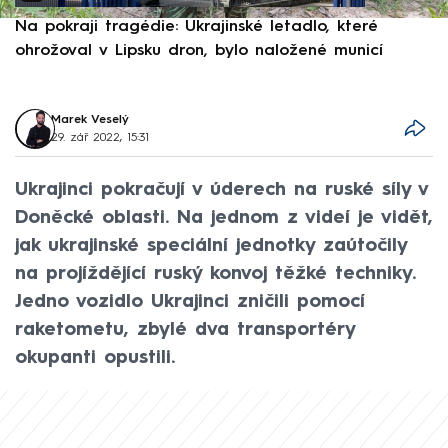
Na pokraji tragédie: Ukrajinské letadlo, které
P
ohrožoval v Lipsku dron, bylo naložené municí
e
Marek Veselý
29. zář 2022, 15:31
Ukrajinci pokračují v úderech na ruské síly v
Doněcké oblasti. Na jednom z videí je vidět,
jak ukrajinské speciální jednotky zaútočily
na projíždějící ruský konvoj těžké techniky.
Jedno vozidlo Ukrajinci zničili pomocí
raketometu, zbylé dva transportéry
okupanti opustili.