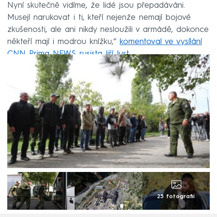
Nyní skutečně vidíme, že lidé jsou přepadáváni.
Musejí narukovat i ti, kteří nejenže nemají bojové
zkušenosti, ale ani nikdy nesloužili v armádě, dokonce
někteří mají i modrou knížku,“
komentoval ve vysílání
CNN Prima NEWS rusista Jiří Just
.
25 fotografií