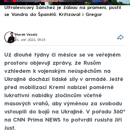
Ultralevicový Sánchez je žábou na prameni, pustil
P
se Vondra do Španělů. Kritizoval i Gregor
F
Marek Veselý
24. zář 2022, 09:23
Už dlouhé týdny či měsíce se ve veřejném
prostoru objevují zprávy, že Rusům
vzhledem k vojenským neúspěchům na
Ukrajině dochází lidské síly v armádě. Ještě
před mobilizací Kreml nabízel poměrně
lukrativní nabídky zločincům včetně
masových vrahů, aby výměnou za svobodu
vstoupili do bojů na Ukrajině. V pořadu 360°
na CNN Prima NEWS to potvrdil rusista Jiří
Just.