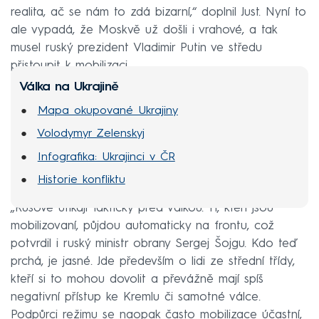
realita, ač se nám to zdá bizarní,“ doplnil Just. Nyní to
ale vypadá, že Moskvě už došli i vrahové, a tak
musel ruský prezident Vladimir Putin ve středu
přistoupit k mobilizaci.
Válka na Ukrajině
Mapa okupované Ukrajiny
Volodymyr Zelenskyj
Infografika: Ukrajinci v ČR
Historie konfliktu
„Rusové utíkají fakticky před válkou. Ti, kteří jsou
mobilizovaní, půjdou automaticky na frontu, což
potvrdil i ruský ministr obrany Sergej Šojgu. Kdo teď
prchá, je jasné. Jde především o lidi ze střední třídy,
kteří si to mohou dovolit a převážně mají spíš
negativní přístup ke Kremlu či samotné válce.
Podpůrci režimu se naopak často mobilizace účastní,