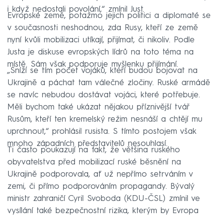
i když nedostali povolání,“ zmínil Just.
Evropské země, potažmo jejich politici a diplomaté se
v současnosti neshodnou, zda Rusy, kteří ze země
nyní kvůli mobilizaci utíkají, přijímat, či nikoliv. Podle
Justa je diskuse evropských lídrů na toto téma na
místě. Sám však podporuje myšlenku přijímání.
„Sníží se tím počet vojáků, kteří budou bojovat na
Ukrajině a páchat tam válečné zločiny. Ruské armádě
se navíc nebudou dostávat vojáci, které potřebuje.
Měli bychom také ukázat nějakou příznivější tvář
Rusům, kteří ten kremelský režim nesnáší a chtějí mu
uprchnout,“ prohlásil rusista. S tímto postojem však
mnoho západních představitelů nesouhlasí.
Ti často poukazují na fakt, že většina ruského
obyvatelstva před mobilizací ruské běsnění na
Ukrajině podporovala, ať už nepřímo setrváním v
zemi, či přímo podporováním propagandy. Bývalý
ministr zahraničí Cyril Svoboda (KDU-ČSL) zmínil ve
vysílání také bezpečnostní rizika, kterým by Evropa