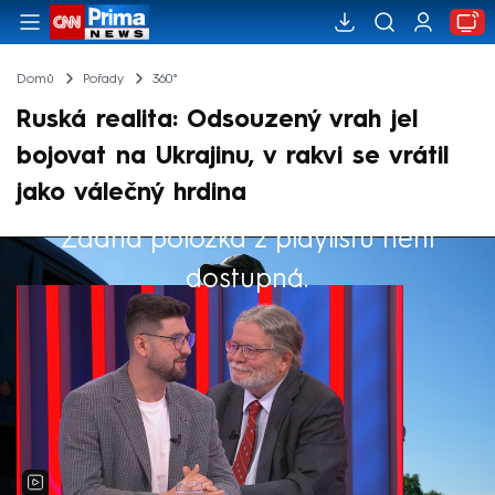
Domů
Pořady
360°
Ruská realita: Odsouzený vrah jel
bojovat na Ukrajinu, v rakvi se vrátil
jako válečný hrdina
Žádná položka z playlistu není
Výběr redakce
dostupná.