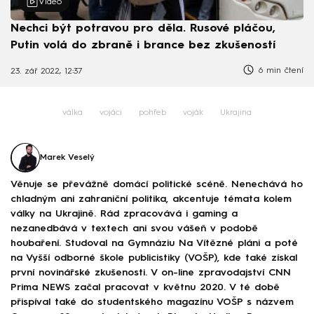
Video
Nechci být potravou pro děla. Rusové pláčou,
Putin volá do zbraně i brance bez zkušeností
6 min čtení
23. zář 2022, 12:37
válka
vojáci
pohřeb
voják
Ukrajina
Marek Veselý
Věnuje se převážně domácí politické scéně. Nenechává ho
chladným ani zahraniční politika, akcentuje témata kolem
války na Ukrajině. Rád zpracovává i gaming a
nezanedbává v textech ani svou vášeň v podobě
houbaření. Studoval na Gymnáziu Na Vítězné pláni a poté
na Vyšší odborné škole publicistiky (VOŠP), kde také získal
první novinářské zkušenosti. V on-line zpravodajství CNN
Prima NEWS začal pracovat v květnu 2020. V té době
přispíval také do studentského magazínu VOŠP s názvem