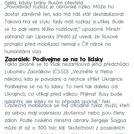
čelila, kdyby brány Rusům otevřela.
„Povolávací rozkaz je obrovské riziko. Může ho
dostat záměrně ten, kdo má náš stát destabilizovat.
Taková hra ve stylu: tady máš rozkaz a utíkej. Bude
se to pak velmi těžko rozlišovat,“ upozornil. Ministr
zahraničí Jan Lipavský (Piráti) již uvedl, že Rusové
prchající před mobilizací nemají v ČR nárok na
humanitární víza.
Zaorálek: Podívejme se na to lidsky
Takto plošně se to však nezamlouvá jeho předchůdci
Lubomíru Zaorálkovi (ČSSD). „Vezměte si třeba
někoho, kdo je povolaný a nechce střílet Ukrajince.
Podívejme se na to lidsky. To není tak daleko od
Ukrajinců, co utíkají před válkou. Přijímat Rusy bude
riskantní, ale lidsky mi to připadá sporné,“ řekl.
Částečná mobilizace se má oficiálně týkat mužů, kteří
za sebou mají vojenskou zkušenost nebo jsou členy
záloh. Podle ruského ministra obrany Sergeje Šojgua
může jít až o 300 tisíc lidí. Skutečnosti z posledních