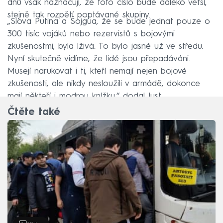
dnů však naznačují, že toto číslo bude daleko větší,
stejně tak rozpětí poptávané skupiny.
„Slova Putina a Šojgua, že se bude jednat pouze o
300 tisíc vojáků nebo rezervistů s bojovými
zkušenostmi, byla lživá. To bylo jasné už ve středu.
Nyní skutečně vidíme, že lidé jsou přepadáváni.
Musejí narukovat i ti, kteří nemají nejen bojové
zkušenosti, ale nikdy nesloužili v armádě, dokonce
mají někteří i modrou knížku,“ dodal Just.
Čtěte také