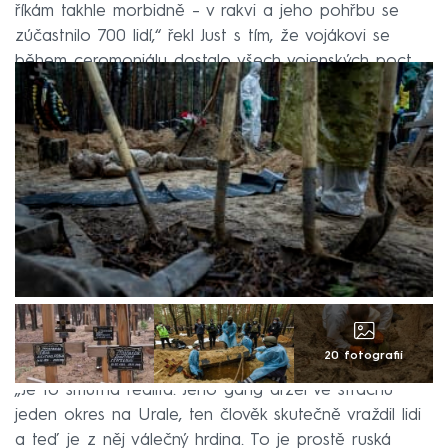
říkám takhle morbidně – v rakvi a jeho pohřbu se
zúčastnilo 700 lidí,“ řekl Just s tím, že vojákovi se
během ceromoniálu dostalo všech vojenských poct.
20 fotografií
„Je to smutná realita. Jeho gang držel ve strachu
jeden okres na Urale, ten člověk skutečně vraždil lidi
a teď je z něj válečný hrdina. To je prostě ruská