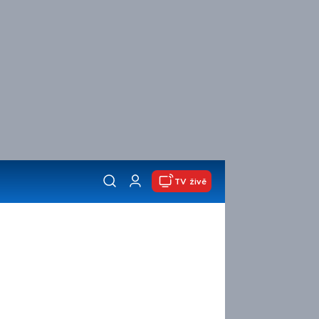
TV živě