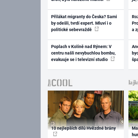
Přilákat migranty do Česka? Sami
Ro
by odešli, tvrdí expert. Mluví i o
Pr
politické sebevraždě
a 
Poplach v Kolíně nad Rýnem: V
Ane
centru našli nevybuchlou bombu,
byd
evakuuje se i televizní studio
šp
10 nejlepších dílů Hvězdné brány
Ma
hum