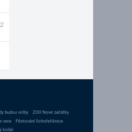
dy budou volby
ZOO Nové začátky
e vera
Pěstování lichořeřišnice
ý koláč