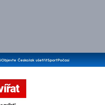
í
Objevte Česko
Jak ušetřit
Sport
Počasí
ířat