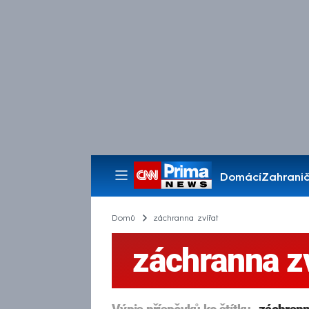
Domácí
Zahranič
Pořady
Domů
záchranna zvířat
záchranna zv