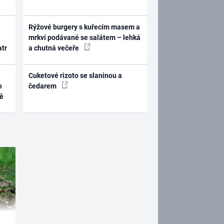
Rýžové burgery s kuřecím masem a
mrkví podávané se salátem – lehká
atr
a chutná večeře
Cuketové rizoto se slaninou a
o
čedarem
ně