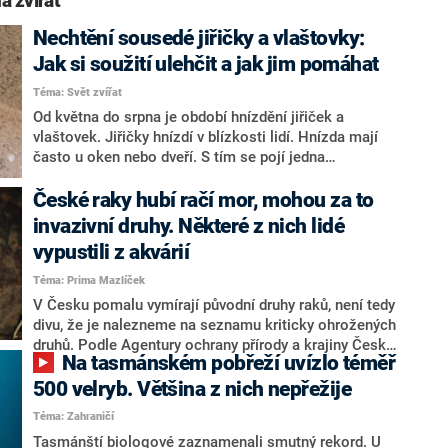
a zvířat“
Nechtění sousedé jiřičky a vlaštovky:
Jak si soužití ulehčit a jak jim pomáhat
Téma: Svět zvířat
Od května do srpna je období hnízdění jiřiček a
vlaštovek. Jiřičky hnízdí v blízkosti lidí. Hnízda mají
často u oken nebo dveří. S tím se pojí jedna
nepříjemnost, v jejich hnízdech se objevují štěnice. Ale
není důvod k panice.
České raky hubí račí mor, mohou za to
invazivní druhy. Některé z nich lidé
vypustili z akvárií
Téma: Prima Mazlíček
V Česku pomalu vymírají původní druhy raků, není tedy
divu, že je nalezneme na seznamu kriticky ohrožených
druhů. Podle Agentury ochrany přírody a krajiny České
Na tasmánském pobřeží uvízlo téměř
republiky (dále jen AOPK ČR) už vyhynulo 20 %
původní račí populace. Na svědomí to má převážně
500 velryb. Většina z nich nepřežije
račí mor, vůči kterému jsou invazní raci odolní, ti naši
Téma: Zahraničí
naopak bezmocní.
Tasmánští biologové zaznamenali smutný rekord. U