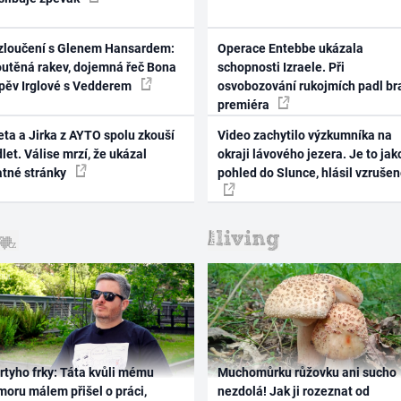
zloučení s Glenem Hansardem:
Operace Entebbe ukázala
outěná rakev, dojemná řeč Bona
schopnosti Izraele. Při
zpěv Irglové s Vedderem
osvobozování rukojmích padl br
premiéra
ta a Jirka z AYTO spolu zkouší
Video zachytilo výzkumníka na
let. Válise mrzí, že ukázal
okraji lávového jezera. Je to jak
atné stránky
pohled do Slunce, hlásil vzruše
rtyho frky: Táta kvůli mému
Muchomůrku růžovku ani sucho
oru málem přišel o práci,
nezdolá! Jak ji rozeznat od