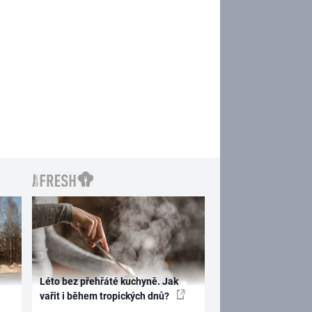
Léto bez přehřáté kuchyně. Jak
vařit i během tropických dnů?