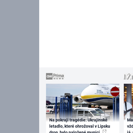
Na pokraji tragédie: Ukrajinské
Ma
letadlo, které ohrožoval v Lipsku
vž
dron, bylo naložené municí
já,