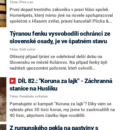
Téma: Před a po
První dopad trestního zákoníku v praxi hlásí spolek
Home4pets, který mimo jiné na novele spolupracoval
společně s Hlasem zvířat, právní kanceláří Plicka &
Partners, advokátní kancelář, sro a útulkem Anidef
Žim. Novela zákona vchází v platnost v červnu
Týranou fenku vysvobodili ochránci ze
letošního roku. Díky ní budou soudy moci uložit
slovenské osady, je ve špatném stavu
nepodmíněné tresty za týrání zvířat na dobu 6 let, v
Téma: Svět zvířat
krajních případech až 10 let, ale také přichází
možnost nařízení odposlechů, snazší získání povolení
Otřesný případ týrání se odehrával delší dobu na
k domovní prohlídce nebo zákaz držení a chovu zvířat
Slovensku ve městě Kolárovo. Na případ fenky byli
až na deset let – to všechno se stává funkčním
naštěstí upozorněni policisté, kteří oslovili
nástrojem v boji proti tyranům i množitelům
Slovenskou alianci ochránců zvířat (SAOZ) a s jejich
pomocí fenku odebrali.
DÍL 82.: "Koruna za lajk" - Záchranná
stanice na Huslíku
Téma: Pomáháte zvířatům
Pamatujete si kampaň "Koruna za lajk"? Díky vám se
vybralo přes 30 tisíc korun, my jsme to zaokrouhlili na
40 tisíc, abychom částku lépe rozdělili.
Z rumunského pekla na pastviny s