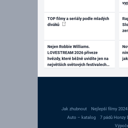
vy
TOP filmy a seriály podle mladých
Rap
diváků
Slo
ze
Nejen Robbie Williams.
No
LOVESTREAM 2026 přiveze
ním
hvězdy, které běžně uvidíte jen na
ja
největších světových festivalech
Jak zhubnout
Nejlepší filmy 2024
Auto – katalog
7 pádů Honzy 
Výpoče