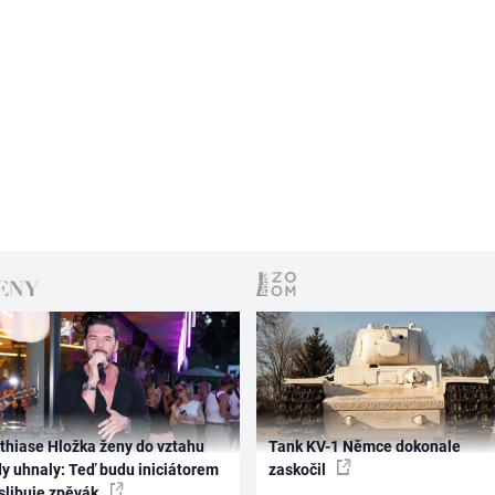
thiase Hložka ženy do vztahu
Tank KV-1 Němce dokonale
dy uhnaly: Teď budu iniciátorem
zaskočil
 slibuje zpěvák