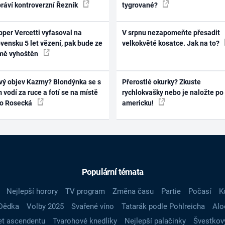
práví kontroverzní Řezník
tygrované?
per Vercetti vyfasoval na
V srpnu nezapomeňte přesadit
vensku 5 let vězení, pak bude ze
velkokvěté kosatce. Jak na to?
mě vyhoštěn
vý objev Kazmy? Blondýnka se s
Přerostlé okurky? Zkuste
 vodí za ruce a fotí se na místě
rychlokvašky nebo je naložte po
ko Rosecká
americku!
Populární témata
Nejlepší horory
TV program
Změna času
Partie
Počasí
K
Dědka
Volby 2025
Svařené víno
Tatarák podle Pohlreicha
Alo
t ascendentu
Tvarohové knedlíky
Nejlepší palačinky
Švestkov