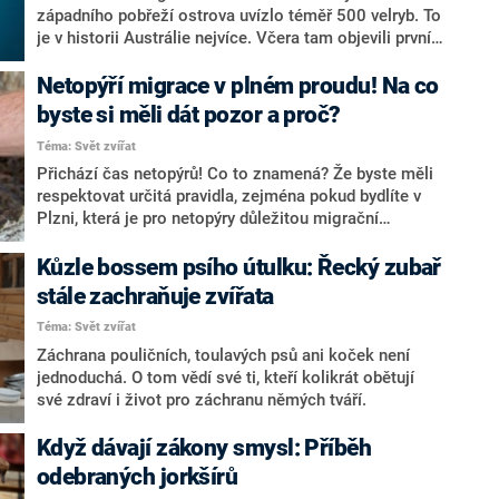
západního pobřeží ostrova uvízlo téměř 500 velryb. To
je v historii Austrálie nejvíce. Včera tam objevili první
skupinu, čítající až 270 kulohlavců, dnes druhou.
Zřejmě jde o jedno stádo a zoufalé volání prvních
Netopýří migrace v plném proudu! Na co
uvízlých zvířat přivolalo další.
byste si měli dát pozor a proč?
Téma: Svět zvířat
Přichází čas netopýrů! Co to znamená? Že byste měli
respektovat určitá pravidla, zejména pokud bydlíte v
Plzni, která je pro netopýry důležitou migrační
křižovatkou. Těchto létajících savců se letos narodilo
extrémně moc. Podle Záchranné stanice živočichů v
Kůzle bossem psího útulku: Řecký zubař
Plzni zaznamenáváme posledních letech nevídaný
stále zachraňuje zvířata
nárůst zejména populace netopýrů hvízdavých, které
Téma: Svět zvířat
bychom si měli předcházet.
Záchrana pouličních, toulavých psů ani koček není
jednoduchá. O tom vědí své ti, kteří kolikrát obětují
své zdraví i život pro záchranu němých tváří.
Když dávají zákony smysl: Příběh
odebraných jorkšírů