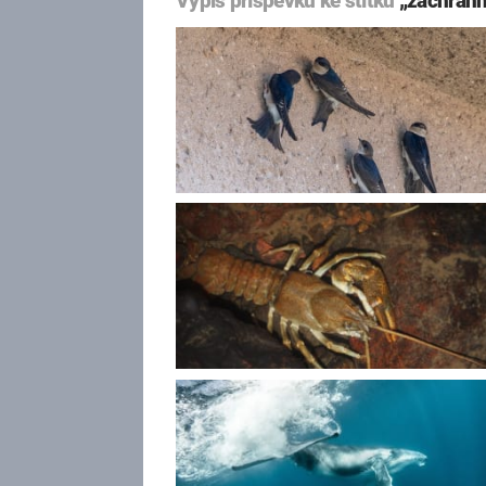
Výpis příspěvků ke štítku
„záchrann