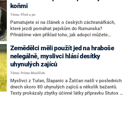
koňmi
Téma: Před a po
Pamatujete si na článek o českých záchranářkách,
které jezdí pomáhat pejskům do Rumunska?
Přinášíme vám příklad toho, jak adopcí můžete
kompletně změnit psí život. Stát, nebo místo odkud
pejska zachráníte, je úplně jedno. Hlavní je, že mu dáte
Zemědělci měli použít jed na hraboše
lásku.
nelegálně, myslivci hlásí desítky
uhynulých zajíců
Téma: Prima Mazlíček
Myslivci z Tuřan, Šlapanic a Žatčan našli v posledních
dnech skoro 80 uhynulých zajíců a několik bažantů.
Testy prokázaly zbytky účinné látky přípravku Stutox II
v tělech uhynulých zvířat pocházejících z jedné těchto
oblastí. Tím, jak a proč k otravám došlo, se zabývají
jak ministerstva zemědělství a životního prostředí, tak
Zemědělský svaz ČR.