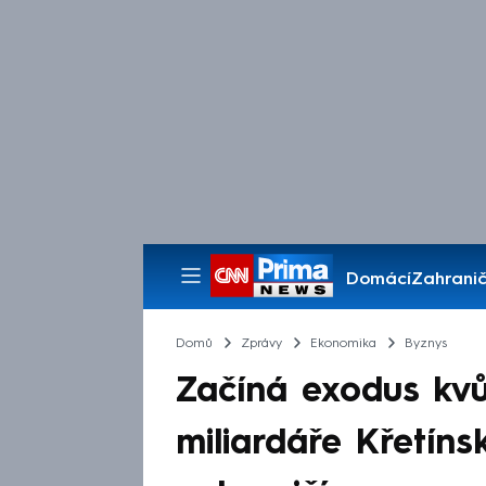
Domácí
Zahranič
Pořady
Domů
Zprávy
Ekonomika
Byznys
Začíná exodus kvůl
miliardáře Křetín