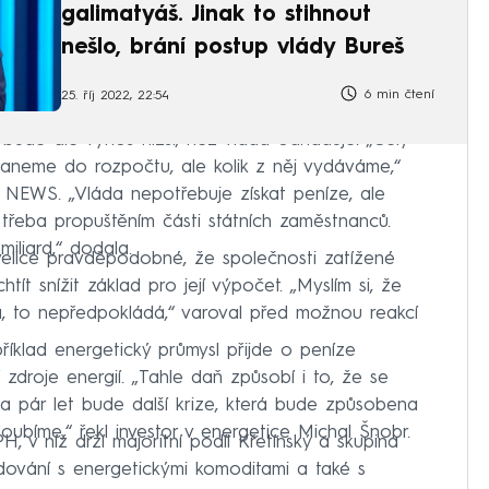
galimatyáš. Jinak to stihnout
nešlo, brání postup vlády Bureš
6 min čtení
25. říj 2022, 22:54
ude ale výnos nižší, než vláda odhaduje. „Celý
taneme do rozpočtu, ale kolik z něj vydáváme,“
 NEWS. „Vláda nepotřebuje získat peníze, ale
t třeba propuštěním části státních zaměstnanců.
iliard,“ dodala.
elice pravděpodobné, že společnosti zatížené
ít snížit základ pro její výpočet. „Myslím si, že
á, to nepředpokládá,“ varoval před možnou reakcí
říklad energetický průmysl přijde o peníze
zdroje energií. „Tahle daň způsobí i to, že se
a pár let bude další krize, která bude způsobena
oubíme,“ řekl investor v energetice Michal Šnobr.
, v níž drží majoritní podíl Křetínský a skupina
ování s energetickými komoditami a také s