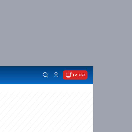
TV živě