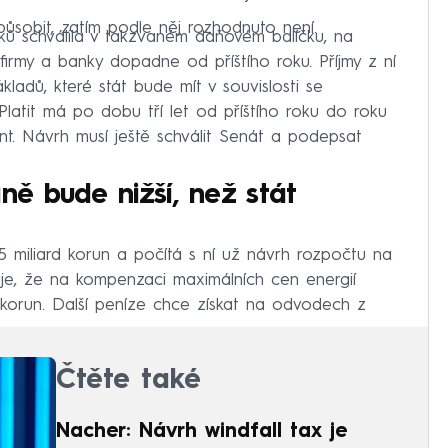
ůsobit, zatím podle něj rozhodnuto není.
 schválila v takzvaném daňovém balíčku, na
 firmy a banky dopadne od příštího roku. Příjmy z ní
kladů, které stát bude mít v souvislosti se
Platit má po dobu tří let od příštího roku do roku
nt. Návrh musí ještě schválit Senát a podepsat
ě bude nižší, než stát
5 miliard korun a počítá s ní už návrh rozpočtu na
aduje, že na kompenzaci maximálních cen energií
korun. Další peníze chce získat na odvodech z
Čtěte také
Nacher: Návrh windfall tax je