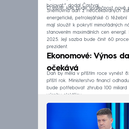
bojovat,“ dodal Častvaj.
O místě, kde bude společnost nově p
Sněmovna daň z neočekávaných zisků
energetické, petrolejářské či těžební
mají sloužit k pokrytí mimořádných ná
stanovením maximálních cen energií. 
2025. Její sazba bude činit 60 proce
prezident.
Ekonomové: Výnos dan
očekává
Daň by měla v příštím roce vynést 8
příští rok. Ministerstvo financí odh
bude potřebovat zhruba 100 miliard 
výroby elektřiny.