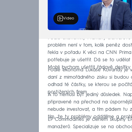
Video
Podle ekonomky Markéty Šichtařové b
problém není v tom, kolik peněz dos
řekla v pořadu K věci na CNN Prima
potřebuje je ušetřit. Dá se to uděla
Mohli bychom ušetřit řádově desítky m
Podle ekonoma Lukáše Kovandy je v
daní z mimořádného zisku si budou cht
odhad té částky, se kterou se počít
postižených firem.
A to nemusí být jediný důsledek. Nap
připravené na přechod na úspornější 
nebude investovat, a tím pádem tu z
tím, že ty problémy oddálíme a prohl
EP Commodities je členem skupiny EPH
manažerů. Specializuje se na obchod