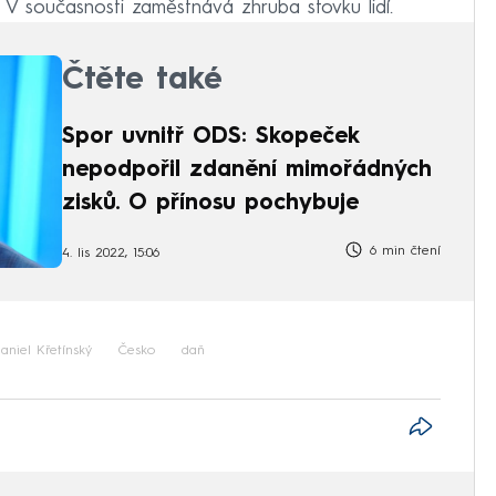
. V současnosti zaměstnává zhruba stovku lidí.
Čtěte také
Spor uvnitř ODS: Skopeček
nepodpořil zdanění mimořádných
zisků. O přínosu pochybuje
6 min čtení
4. lis 2022, 15:06
aniel Křetínský
Česko
daň