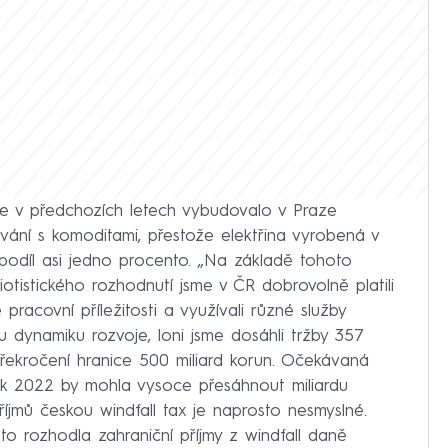
e v předchozích letech vybudovalo v Praze
ní s komoditami, přestože elektřina vyrobená v
díl asi jedno procento. „Na základě tohoto
otistického rozhodnutí jsme v ČR dobrovolně platili
pracovní příležitosti a využívali různé služby
u dynamiku rozvoje, loni jsme dosáhli tržby 357
překročení hranice 500 miliard korun. Očekávaná
ok 2022 by mohla vysoce přesáhnout miliardu
říjmů českou windfall tax je naprosto nesmyslné.
sto rozhodla zahraniční příjmy z windfall daně