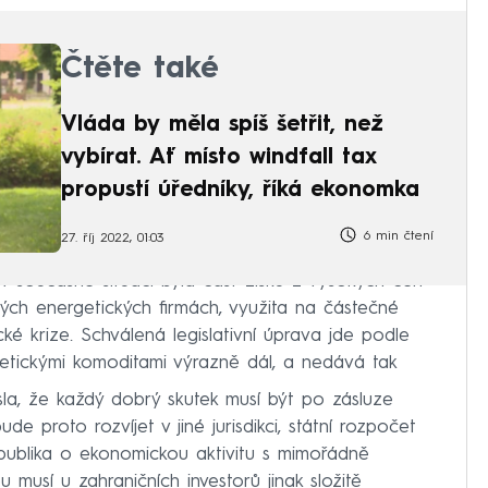
Čtěte také
Vláda by měla spíš šetřit, než
vybírat. Ať místo windfall tax
propustí úředníky, říká ekonomka
6 min čtení
27. říj 2022, 01:03
y v současné situaci byla část zisků z vysokých cen
kých energetických firmách, využita na částečné
ké krize. Schválená legislativní úprava jde podle
etickými komoditami výrazně dál, a nedává tak
la, že každý dobrý skutek musí být po zásluze
e proto rozvíjet v jiné jurisdikci, státní rozpočet
epublika o ekonomickou aktivitu s mimořádně
musí u zahraničních investorů jinak složitě