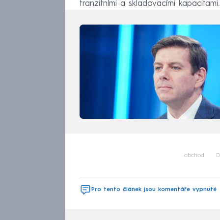
tranzitními a skladovacími kapacitami
obchod
D
Pro tento článek jsou komentáře vypnuté