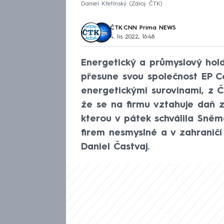
Daniel Křetínský
Zdroj: ČTK
ČTK
,
CNN Prima NEWS
4. lis 2022, 16:48
Energetický a průmyslový hold
přesune svou společnost EP 
energetickými surovinami, z Č
že se na firmu vztahuje daň z
kterou v pátek schválila Sněm
firem nesmyslné a v zahraničí
Daniel Častvaj.