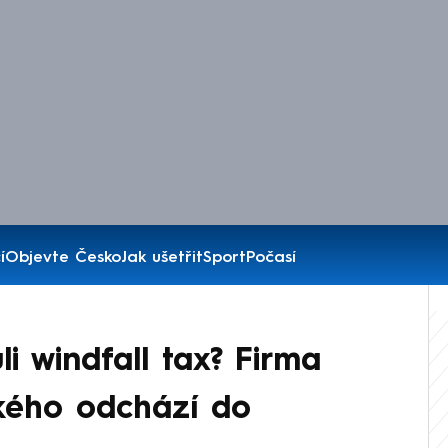
í
Objevte Česko
Jak ušetřit
Sport
Počasí
i windfall tax? Firma
ského odchází do