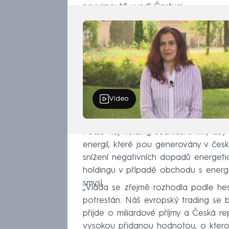
nevyjmout,“ uvedl Častvaj.
Video
Podle něj holding souhlasí s tím, ab
energií, které jsou generovány v čes
snížení negativních dopadů energetic
holdingu v případě obchodu s energ
smysl.
„Vláda se zřejmě rozhodla podle hes
potrestán. Náš evropský trading se bud
přijde o miliardové příjmy a Česká r
vysokou přidanou hodnotou, o kterou 