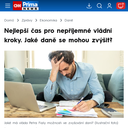
Domů
Zprávy
Ekonomika
Daně
Nejlepší čas pro nepříjemné vládní
kroky. Jaké daně se mohou zvýšit?
Jaké má vláda Petra Fialy možnosti ve zvyšování daní? (Ilustrační foto)