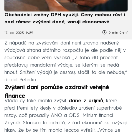
Obchodníci změny DPH využijí. Ceny mohou růst i
nad rámec zvýšení daně, varují ekonomové
6 min čtení
17. led 2023, 14:39
Z nápadů na zvyšování daní není zrovna nadšený,
výdajová strana státního rozpočtu je ale podle něj v
současné době velmi vysoká. „Z toho 80 procent
představují mandatorní výdaje, se kterými se nedá
hnout. Snížení výdajů je cestou, stačit to ale nebude,“
dodal Peterka.
Zvýšení daní pomůže ozdravit veřejné
finance
Vláda by také mohla zvýšit
daně z příjmů
, které
před třemi lety klesly v důsledku zrušení superhrubé
mzdy, což prosadily ANO a ODS. Ministr financí
Zbyněk Stanjura to odmítá, z řad ekonomů se ozývají
hlasy, že by se tím mohlo leccos vyřešit. „Výnos ze