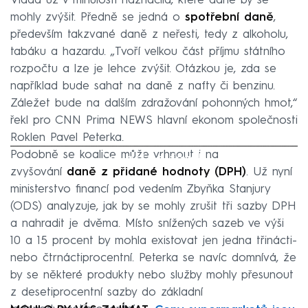
Vláda už v minulosti naznačila, které daně by se
mohly zvýšit. Předně se jedná o
spotřební daně
,
především takzvané daně z neřesti, tedy z alkoholu,
tabáku a hazardu. „Tvoří velkou část příjmu státního
rozpočtu a lze je lehce zvýšit. Otázkou je, zda se
například bude sahat na daně z nafty či benzinu.
Záležet bude na dalším zdražování pohonných hmot,“
řekl pro CNN Prima NEWS hlavní ekonom společnosti
Roklen Pavel Peterka.
Podobně se koalice může vrhnout i na
Failed to fetch
zvyšování
daně z přidané hodnoty (DPH)
. Už nyní
ministerstvo financí pod vedením Zbyňka Stanjury
(ODS) analyzuje, jak by se mohly zrušit tři sazby DPH
a nahradit je dvěma. Místo snížených sazeb ve výši
10 a 15 procent by mohla existovat jen jedna třinácti-
nebo čtrnáctiprocentní. Peterka se navíc domnívá, že
by se některé produkty nebo služby mohly přesunout
z desetiprocentní sazby do základní