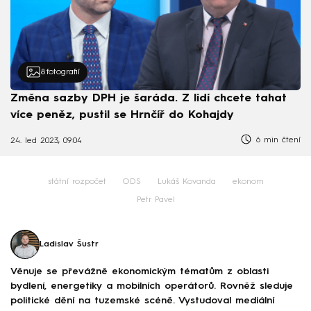
8
fotografií
Změna sazby DPH je šaráda. Z lidí chcete tahat
více peněz, pustil se Hrnčíř do Kohajdy
6 min čtení
24. led 2023, 09:04
státní rozpočet
ODS
Lukáš Kovanda
ekonom
Petr Pavel
Ladislav Šustr
Věnuje se převážně ekonomickým tématům z oblasti
bydlení, energetiky a mobilních operátorů. Rovněž sleduje
politické dění na tuzemské scéně. Vystudoval mediální