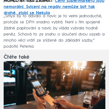
jedenadvacetiprocentní.
MOHLO BY VÁS ZAJÍMAT:
Ceny supermarketů jsou
nemorální. Svícení na regály nemůže být tak
drahé, zlobí se Nekula
„Smysl by to dávalo a navíc je to velmi jednoduché,
protože se DPH snadno vybírá. Není s tím spojené
žádné papírování a navíc by vláda vybrala hodně
peněz. Schová to za snahu o sloučení dvou sazeb a
mnoho věcí vrátí ze snížené do základní sazby,“
podotkl Peterka.
Čtěte také