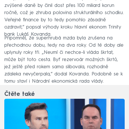
zvýšené daně by činil dost přes 100 miliard korun
ročně, což je zhruba polovina strukturálního schodku.
Veřejné finance by to tedy pomohlo zásadně
ozdravit,“ popsal výhody kroku hlavní ekonom Trinity
bank Lukáš Kovanda.
Připomněl, že superhrubá mzda byla zrušena na
přechodnou dobu, tedy na dva roky. Od té doby ale
uplynuly roky tři. „Neumí či nechce-li vláda škrtat,
může být toto cesta. Byť rezervoár možných škrtů,
jež ještě před rokem sama slibovala, rozhodně
zdaleka nevyčerpala,“ dodal Kovanda. Podobně se k
tomu staví i Národní ekonomická rada vlády.
Čtěte také