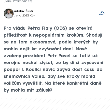
Zdroj: Profimedia.cz
Ladislav Šustr
4. úno 2023, 06:41
Pro vládu Petra Fialy (ODS) se otevírá
příležitost k nepopulárním krokům. Shodují
se na tom ekonomové, podle kterých by
mohlo dojít ke zvyšování daní. Nově
zvolený prezident Petr Pavel se totiž už
veřejně nechal slyšet, že by dílčí zvyšování
podpořil. Koalici navíc zbývá dost času do
sněmovních voleb, aby své kroky mohla
voličům vysvětlit. Na které konkrétní daně
by mohla mít zálusk?