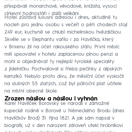
přespávali monarchové, vévodové, knížata, vysocí
církevní hodnostáři i další velikáni.
Hotel zůstává luxusní adresou i dnes, aktuálně tu
nocleh pro jednu osobu s večeří o pěti chodech stojí
249 eur, kuchyně se chlubí michelinskou hvězdičkou.
Skvěle se v Elephantu vařilo i za Havlíčka, který
v Brixenu žil na účet rakouského státu. První měsíc
měl spisovatel v hotelu zaplacenou plnou penzi a
mohl si objednávat ty nejlepší tyrolské speciality
z jídelníčku. Pochvaloval si třeba pečínky z alpských
kamzíků. Nebylo proto divu, že měsíční účet vyskočil
na slušných 55 zlatých, což byl půlroční plat učitele
na místní obecné škole.
Zrozen násilou a násilou i vyhnán
Karel Havlíček Borovský se narodil v zámožné
kupecké rodině v Borové u Německého Brodu (dnes
Havlíčkův Brod) 31. října 1821. A jak sám napsal v
biografii, už v den narození zároveň utekl hrobníkovi