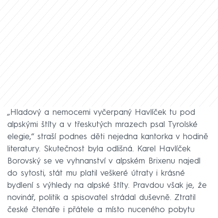
„Hladový a nemocemi vyčerpaný Havlíček tu pod
alpskými štíty a v třeskutých mrazech psal Tyrolské
elegie,“ straší podnes děti nejedna kantorka v hodině
literatury. Skutečnost byla odlišná. Karel Havlíček
Borovský se ve vyhnanství v alpském Brixenu najedl
do sytosti, stát mu platil veškeré útraty i krásné
bydlení s výhledy na alpské štíty. Pravdou však je, že
novinář, politik a spisovatel strádal duševně. Ztratil
české čtenáře i přátele a místo nuceného pobytu