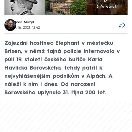
5 fotografií
Ivan Motýl
1. lis 2021, 12:42
Zájezdní hostinec Elephant v městečku
Brixen, v němž tajná policie internovala v
půli 19. století českého buřiče Karla
Havlíčka Borovského, tehdy patřil k
nejvyhlášenějším podnikům v Alpách. A
náleží k nim i dnes. Od narození
Borovského uplynulo 31. října 200 let.