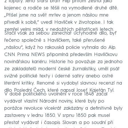
z lopaty. Jeho starší bratr Filip přitom zesnul jako
kojenec a rodiče se těšili na vymodlené druhé dítě.
„Přišel jsme na svět mrtev a jenom násilou mne
přivedli k sobě,“ uvedl Havlíček v životopise. I tak
zemřel velmi mlád, v nedožitých pětatřiceti letech.
Stačil však za sebou zanechat úctyhodné dílo, byť
řečeno společně s Havlíčkem, také přerušené
„násilou“, když ho rakouská policie vyhnala do Alp.
CNN Prima NEWS připomíná především Havlíčkovu
novinářskou kariéru. Historie ho považuje za jednoho
ze zakladatelů moderní české žurnalistiky, uměl psát
svižné politické texty i úderné satiry anebo ostré
literární kritiky. Renomé si vydobyl slavnou recenzí na
dílo Poslední Čech, které napsal Josef Kajetán Tyl.
V době politického uvolnění v roce 1848 začal
vydávat vlastní Národní noviny, které byly po
porážce revoluce vícekrát zakázány a definitivně byly
zastaveny v lednu 1850. V srpnu 1850 pak musel
přestat vydávat i časopis Slovan a po soudní při