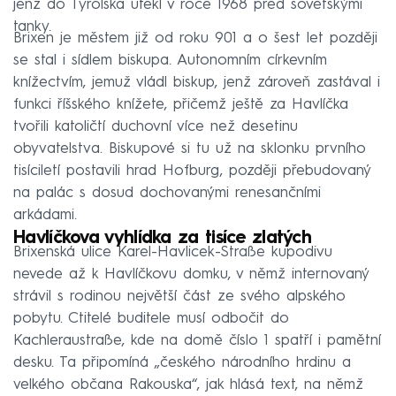
jenž do Tyrolska utekl v roce 1968 před sovětskými
tanky.
Brixen je městem již od roku 901 a o šest let později
se stal i sídlem biskupa. Autonomním církevním
knížectvím, jemuž vládl biskup, jenž zároveň zastával i
funkci říšského knížete, přičemž ještě za Havlíčka
tvořili katoličtí duchovní více než desetinu
obyvatelstva. Biskupové si tu už na sklonku prvního
tisíciletí postavili hrad Hofburg, později přebudovaný
na palác s dosud dochovanými renesančními
arkádami.
Havlíčkova vyhlídka za tisíce zlatých
Brixenská ulice Karel-Havlicek-Straße kupodivu
nevede až k Havlíčkovu domku, v němž internovaný
strávil s rodinou největší část ze svého alpského
pobytu. Ctitelé buditele musí odbočit do
Kachleraustraße, kde na domě číslo 1 spatří i pamětní
desku. Ta připomíná „českého národního hrdinu a
velkého občana Rakouska“, jak hlásá text, na němž