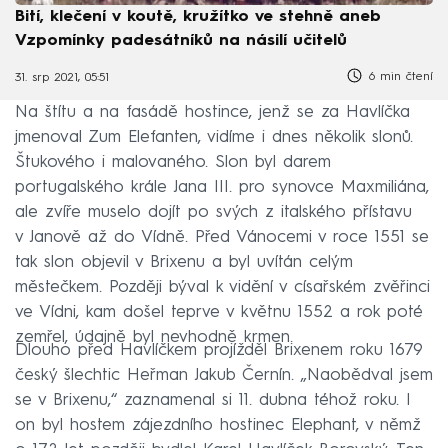
Bití, klečení v koutě, kružítko ve stehně aneb
Vzpomínky padesátníků na násilí učitelů
6 min čtení
31. srp 2021, 05:51
Na štítu a na fasádě hostince, jenž se za Havlíčka
jmenoval Zum Elefanten, vidíme i dnes několik slonů.
Štukového i malovaného. Slon byl darem
portugalského krále Jana III. pro synovce Maxmiliána,
ale zvíře muselo dojít po svých z italského přístavu
v Janově až do Vídně. Před Vánocemi v roce 1551 se
tak slon objevil v Brixenu a byl uvítán celým
městečkem. Později býval k vidění v císařském zvěřinci
ve Vídni, kam došel teprve v květnu 1552 a rok poté
zemřel, údajně byl nevhodně krmen.
Dlouho před Havlíčkem projížděl Brixenem roku 1679
český šlechtic Heřman Jakub Černín. „Naobědval jsem
se v Brixenu,“ zaznamenal si 11. dubna téhož roku. I
on byl hostem zájezdního hostinec Elephant, v němž