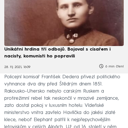
Unikátní hrdina tří odbojů. Bojoval s císařem i
nacisty, komunisti ho popravili
6 min čtení
28. říj 2021, 16:09
Policejní komisař František Dedera přivezl politického
vyhnance dva dny před Štědrým dnem 1851.
Rakousko-Uhersko nebylo carským Ruskem a
protirežimní rebel tak neskončil v mrazivé zemljance,
zato dostal pokoj v luxusním hotelu. Vídeňské
ministerstvo vnitra zavřelo Havlíčka do jakési zlaté
klece, neboť Elephant patřil k nejpřepychovějším
letoviskům v celých Alpách. Už od 16. století v něm