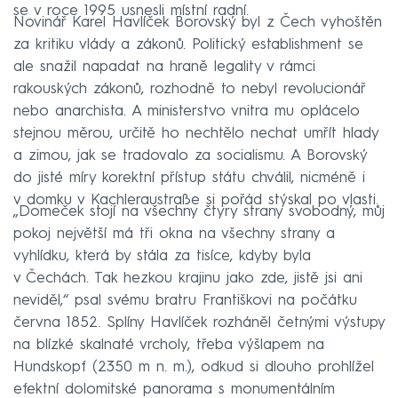
se v roce 1995 usnesli místní radní.
Novinář Karel Havlíček Borovský byl z Čech vyhoštěn
za kritiku vlády a zákonů. Politický establishment se
ale snažil napadat na hraně legality v rámci
rakouských zákonů, rozhodně to nebyl revolucionář
nebo anarchista. A ministerstvo vnitra mu oplácelo
stejnou měrou, určitě ho nechtělo nechat umřít hlady
a zimou, jak se tradovalo za socialismu. A Borovský
do jisté míry korektní přístup státu chválil, nicméně i
v domku v Kachleraustraße si pořád stýskal po vlasti.
„Domeček stojí na všechny čtyry strany svobodný, můj
pokoj největší má tři okna na všechny strany a
vyhlídku, která by stála za tisíce, kdyby byla
v Čechách. Tak hezkou krajinu jako zde, jistě jsi ani
neviděl,“ psal svému bratru Františkovi na počátku
června 1852. Splíny Havlíček rozháněl četnými výstupy
na blízké skalnaté vrcholy, třeba výšlapem na
Hundskopf (2350 m n. m.), odkud si dlouho prohlížel
efektní dolomitské panorama s monumentálním