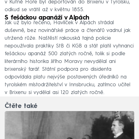
v Kutné Hoře byl deportován do Brixenu v Tyrolsku,
odkud se vrátil až v květnu 1855.
S fešáckou apanáží v Alpách
Jak už bylo řečeno, Havlíček v Alpách strádal
duševně, bez novinářské práce a čtenářů vadnul jak
utržená růže. Naštěstí rakouská tajná policie
nepoužívala praktiky StB či KGB a stát platil vyhnanci
fešáckou apanáž 500 zlatých ročně, tolik si podle
literárního historika Jiřího Moravy nevydělal ani
brixenský farář. Státní podpora pro disidenta
odpovídala platu nejvýše postavených úředníků na
tyrolském místodržitelství v Innsbrucku, zatímco učitel
v Brixenu si vydělal asi 120 zlatých ročně.
Čtěte také