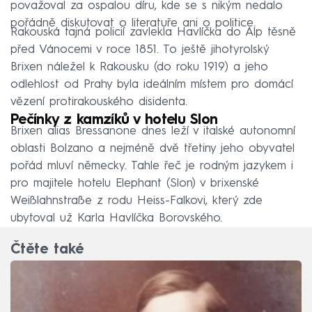
považoval za ospalou díru, kde se s nikým nedalo
pořádně diskutovat o literatuře ani o politice.
Rakouská tajná policií zavlekla Havlíčka do Alp těsně
před Vánocemi v roce 1851. To ještě jihotyrolský
Brixen náležel k Rakousku (do roku 1919) a jeho
odlehlost od Prahy byla ideálním místem pro domácí
vězení protirakouského disidenta.
Pečínky z kamzíků v hotelu Slon
Brixen alias Bressanone dnes leží v italské autonomní
oblasti Bolzano a nejméně dvě třetiny jeho obyvatel
pořád mluví německy. Tahle řeč je rodným jazykem i
pro majitele hotelu Elephant (Slon) v brixenské
Weißlahnstraße z rodu Heiss-Falkovi, který zde
ubytoval už Karla Havlíčka Borovského.
Čtěte také