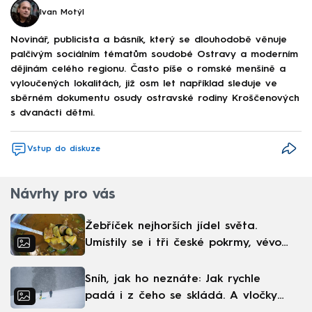
Ivan Motýl
Novinář, publicista a básník, který se dlouhodobě věnuje
palčivým sociálním tématům soudobé Ostravy a moderním
dějinám celého regionu. Často píše o romské menšině a
vyloučených lokalitách, již osm let například sleduje ve
sběrném dokumentu osudy ostravské rodiny Kroščenových
s dvanácti dětmi.
Vstup do diskuze
Návrhy pro vás
Žebříček nejhorších jídel světa.
Umístily se i tři české pokrmy, vévodí
skandinávská kuchyně
Sníh, jak ho neznáte: Jak rychle
padá i z čeho se skládá. A vločky