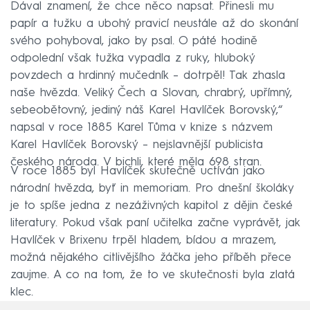
Dával znamení, že chce něco napsat. Přinesli mu
papír a tužku a ubohý pravicí neustále až do skonání
svého pohyboval, jako by psal. O páté hodině
odpolední však tužka vypadla z ruky, hluboký
povzdech a hrdinný mučedník – dotrpěl! Tak zhasla
naše hvězda. Veliký Čech a Slovan, chrabrý, upřímný,
sebeobětovný, jediný náš Karel Havlíček Borovský,“
napsal v roce 1885 Karel Tůma v knize s názvem
Karel Havlíček Borovský – nejslavnější publicista
českého národa. V bichli, které měla 698 stran.
V roce 1885 byl Havlíček skutečně uctíván jako
národní hvězda, byť in memoriam. Pro dnešní školáky
je to spíše jedna z nezáživných kapitol z dějin české
literatury. Pokud však paní učitelka začne vyprávět, jak
Havlíček v Brixenu trpěl hladem, bídou a mrazem,
možná nějakého citlivějšího žáčka jeho příběh přece
zaujme. A co na tom, že to ve skutečnosti byla zlatá
klec.