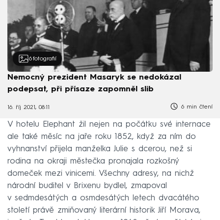
6
fotografií
Nemocný prezident Masaryk se nedokázal
podepsat, při přísaze zapomněl slib
6 min čtení
16. říj 2021, 08:11
V hotelu Elephant žil nejen na počátku své internace
ale také měsíc na jaře roku 1852, když za ním do
vyhnanství přijela manželka Julie s dcerou, než si
rodina na okraji městečka pronajala rozkošný
domeček mezi vinicemi. Všechny adresy, na nichž
národní buditel v Brixenu bydlel, zmapoval
v sedmdesátých a osmdesátých letech dvacátého
století právě zmiňovaný literární historik Jiří Morava,