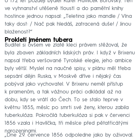
o 172 let později bydlel Karel Havlíček Borovský. Ten
ve vyhnanství utěšeně tloustl a do pamětní knihy
hostince jednou napsal: „Teletina jako mandle / Vína
taky dost: / Nač pak hledáš, zatracená duše! / Jinou
blaženost?“
Prokletí jménem tubera
Buditel si ovšem ve zlaté kleci právem stěžoval, že
byla zbaven základních lidských práv. I když v Brixenu
napsal třeba veršované Tyrolské elegie, jeho ambice
byly větší. Myslel na naučné spisy, v plánu měl třeba
sepsání dějin Ruska, v Moskvě dříve i nějaký čas
pobýval jako vychovatel. V Brixenu neměl přístup
k pramenům, a tak vážnou práci odkládal až na
dobu, kdy se vrátí do Čech. To se stalo teprve v
květnu 1855, měsíc po smrti své ženy, kterou zabila
tuberkulóza. Pokročilá tuberkulóza si pak v červenci
1856 vzala i Havlíčka, tři měsíce před pětatřicátými
narozeninami.
„Dne 29. července 1856 odpoledne jako by oživoval.