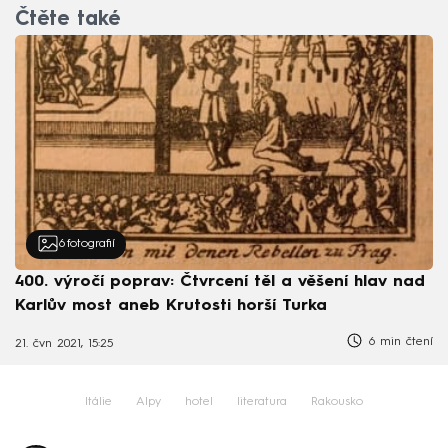
Čtěte také
6
fotografií
400. výročí poprav: Čtvrcení těl a věšení hlav nad
Karlův most aneb Krutosti horší Turka
6 min čtení
21. čvn 2021, 15:25
Itálie
Alpy
hotel
literatura
Rakousko