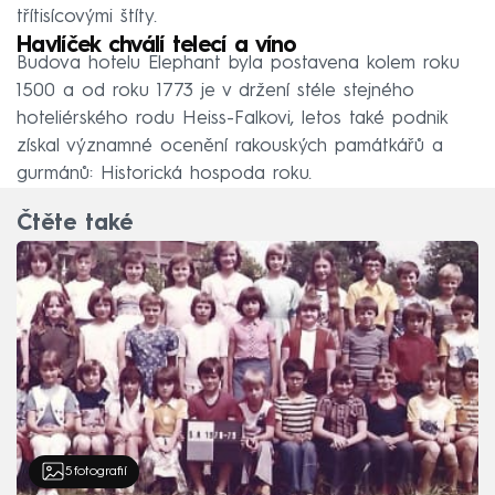
třítisícovými štíty.
Havlíček chválí telecí a víno
Budova hotelu Elephant byla postavena kolem roku
1500 a od roku 1773 je v držení stéle stejného
hoteliérského rodu Heiss-Falkovi, letos také podnik
získal významné ocenění rakouských památkářů a
gurmánů: Historická hospoda roku.
Čtěte také
5
fotografií