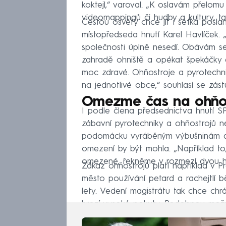
koktejl,“ varoval. „K oslavám přelom
videomappingů či hudby a kultury, tak
Cestou osvěty chce jít i šéfka posla
místopředseda hnutí Karel Havlíček.
společnosti úplně nesedí. Obávám se
zahradě ohniště a opékat špekáčky a
moc zdravé. Ohňostroje a pyrotechn
na jednotlivé obce,“ souhlasí se zást
Omezme čas na ohňos
I podle člena předsednictva hnutí 
zábavní pyrotechniky a ohňostrojů n
podomácku vyráběným výbušninám a z
omezení by být mohla. „Například to,
omezené, řekněme v rozmezí dvou ho
Zákaz ohňostrojů platí například v Pr
město používání petard a rachejtlí
lety. Vedení magistrátu tak chce chrá
hrozí vysoké pokuty. Podobnou možno