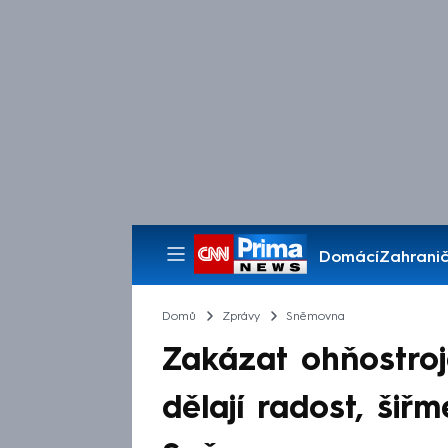
Domácí
Zahranič
Pořady
Domů
Zprávy
Sněmovna
Zakázat ohňostro
dělají radost, šiřm