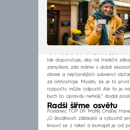
Jeho by prý ani nenapadlo „zbytečně
tak doporučuje, aby na tradiční zába
zamyšlení, zda máme v době ekonomic
dávek a nejrůznějších subvencí obča
za ohňostroje. Myslím, že je to první
rozpočtu může odpustit. Ale to je 
bych to opravdu neřešil,“ dodal posla
Radši šiřme osvětu
Poslanec TOP 09 Matěj Ondřej Havel 
„O škodlivosti záblesků a výbuchů p
linoucí se z raket a bumajzlí je od p