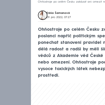
Ohňostroje po celém Česku zakázat ani omezit ne
Dáša Šamanová
29. pro 2022, 07:27
Ohňostroje po celém Česku za
poslanci napříč politickým sp
ponechat stanovení pravidel 
dělá radost a radši by měli ší
vědců z Akademie věd České re
nebo omezení. Ohňostroje pod
vysoce toxických látek nebezp
prostředí.