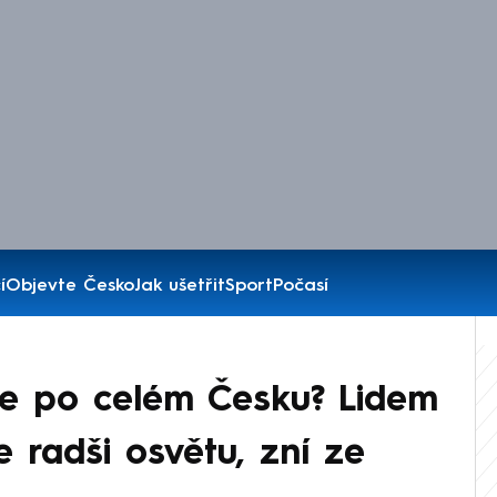
í
Objevte Česko
Jak ušetřit
Sport
Počasí
je po celém Česku? Lidem
e radši osvětu, zní ze