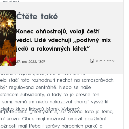
 zakázat.
Čtěte také
Konec ohňostrojů, volají čeští
vědci. Lidé vdechují ‚‚podivný mix
jedů a rakovinných látek‘‘
6 min čtení
27. pro 2022, 13:57
brání. „Nepřemýšleli jsme o tom ani to
ela stačí toto rozhodnutí nechat na samosprávách.
á být regulována centrálně. Nebo se naše
táncem subsidiarity, a tady to je přesně ten
sami, nemá jim nikdo nakazovat shora,“ vysvětlil
kého klubu lidovců Marek Výborný.
ní pětikoalice. „Nemyslím si, že zrovna toto je téma,
tní úrovni. Obce mají možnost omezit používání
ožnosti mají třeba i správy národních parků a