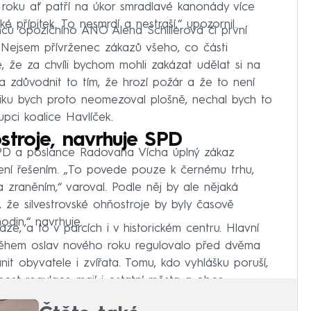
u roku ať patří na úkor smradlavé kanonády více
é přípitek. To nesmrdí a nestraší,“ upozornil.
nců opozičního ANO Alena Schillerová či první
 „Nejsem přívrženec zákazů všeho, co části
, že za chvíli bychom mohli zakázat udělat si na
 zdůvodnit to tím, že hrozí požár a že to není
iku bych proto neomezoval plošně, nechal bych to
upci koalice Havlíček.
troje, navrhuje SPD
SPD a poslance Radovana Vícha úplný zákaz
ení řešením. „To povede pouze k černému trhu,
raněním,“ varoval. Podle něj by ale nějaká
 že silvestrovské ohňostroje by byly časově
din,“ navrhuje.
aze, a to v parcích i v historickém centru. Hlavní
 během oslav nového roku regulovalo před dvěma
nit obyvatele i zvířata. Tomu, kdo vyhlášku poruší,
st regulace mají i ostatní města a obce.