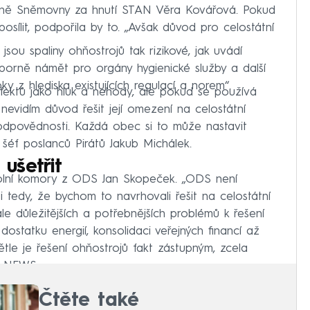
kyně Sněmovny za hnutí STAN Věra Kovářová. Pokud
osílit, podpořila by to. „Avšak důvod pro celostátní
sou spaliny ohňostrojů tak rizikové, jak uvádí
sporně námět pro orgány hygienické služby a další
ky z hlediska existujících regulací a norem“.
fektů jako hluk a nehody, ale pokud se používá
evidím důvod řešit její omezení na celostátní
 odpovědnosti. Každá obec si to může nastavit
 šéf poslanců Pirátů Jakub Michálek.
ušetřit
olní komory z ODS Jan Skopeček. „ODS není
si tedy, že bychom to navrhovali řešit na celostátní
le důležitějších a potřebnějších problémů k řešení
 dostatku energií, konsolidaci veřejných financí až
le je řešení ohňostrojů fakt zástupným, zcela
a NEWS.
Čtěte také