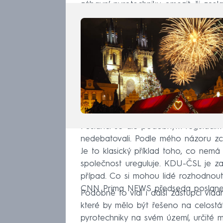
zábavní pyrotechniku omezit či zcela
Poslanci se ale podobným regulacím 
nedebatovali. Podle mého názoru zc
Je to klasický příklad toho, co nem
společnost ureguluje. KDU-ČSL je zas
případ. Co si mohou lidé rozhodnout 
CNN Prima NEWS předseda poslanec
Podobně to vidí i další zástupci vlád
které by mělo být řešeno na celostá
pyrotechniky na svém území, určité m