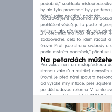
podobně,“ souhlasila místopředsed
by ale tyto pravomoci byly potřeba p
řešení zatím nevidím,“ podotkla.
Kovářová ještě upozornila, že pokud j
prohlášení vědců, je to podle ní „ne
instituce, aby přezkoumaly tyto výrob
„Pyrotechnika má řadu negativních e
zodpovědně, dělá to lidem radost a n
úrovni. Piráti jsou strana svobody a
podle místních podmínek,“ přidal se i
Na petardách můžete 
Pro zákaz není ani místopředseda d
stranou zákazů a restrikcí, nemyslím 
úrovni. Je před námi spousta neskona
od vysoké míry inflace, přes zajištění
po důchodovou reformu. V tomto svět
umělým problémem,“ řekl CNN Prim