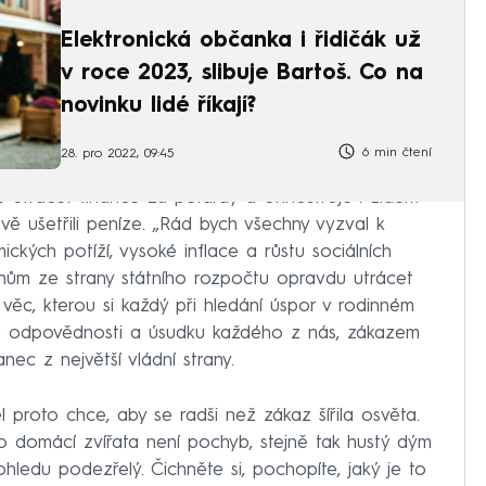
Elektronická občanka i řidičák už
v roce 2023, slibuje Bartoš. Co na
novinku lidé říkají?
6 min čtení
28. pro 2022, 09:45
 utrácet finance za petardy a ohňostroje“. Lidem
vě ušetřili peníze. „Rád bych všechny vyzval k
kých potíží, vysoké inflace a růstu sociálních
nům ze strany státního rozpočtu opravdu utrácet
 věc, kterou si každý při hledání úspor v rodinném
na odpovědnosti a úsudku každého z nás, zákazem
nec z největší vládní strany.
proto chce, aby se radši než zákaz šířila osvěta.
ro domácí zvířata není pochyb, stejně tak hustý dým
ohledu podezřelý. Čichněte si, pochopíte, jaký je to