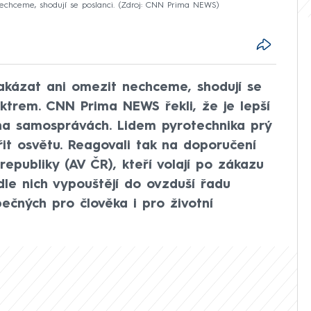
chceme, shodují se poslanci.
Zdroj: CNN Prima NEWS
kázat ani omezit nechceme, shodují se
ektrem. CNN Prima NEWS řekli, že je lepší
na samosprávách. Lidem pyrotechnika prý
řit osvětu. Reagovali tak na doporučení
publiky (AV ČR), kteří volají po zákazu
le nich vypouštějí do ovzduší řadu
ečných pro člověka i pro životní