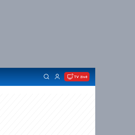
TV živě