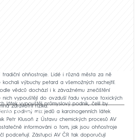
i tradiční ohňostroje. Lidé i různá města za ně
e kochali výbuchy petard a všemožných rachejtlí.
podle vědců dochází i k závažnému znečištění
e nich vypouštějí do ovzduší řadu vysoce toxických
 látek vypouštěl průmyslový podnik, čelil by
mná zdravotní rizika.
iled to fetch
 tento podivný mix jedů a karcinogenních látek
emik Petr Klusoň z Ústavu chemických procesů AV
ostatečně informováni o tom, jak jsou ohňostroje
 podceňují. Zástupci AV ČR tak doporučují