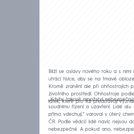
Blíží se oslavy nového roku a s nimi 
utrácí tisíce, aby se na tmavé obloz
Kromě zranění ale při ohňostrojích 
životního prostředí. Ohňostroje podl
„Kdyby takové množství nebezpečných
látek, které pro lidi představují význa
Fa
soudnímu řízení a uzavření. Lidé ale
přímo vdechují,“ varoval v úterý ch
ČR. Podle vědců lidé navíc nejsou d
nebezpečné. A pokud ano, nebezpečí