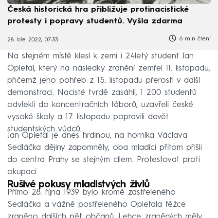
Česká historická hra přibližuje protinacistické
protesty i popravy studentů. Vyšla zdarma
6 min čtení
28. bře 2022, 07:33
Na stejném místě klesl k zemi i 24letý student Jan
Opletal, který na následky zranění zemřel 11. listopadu,
přičemž jeho pohřeb z 15. listopadu přerostl v další
demonstraci. Nacisté tvrdě zasáhli, 1 200 studentů
odvlekli do koncentračních táborů, uzavřeli české
vysoké školy a 17. listopadu popravili devět
studentských vůdců.
Jan Opletal je dnes hrdinou, na horníka Václava
Sedláčka dějiny zapomněly, oba mladíci přitom přišli
do centra Prahy se stejným cílem. Protestovat proti
okupaci.
Rušivé pokusy mladistvých živlů
Přímo 28. října 1939 bylo kromě zastřeleného
Sedláčka a vážně postřeleného Opletala těžce
zraněno dalších pět občanů. Lehce zraněných měly