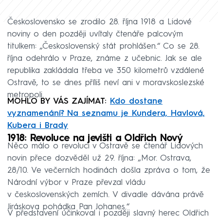
Československo se zrodilo 28. října 1918 a Lidové
noviny o den později uvítaly čtenáře palcovým
titulkem: „Československý stát prohlášen.“ Co se 28.
října odehrálo v Praze, známe z učebnic. Jak se ale
republika zakládala třeba ve 350 kilometrů vzdálené
Ostravě, to se dnes příliš neví ani v moravskoslezské
metropoli.
MOHLO BY VÁS ZAJÍMAT:
Kdo dostane
vyznamenání? Na seznamu je Kundera, Havlová,
Kubera i Brady
1918: Revoluce na jevišti a Oldřich Nový
Něco málo o revoluci v Ostravě se čtenář Lidových
novin přece dozvěděl už 29. října: „Mor. Ostrava,
28/10. Ve večerních hodinách došla zpráva o tom, že
Národní výbor v Praze převzal vládu
v československých zemích. V divadle dávána právě
Jiráskova pohádka Pan Johanes.“
V představení účinkoval i později slavný herec Oldřich