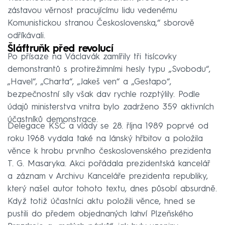
zástavou věrnost pracujícímu lidu vedenému
Komunistickou stranou Československa,“ sborově
odříkávali.
Šláftruňk před revolucí
Po přísaze na Václavák zamířily tři tisícovky
demonstrantů s protirežimními hesly typu „Svobodu“,
„Havel“, „Charta“, „Jakeš ven“ a „Gestapo“,
bezpečnostní síly však dav rychle rozptýlily. Podle
údajů ministerstva vnitra bylo zadrženo 359 aktivních
účastníků demonstrace.
Delegace KSČ a vlády se 28. října 1989 poprvé od
roku 1968 vydala také na lánský hřbitov a položila
věnce k hrobu prvního československého prezidenta
T. G. Masaryka. Akci pořádala prezidentská kancelář
a záznam v Archivu Kanceláře prezidenta republiky,
který našel autor tohoto textu, dnes působí absurdně.
Když totiž účastníci aktu položili věnce, hned se
pustili do předem objednaných lahví Plzeňského