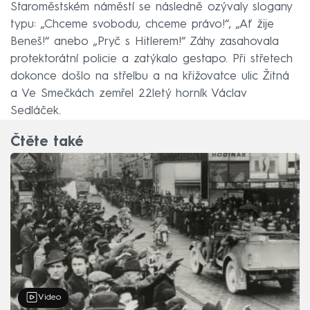
Staroměstském náměstí se následně ozývaly slogany
typu: „Chceme svobodu, chceme právo!“, „Ať žije
Beneš!“ anebo „Pryč s Hitlerem!“ Záhy zasahovala
protektorátní policie a zatýkalo gestapo. Při střetech
dokonce došlo na střelbu a na křižovatce ulic Žitná
a Ve Smečkách zemřel 22letý horník Václav
Sedláček.
Čtěte také
Video