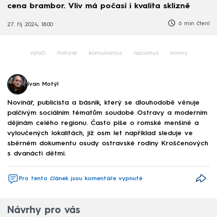
cena brambor. Vliv má počasí i kvalita sklizně
6 min čtení
27. říj 2024, 18:00
výročí
historie
komunismus
nacismus
noviny
Ivan Motýl
Novinář, publicista a básník, který se dlouhodobě věnuje
palčivým sociálním tématům soudobé Ostravy a moderním
dějinám celého regionu. Často píše o romské menšině a
vyloučených lokalitách, již osm let například sleduje ve
sběrném dokumentu osudy ostravské rodiny Kroščenových
s dvanácti dětmi.
Pro tento článek jsou komentáře vypnuté
Návrhy pro vás