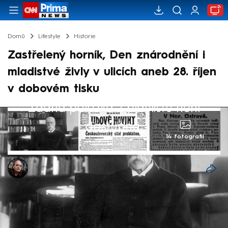
Domů
Lifestyle
Historie
Zastřelený horník, Den znárodnění i
mladistvé živly v ulicích aneb 28. říjen
v dobovém tisku
Žádná položka z playlistu není
dostupná.
14 fotografií
Ivan Motýl
28. říj 2024, 13:52
Protektorátní policie a gestapo zatkly při
pražské demonstraci z 28. října 1939 zhruba