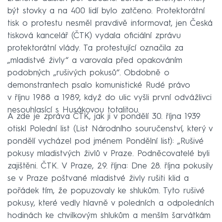
být stovky a na 400 lidí bylo zatčeno. Protektorátní
tisk o protestu nesměl pravdivě informovat, jen Česká
tisková kancelář (ČTK) vydala oficiální zprávu
protektorátní vlády. Ta protestující označila za
„mladistvé živly“ a varovala před opakováním
podobných „rušivých pokusů“. Obdobně o
demonstrantech psalo komunistické Rudé právo
v říjnu 1988 a 1989, když do ulic vyšli první odvážlivci
nesouhlasící s Husákovou totalitou.
A zde je zpráva ČTK, jak ji v pondělí 30. října 1939
otiskl Polední list (List Národního souručenství, který v
pondělí vycházel pod jménem Pondělní list): „Rušivé
pokusy mladistvých živlů v Praze. Podněcovatelé byli
zajištěni. ČTK. V Praze, 29. října: Dne 28. října pokusily
se v Praze poštvané mladistvé živly rušiti klid a
pořádek tím, že popuzovaly ke shlukům. Tyto rušivé
pokusy, které vedly hlavně v poledních a odpoledních
hodinách ke chvilkovým shlukům a menším šarvátkám