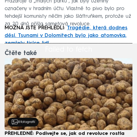
Prazdroje a „malých párků“, jak byly uzeniny
označeny v hradním účtu. Vlastně to pivo bylo pro
tehdejší komunisty něčím jako šláftruňkem, protože už
za 20 dnů přišla sametová revoluce.
MOŽNÁ JSTE PŘEHLÉDLI:
Tragédie, která dodnes
děsí. Tsunami v Dolomitech bylo jako atomovka,
zemřely tisíce lidí
Failed to fetch
Čtěte také
8
fotografií
PŘEHLEDNĚ: Podívejte se, jak od revoluce rostla