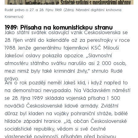
Rudé právo o 27. a 28. říjnu 1969.
Zdroj: Národní digitální knihovna
Kramerius
1989: Přísaha na komunistickou stranu
Jako státní svátek oslavující vznik Československa se
28. říjen vrátil do kalendáře až za perestrojky v roce
1988. Jenže generálnímu tajemníkovi KSČ Milouši
Jakešovi oslavy pokazila opozice. „Slavnostní
atmosféru státního svátku narušilo asi 2 000 osob,
mezi nimiž byly také kriminální živly,“ shrnulo Rudé
právo.
Ani o rok později neměl Jakeš klid, i když napřed to
na demonstraci nevypadalo. Na Václavském náměstí
se 28. října 1989 skládala vojenská přísaha 1 500
nováčků Československé lidové armády. Zvláštní
důraz byl kladen na vojáky pohraniční stráže, bdělé
hlídače západní hranice. „Já, občan Československé
socialistické republiky, vědom si své čestné
vlastenecké povinnosti, přísahám před bojovou