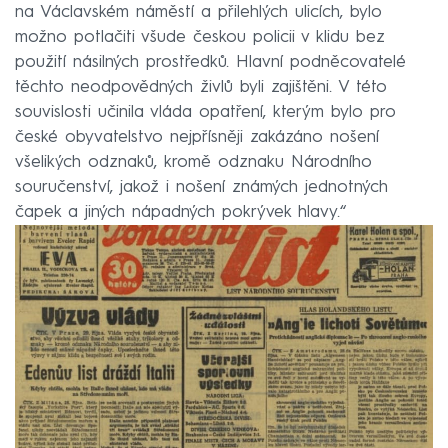
na Václavském náměstí a přilehlých ulicích, bylo
možno potlačiti všude českou policii v klidu bez
použití násilných prostředků. Hlavní podněcovatelé
těchto neodpovědných živlů byli zajištěni. V této
souvislosti učinila vláda opatření, kterým bylo pro
české obyvatelstvo nejpřísněji zakázáno nošení
všelikých odznaků, kromě odznaku Národního
souručenství, jakož i nošení známých jednotných
čapek a jiných nápadných pokrývek hlavy.“