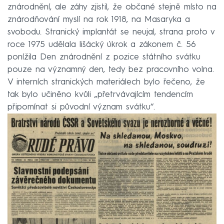
znárodnění, ale záhy zjistil, že občané stejně místo na
znárodňování myslí na rok 1918, na Masaryka a
svobodu. Stranický implantát se neujal, strana proto v
roce 1975 udělala lišácký úkrok a zákonem č. 56
ponížila Den znárodnění z pozice státního svátku
pouze na významný den, tedy bez pracovního volna.
V interních stranických materiálech bylo řečeno, že
tak bylo učiněno kvůli „přetrvávajícím tendencím
připomínat si původní význam svátku“.