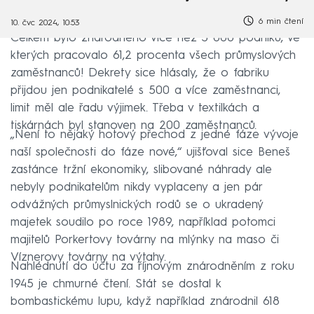
6 min čtení
10. čvc 2024, 10:53
Celkem bylo znárodněno více než 3 000 podniků, ve
kterých pracovalo 61,2 procenta všech průmyslových
zaměstnanců! Dekrety sice hlásaly, že o fabriku
přijdou jen podnikatelé s 500 a více zaměstnanci,
limit měl ale řadu výjimek. Třeba v textilkách a
tiskárnách byl stanoven na 200 zaměstnanců.
„Není to nějaký hotový přechod z jedné fáze vývoje
naší společnosti do fáze nové,“ ujišťoval sice Beneš
zastánce tržní ekonomiky, slibované náhrady ale
nebyly podnikatelům nikdy vyplaceny a jen pár
odvážných průmyslnických rodů se o ukradený
majetek soudilo po roce 1989, například potomci
majitelů Porkertovy továrny na mlýnky na maso či
Víznerovy továrny na výtahy.
Nahlédnutí do účtu za říjnovým znárodněním z roku
1945 je chmurné čtení. Stát se dostal k
bombastickému lupu, když například znárodnil 618