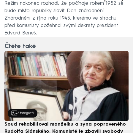
Režim nakonec rozhodl, že počínaje rokem 1952 se
bude místo republiky slavit Den znárodnění.
Znárodnění z října roku 1945, kterému ve strachu
před komunisty požehnal svými dekrety prezident
Edvard Beneš.
Čtěte také
5
fotografií
Soud rehabilitoval manželku a syna popraveného
Rudolfa Slánského. Komunisté je zbavili svobody