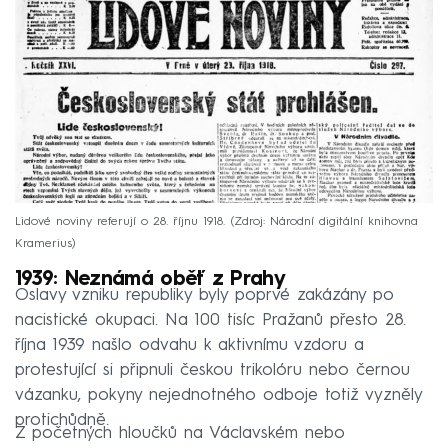
Lidové noviny referují o 28. říjnu 1918.
Zdroj: Národní digitální knihovna
Kramerius
1939: Neznámá oběť z Prahy
Oslavy vzniku republiky byly poprvé zakázány po
nacistické okupaci. Na 100 tisíc Pražanů přesto 28.
října 1939 našlo odvahu k aktivnímu vzdoru a
protestující si připnuli českou trikolóru nebo černou
vázanku, pokyny nejednotného odboje totiž vyzněly
protichůdně.
Z početných hloučků na Václavském nebo