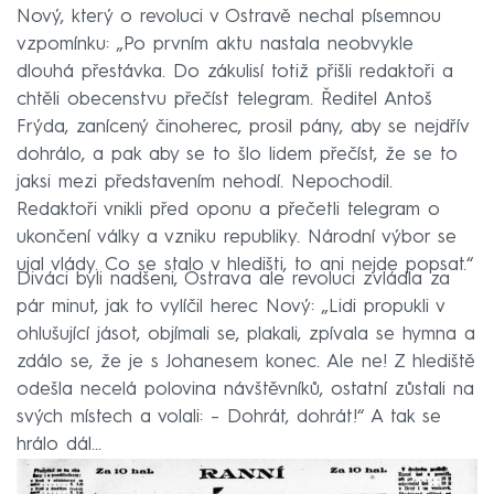
Nový, který o revoluci v Ostravě nechal písemnou
vzpomínku: „Po prvním aktu nastala neobvykle
dlouhá přestávka. Do zákulisí totiž přišli redaktoři a
chtěli obecenstvu přečíst telegram. Ředitel Antoš
Frýda, zanícený činoherec, prosil pány, aby se nejdřív
dohrálo, a pak aby se to šlo lidem přečíst, že se to
jaksi mezi představením nehodí. Nepochodil.
Redaktoři vnikli před oponu a přečetli telegram o
ukončení války a vzniku republiky. Národní výbor se
ujal vlády. Co se stalo v hledišti, to ani nejde popsat.“
Diváci byli nadšeni, Ostrava ale revoluci zvládla za
pár minut, jak to vylíčil herec Nový: „Lidi propukli v
ohlušující jásot, objímali se, plakali, zpívala se hymna a
zdálo se, že je s Johanesem konec. Ale ne! Z hlediště
odešla necelá polovina návštěvníků, ostatní zůstali na
svých místech a volali: – Dohrát, dohrát!“ A tak se
hrálo dál...