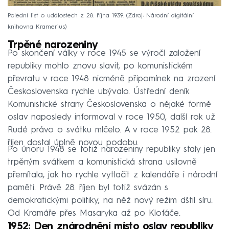
Polední list o událostech z 28. října 1939.
Zdroj: Národní digitální
knihovna Kramerius
Trpěné narozeniny
Po skončení války v roce 1945 se výročí založení
republiky mohlo znovu slavit, po komunistickém
převratu v roce 1948 nicméně připomínek na zrození
Československa rychle ubývalo. Ústřední deník
Komunistické strany Československa o nějaké formě
oslav naposledy informoval v roce 1950, další rok už
Rudé právo o svátku mlčelo. A v roce 1952 pak 28.
říjen dostal úplně novou podobu.
Po únoru 1948 se totiž narozeniny republiky staly jen
trpěným svátkem a komunistická strana usilovně
přemítala, jak ho rychle vytlačit z kalendáře i národní
paměti. Právě 28. říjen byl totiž svázán s
demokratickými politiky, na něž nový režim dštil síru.
Od Kramáře přes Masaryka až po Klofáče.
1952: Den znárodnění místo oslav republiky