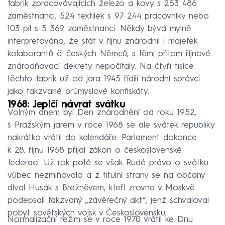
fabrik zpracovávajících železo a kovy s 253 486
zaměstnanci, 524 textilek s 97 244 pracovníky nebo
103 pil s 5 369 zaměstnanci. Někdy bývá mylně
interpretováno, že stát v říjnu znárodnil i majetek
kolaborantů či českých Němců, s těmi přitom říjnové
znárodňovací dekrety nepočítaly. Na čtyři tisíce
těchto fabrik už od jara 1945 řídili národní správci
jako takzvané průmyslové konfiskáty.
1968: Jepičí návrat svátku
Volným dnem byl Den znárodnění od roku 1952,
s Pražským jarem v roce 1968 se ale svátek republiky
nakrátko vrátil do kalendáře. Parlament dokonce
k 28. říjnu 1968 přijal zákon o československé
federaci. Už rok poté se však Rudé právo o svátku
vůbec nezmiňovalo a z titulní strany se na občany
díval Husák s Brežněvem, kteří zrovna v Moskvě
podepsali takzvaný „závěrečný akt“, jenž schvaloval
pobyt sovětských vojsk v Československu.
Normalizační režim se v roce 1970 vrátil ke Dnu