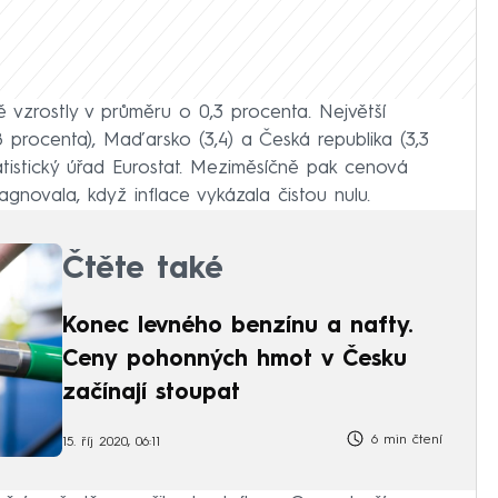
ě vzrostly v průměru o 0,3 procenta. Největší
 procenta), Maďarsko (3,4) a Česká republika (3,3
atistický úřad Eurostat. Meziměsíčně pak cenová
gnovala, když inflace vykázala čistou nulu.
Čtěte také
Konec levného benzínu a nafty.
Ceny pohonných hmot v Česku
začínají stoupat
6 min čtení
15. říj 2020, 06:11