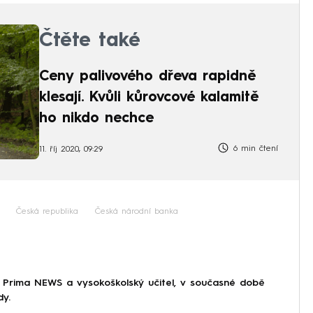
Čtěte také
Ceny palivového dřeva rapidně
klesají. Kvůli kůrovcové kalamitě
ho nikdo nechce
6 min čtení
11. říj 2020, 09:29
Česká republika
Česká národní banka
 Prima NEWS a vysokoškolský učitel, v současné době
dy.