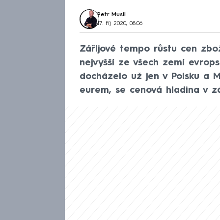
Petr Musil
17. říj 2020, 08:06
Zářijové tempo růstu cen zbo
nejvyšší ze všech zemí evrops
docházelo už jen v Polsku a M
eurem, se cenová hladina v zá