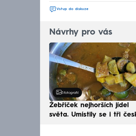
Vstup do diskuze
Návrhy pro vás
5
fotografií
Žebříček nejhorších jídel
světa. Umístily se i tři čes
pokrmy, vévodí skandináv
kuchyně