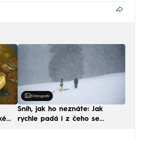
31
fotografií
Sníh, jak ho neznáte: Jak
ké
rychle padá i z čeho se
ská
skládá. A vločky nejsou bílé