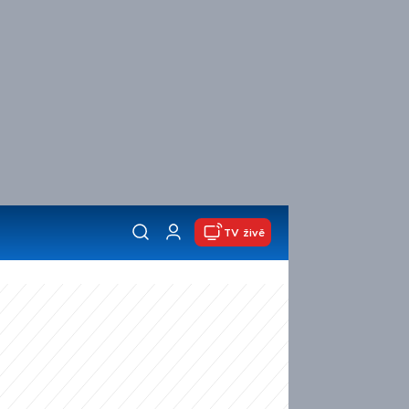
TV živě