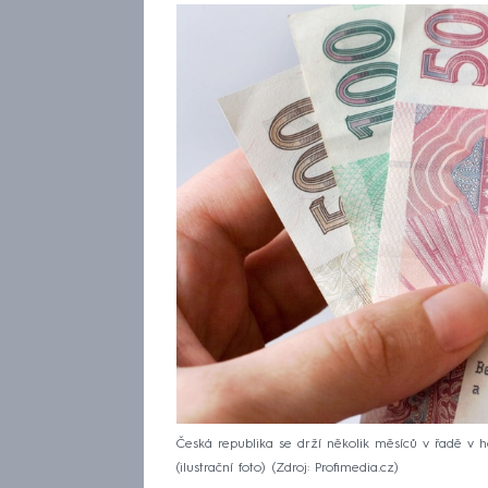
Česká republika se drží několik měsíců v řadě v h
(ilustrační foto)
Zdroj: Profimedia.cz