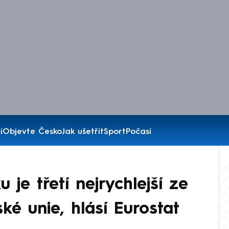
í
Objevte Česko
Jak ušetřit
Sport
Počasí
 je třetí nejrychlejší ze
ké unie, hlásí Eurostat