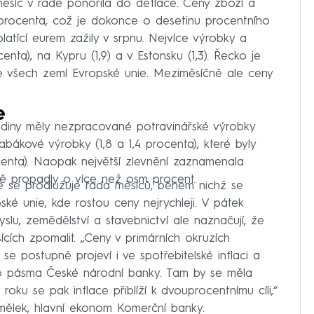
ěsíc v řadě ponořila do deflace. Ceny zboží a
3 procenta, což je dokonce o desetinu procentního
atící eurem zažily v srpnu. Nejvíce výrobky a
enta), na Kypru (1,9) a v Estonsku (1,3). Řecko je
ze všech zemí Evropské unie. Meziměsíčně ale ceny
e
ladiny měly nezpracované potravinářské výrobky
tabákové výrobky (1,8 a 1,4 procenta), které byly
enta). Naopak největší zlevnění zaznamenala
čně propadly o více než osm procent.
e se prodlužuje řada měsíců, během nichž se
ké unie, kde rostou ceny nejrychleji. V pátek
slu, zemědělství a stavebnictví ale naznačují, že
ících zpomalit. „Ceny v primárních okruzích
é se postupně projeví i ve spotřebitelské inflaci a
ího pásma České národní banky. Tam by se měla
 roku se pak inflace přiblíží k dvouprocentnímu cíli,“
ělek, hlavní ekonom Komerční banky.