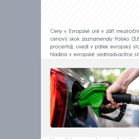
Ceny v Evropské unii v září meziročn
cenový skok zaznamenaly Polsko (3,8
procenta), uvedl v pátek evropský st
hladina v evropské sedmadvacítce sta