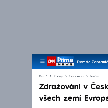
Domácí
Zahranič
Pořady
Domů
Zprávy
Ekonomika
Peníze
Zdražování v Česku
všech zemí Evrops