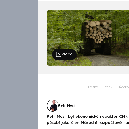
Video
Polsko
ceny
Řecko
Petr Musil
Petr Musil byl ekonomický redaktor CNN
působí jako člen Národní rozpočtové ra