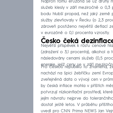
Naproti tomu eruzóna se už druhý m
služeb klesly v září meziročně o 0,
bodu hlubší propad, než jaký země pl
služby zlevňovaly v Řecku (o 2,3 proc
zároveň postiženo největší deflací 
v eurozóně o 0,1 procenta vzrostly.
Česko čeká dezinflac
Největší příspěvek k růstu cenové h
(zdražení o 3,1 procenta), alkohol a 
následovány cenami služeb (0,5 proc
energie, jejíž ceny se v září meziro
Pro Českou republiku to znamená, ž
nachází na špici žebříčku zemí Evrops
zveřejněná data o vývoji cen v průmy
by česká inflace mohla v příštích měs
potvrzují nízkoinflační prostředí, kter
jejím návratu nejprve do tolerančn
dostat ještě letos. V průběhu příštího
uvedl pro CNN Prima NEWS Jan Vejm