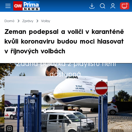
Domů
Zprávy
Volby
Zeman podepsal a voliči v karanténě
kvůli koronaviru budou moci hlasovat
v říjnových volbách
Žádná položka z playlistu není
Výběr redakce
dostupná.