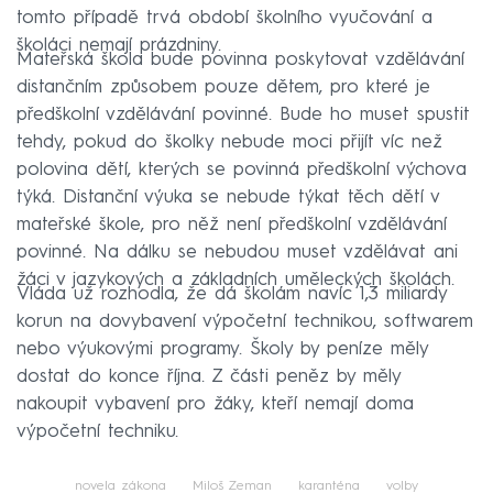
tomto případě trvá období školního vyučování a
školáci nemají prázdniny.
Mateřská škola bude povinna poskytovat vzdělávání
distančním způsobem pouze dětem, pro které je
předškolní vzdělávání povinné. Bude ho muset spustit
tehdy, pokud do školky nebude moci přijít víc než
polovina dětí, kterých se povinná předškolní výchova
týká. Distanční výuka se nebude týkat těch dětí v
mateřské škole, pro něž není předškolní vzdělávání
povinné. Na dálku se nebudou muset vzdělávat ani
žáci v jazykových a základních uměleckých školách.
Vláda už rozhodla, že dá školám navíc 1,3 miliardy
korun na dovybavení výpočetní technikou, softwarem
nebo výukovými programy. Školy by peníze měly
dostat do konce října. Z části peněz by měly
nakoupit vybavení pro žáky, kteří nemají doma
výpočetní techniku.
novela zákona
Miloš Zeman
karanténa
volby