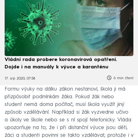
Vládní rada probere koronavirová opatření.
Dojde i na manuály k výuce a karanténu
6 min čtení
17. srp 2020, 07:58
Formu výuky na dálku zákon nestanoví, škola ji má
přizpůsobit podmínkám žáka. Pokud žák nebo
student nemá doma počítač, musí škola využít jiný
způsob vzdělávání. Například si žák vyzvedne učivo
a úkoly ve škole nebo se s ní spojí telefonicky. Vláda
upozorňuje na to, že i při distanční výuce jsou děti,
žáci a studenti povinni se takto vzdělávat, protože i v