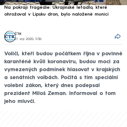
Na pokraji tragédie: Ukrajinské letadlo, které
P
ohrožoval v Lipsku dron, bylo naložené municí
e
ČTK
21. srp 2020, 11:36
Voliči, kteří budou počátkem října v povinné
karanténě kvůli koronaviru, budou moci za
vymezených podmínek hlasovat v krajských
a senátních volbách. Počítá s tím speciální
volební zákon, který dnes podepsal
prezident Miloš Zeman. Informoval o tom
jeho mluvčí.