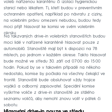
voleb nařízenou karanténu či izolaci hygienickou
stanicí nebo lékařem. Ti, kteří budou v preventivním
ochranném opatření, například po návratu z ciziny,
na volebním právu omezeni nebudou, budou tedy
moci přijít hlasovat ke komisi ve svém volebním
okrsku.
Na takzvaných drive-in volebních stanovištích budou
moci lidé v nařízené karanténě hlasovat pouze z
automobilů. Stanoviště mají být k dispozici na 78
místech, po jednom v každém okrese. Takto hlasovat
bude možné ve středu 30. září od 07:00 do 15:00
hodin. Pokud by se v takovém případě na někoho
nedostalo, komise by počkala na všechny čekající ve
frontě. Stanoviště bude obsluhovat vždy trojice
vojáků a odborný zapisovatel. Speciální komise
vyškrtne voliče z drive-in stanoviště ze stálého
seznamu voličů, aby nemohl znovu volit v pátek či
sobotu.
Hlasování drive-in pouze ve středu