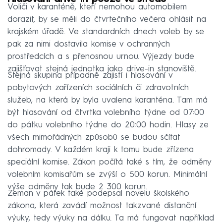
Voliči v karanténě, kteří nemohou automobilem
dorazit, by se měli do čtvrtečního večera ohlásit na
krajském úřadě. Ve standardních dnech voleb by se
pak za nimi dostavila komise v ochranných
prostředcích a s přenosnou urnou. Výjezdy bude
zajišťovat stejná jednotka jako drive-in stanoviště.
Stejná skupina případně zajistí i hlasování v
pobytových zařízeních sociálních či zdravotních
služeb, na která by byla uvalena karanténa. Tam má
být hlasování od čtvrtka volebního týdne od 07:00
do pátku volebního týdne do 20:00 hodin. Hlasy ze
všech mimořádných způsobů se budou sčítat
dohromady. V každém kraji k tomu bude zřízena
speciální komise. Zákon počítá také s tím, že odměny
volebním komisařům se zvýší o 500 korun. Minimální
výše odměny tak bude 2 300 korun.
Zeman v pátek také podepsal novelu školského
zákona, která zavádí možnost takzvané distanční
výuky, tedy výuky na dálku. Ta má fungovat například