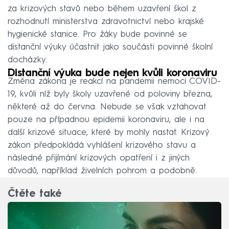
za krizových stavů nebo během uzavření škol z
rozhodnutí ministerstva zdravotnictví nebo krajské
hygienické stanice. Pro žáky bude povinné se
distanční výuky účastnit jako součásti povinné školní
docházky.
Distanční výuka bude nejen kvůli koronaviru
Změna zákona je reakcí na pandemii nemoci COVID-
19, kvůli níž byly školy uzavřené od poloviny března,
některé až do června. Nebude se však vztahovat
pouze na případnou epidemii koronaviru, ale i na
další krizové situace, které by mohly nastat. Krizový
zákon předpokládá vyhlášení krizového stavu a
následné přijímání krizových opatření i z jiných
důvodů, například živelních pohrom a podobně.
Čtěte také