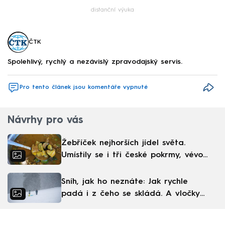
distanční výuka
ČTK
Spolehlivý, rychlý a nezávislý zpravodajský servis.
Pro tento článek jsou komentáře vypnuté
Návrhy pro vás
Žebříček nejhorších jídel světa.
Umístily se i tři české pokrmy, vévodí
skandinávská kuchyně
Sníh, jak ho neznáte: Jak rychle
padá i z čeho se skládá. A vločky
nejsou bílé