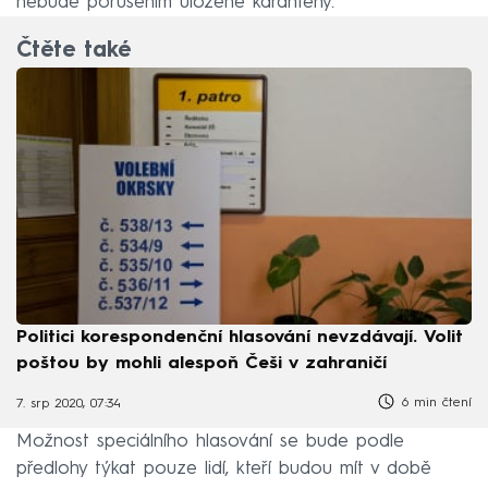
nebude porušením uložené karantény.
Čtěte také
Politici korespondenční hlasování nevzdávají. Volit
poštou by mohli alespoň Češi v zahraničí
6 min čtení
7. srp 2020, 07:34
Možnost speciálního hlasování se bude podle
předlohy týkat pouze lidí, kteří budou mít v době