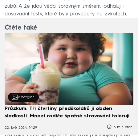
zubů. A že jdou vědci správným směrem, odhalují i
dosavadní testy, které byly provedeny na zvířatech.
Čtěte také
6
fotografií
Průzkum: Tři čtvrtiny předškoláků jí obden
sladkosti. Mnozí rodiče špatné stravování tolerují
6 min čtení
22. kvě 2024, 14:29
Od roku 2020 se úspěšně testovanými subjekty staly