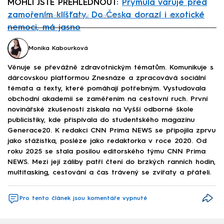
MOHLI JSTE PŘEHLÉDNOUT:
Prymula varuje před
zamořením klíšťaty. Do Česka dorazí i exotické
nemoc
zdraví
Japonsko
zvířata
vědci
nemoci, má jasno
Failed to fetch
Monika Kabourková
Věnuje se převážně zdravotnickým tématům. Komunikuje s
dárcovskou platformou Znesnáze a zpracovává sociální
témata a texty, které pomáhají potřebným. Vystudovala
obchodní akademii se zaměřením na cestovní ruch. První
novinářské zkušenosti získala na Vyšší odborné škole
publicistiky, kde přispívala do studentského magazínu
Generace20. K redakci CNN Prima NEWS se připojila zprvu
jako stážistka, posléze jako redaktorka v roce 2020. Od
roku 2025 se stala posilou editorského týmu CNN Prima
NEWS. Mezi její záliby patří čtení do brzkých ranních hodin,
multitasking, cestování a čas trávený se zvířaty a přáteli.
Pro tento článek jsou komentáře vypnuté