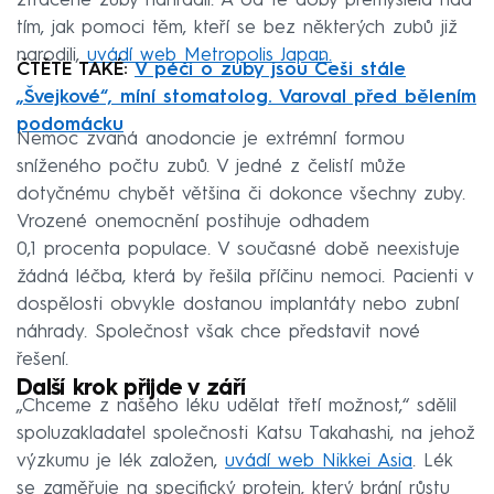
ztracené zuby nahradil. A od té doby přemýšlela nad
tím, jak pomoci těm, kteří se bez některých zubů již
narodili,
uvádí web Metropolis Japan.
ČTĚTE TAKÉ:
V péči o zuby jsou Češi stále
„Švejkové“, míní stomatolog. Varoval před bělením
podomácku
Nemoc zvaná anodoncie je extrémní formou
sníženého počtu zubů. V jedné z čelistí může
dotyčnému chybět většina či dokonce všechny zuby.
Vrozené onemocnění postihuje odhadem
0,1 procenta populace. V současné době neexistuje
žádná léčba, která by řešila příčinu nemoci. Pacienti v
dospělosti obvykle dostanou implantáty nebo zubní
náhrady. Společnost však chce představit nové
řešení.
Další krok přijde v září
„Chceme z našeho léku udělat třetí možnost,“ sdělil
spoluzakladatel společnosti Katsu Takahashi, na jehož
výzkumu je lék založen,
uvádí web Nikkei Asia
. Lék
se zaměřuje na specifický protein, který brání růstu