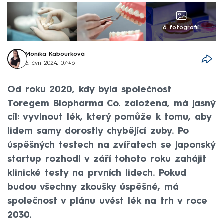
6 fotografií
Monika Kabourková
6. čvn 2024, 07:46
Od roku 2020, kdy byla společnost
Toregem Biopharma Co. založena, má jasný
cíl: vyvinout lék, který pomůže k tomu, aby
lidem samy dorostly chybějící zuby. Po
úspěšných testech na zvířatech se japonský
startup rozhodl v září tohoto roku zahájit
klinické testy na prvních lidech. Pokud
budou všechny zkoušky úspěšné, má
společnost v plánu uvést lék na trh v roce
2030.