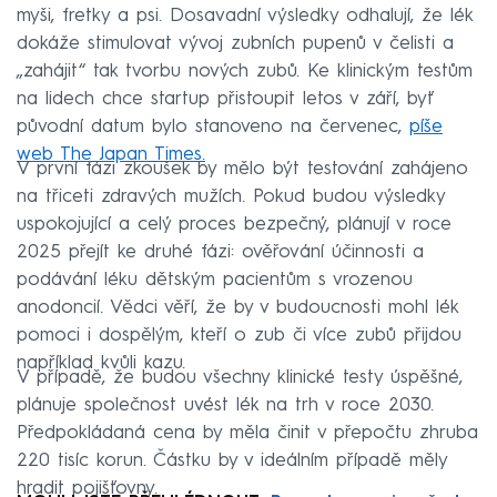
myši, fretky a psi. Dosavadní výsledky odhalují, že lék
dokáže stimulovat vývoj zubních pupenů v čelisti a
„zahájit“ tak tvorbu nových zubů. Ke klinickým testům
na lidech chce startup přistoupit letos v září, byť
původní datum bylo stanoveno na červenec,
píše
web The Japan Times.
V první fázi zkoušek by mělo být testování zahájeno
na třiceti zdravých mužích. Pokud budou výsledky
uspokojující a celý proces bezpečný, plánují v roce
2025 přejít ke druhé fázi: ověřování účinnosti a
podávání léku dětským pacientům s vrozenou
anodoncií. Vědci věří, že by v budoucnosti mohl lék
pomoci i dospělým, kteří o zub či více zubů přijdou
například kvůli kazu.
V případě, že budou všechny klinické testy úspěšné,
plánuje společnost uvést lék na trh v roce 2030.
Předpokládaná cena by měla činit v přepočtu zhruba
220 tisíc korun. Částku by v ideálním případě měly
hradit pojišťovny.