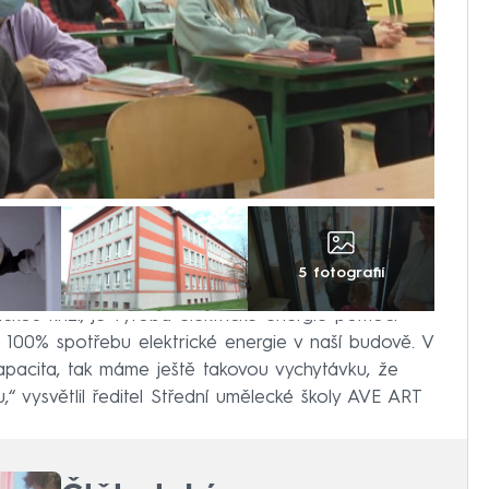
5 fotografií
ickou krizí, je výroba elektrické energie pomocí
 100% spotřebu elektrické energie v naší budově. V
pacita, tak máme ještě takovou vychytávku, že
“ vysvětlil ředitel Střední umělecké školy AVE ART