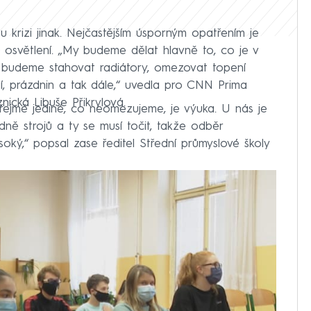
u krizi jinak. Nejčastějším úsporným opatřením je
osvětlení. „My budeme dělat hlavně to, co je v
 budeme stahovat radiátory, omezovat topení
, prázdnin a tak dále,“ uvedla pro CNN Prima
nická Libuše Přikrylová.
ejmě jediné, co neomezujeme, je výuka. U nás je
ně strojů a ty se musí točit, takže odběr
soký,“ popsal zase ředitel Střední průmyslové školy