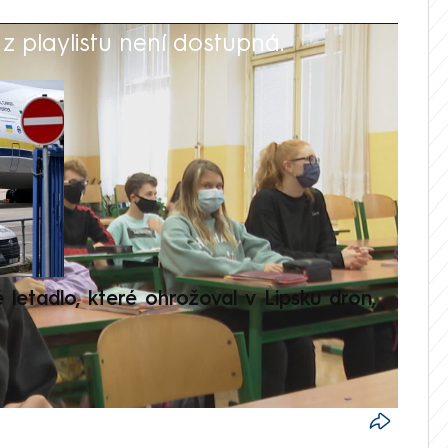
 playlistu není dostupná.
V
é letadlo, které ohrožoval v Lipsku dron,
Přilá
polit