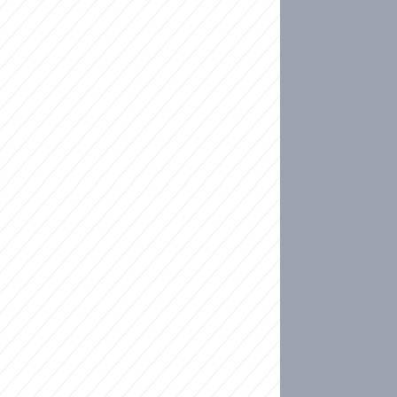
ideo
kat migranty do Česka? Sami by odešli, tvrdí exp
ické sebevraždě