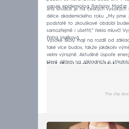
varuje epidemiolog Rastislav Maďar.
Jiná situace je na českých vysokýc
délce akademického roku. „My jsme zk
podstatě to zkouškové období bude
samozřejmě i ušetřit,“ řekla mluvčí V
Patra Halíková.
Vysoké školy mají na rozdíl od zákl
také více budov, takže jakákoliv vý
velmi výrazně. Aktuálně úspoře energ
které dětem na základních a středníc
Celé Hlavní zprávy si můžete pos