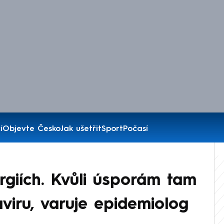
í
Objevte Česko
Jak ušetřit
Sport
Počasí
rgiích. Kvůli úsporám tam
aviru, varuje epidemiolog