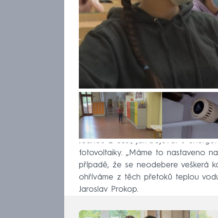
Jednou z cest, jak bojovat s energet
fotovoltaiky. „Máme to nastaveno na
případě, že se neodebere veškerá ka
ohříváme z těch přetoků teplou vodu,
Jaroslav Prokop.