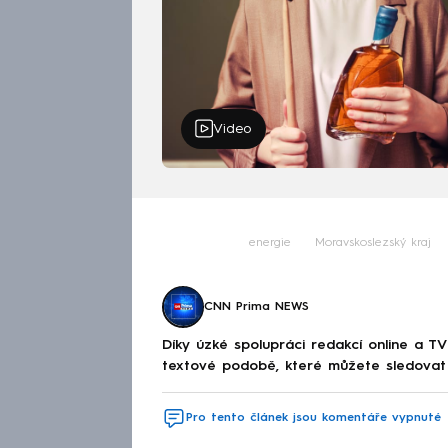
Video
energie
Moravskoslezský kraj
CNN Prima NEWS
Díky úzké spolupráci redakcí online a TV
textové podobě, které můžete sledovat v
Pro tento článek jsou komentáře vypnuté