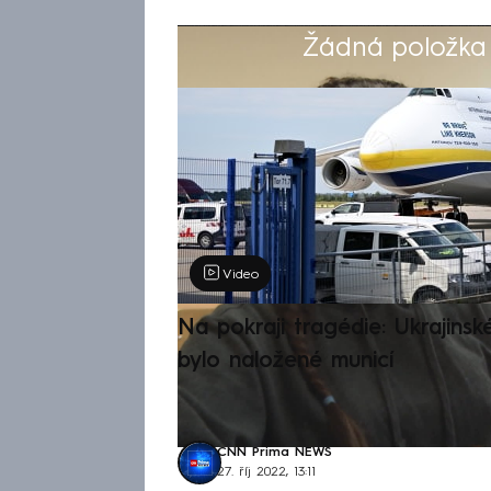
Žádná položka z
Výběr redakce
Video
Na pokraji tragédie: Ukrajinsk
bylo naložené municí
CNN Prima NEWS
27. říj 2022, 13:11