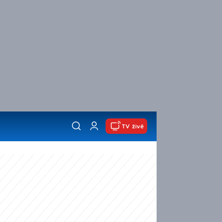
TV živě