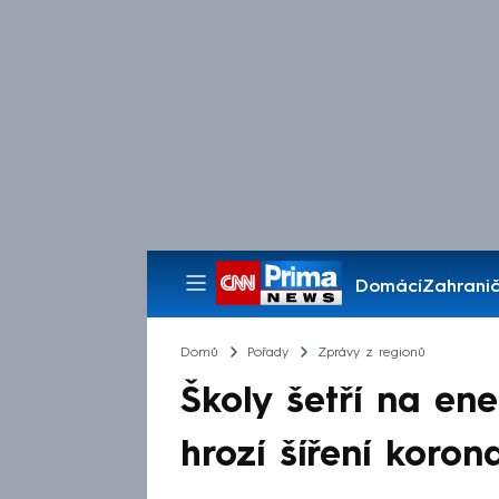
Domácí
Zahranič
Pořady
Domů
Pořady
Zprávy z regionů
Školy šetří na ene
hrozí šíření koron