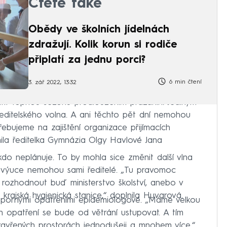
Čtěte také
Obědy ve školních jídelnách
zdražují. Kolik korun si rodiče
připlatí za jednu porci?
6 min čtení
3. zář 2022, 13:32
átit topnou sezónu prodloužením prázdnin. Jediným
 ředitelského volna. A ani těchto pět dní nemohou
řebujeme na zajištění organizace přijímacích
nila ředitelka Gymnázia Olgy Havlové Jana
ikdo neplánuje. To by mohla sice změnit další vlna
 výuce nemohou sami ředitelé. „Tu pravomoc
 rozhodnout buď ministerstvo školství, anebo v
krajská hygienická stanice,“ doplnila Huvarová.
úspornými opatřeními epidemiologové. „Máme velkou
 opatření se bude od větrání ustupovat. A tím
zavřených prostorách jednodušeji a mnohem více,“