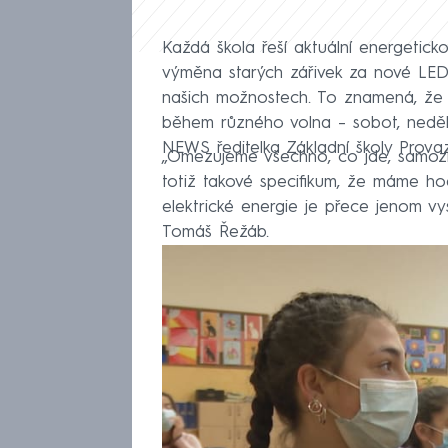
Každá škola řeší aktuální energeticko
výměna starých zářivek za nové LED 
našich možnostech. To znamená, že
během různého volna – sobot, nedělí
NEWS ředitelka Základní školy Provaz
„Omezujeme všechno, co jde, samozř
totiž takové specifikum, že máme hod
elektrické energie je přece jenom vy
Tomáš Řežáb.