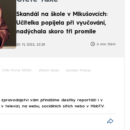
Skandál na škole v Mikušovcích:
Učitelka popíjela při vyučování,
nadýchala skoro tři promile
6 min čtení
20. říj 2022, 22:28
CNN Prima NEWS
střední škola
Jaroslav Prokop
 zpravodajství vám přinášíme desítky reportáží i v
 televizi, na webu, sociálních sítích nebo v HbbTV.