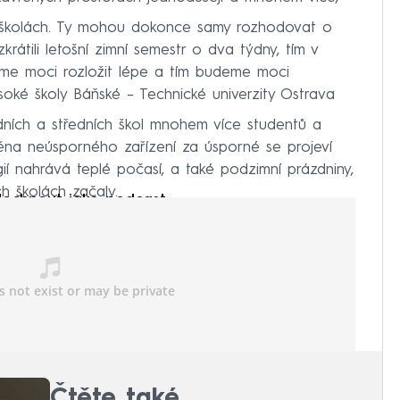
h školách. Ty mohou dokonce samy rozhodovat o
rátili letošní zimní semestr o dva týdny, tím v
me moci rozložit lépe a tím budeme moci
ysoké školy Báňské – Technické univerzity Ostrava
adních a středních škol mnohem více studentů a
měna neúsporného zařízení za úsporné se projeví
ií nahrává teplé počasí, a také podzimní prázdniny,
h školách začaly.
lechnout jako podcast:
Čtěte také