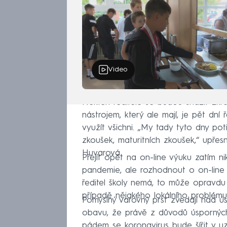
Video
Někteří ředitelé se budou snažit zkr
nástrojem, který ale mají, je pět dní
využít všichni. „My tady tyto dny pot
zkoušek, maturitních zkoušek,“ upřes
Huvarová.
Přejít opět na on-line výuku zatím n
pandemie, ale rozhodnout o on-line
ředitel školy nemá, to může opravdu
případě nějakého lokálního problému 
Pomyslný varovný prst zvedají nad 
obavu, že právě z důvodů úsporných
pádem se koronavirus bude šířit v u