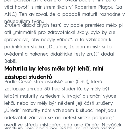
pět zkušebních předmětů,“ uvedl Babiš s tím, že o
věci hovořil s ministrem školství Robertem Plagou (za
ANO). Ten avizoval, že o podobě maturit rozhodne v
následujícím týdnu.
Zrušení didaktických testů by podle premiéra mělo pl
atit „minimálně pro zdravotnické školy, bylo by ale
spravedlivé, aby nebyly vůbec“, a to vzhledem k
podmínkám studia. „Doufám, že pan ministr si to
uvědomí a nakonec didaktické testy zruší,“ dodal
Babiš.
Maturita by letos měla být lehčí, míní
zástupci studentů
Podle České středoškolské unie (ČSU), která
zastupuje zhruba 30 tisíc studentů, by měly být
letošní maturity vzhledem k trvající distanční výuce
lehčí, nebo by měly být některé její části zrušeny.
„Úřední maturity nám vzhledem k situaci nepřijdou
adekvátní, zároveň se ani netěší široké podpoře,“
uvedl ve středu místopředseda unie Ondřej Nováček.
Průzkum unie podle něj ukázal, že by maturantům