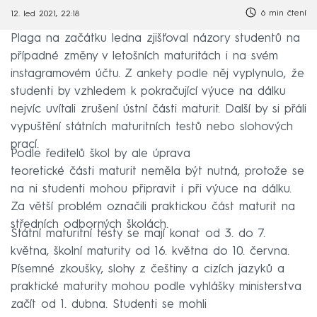
6 min čtení
12. led 2021, 22:18
Plaga na začátku ledna zjišťoval názory studentů na
případné změny v letošních maturitách i na svém
instagramovém účtu. Z ankety podle něj vyplynulo, že
studenti by vzhledem k pokračující výuce na dálku
nejvíc uvítali zrušení ústní části maturit. Další by si přáli
vypuštění státních maturitních testů nebo slohových
prací.
Podle ředitelů škol by ale úprava
teoretické části maturit neměla být nutná, protože se
na ni studenti mohou připravit i při výuce na dálku.
Za větší problém označili praktickou část maturit na
středních odborných školách.
Státní maturitní testy se mají konat od 3. do 7.
května, školní maturity od 16. května do 10. června.
Písemné zkoušky, slohy z češtiny a cizích jazyků a
praktické maturity mohou podle vyhlášky ministerstva
začít od 1. dubna. Studenti se mohli