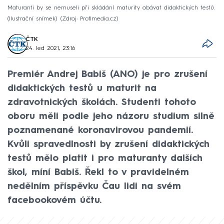
Maturanti by se nemuseli při skládání maturity obávat didaktických testů.
(Ilustrační snímek)
Zdroj: Profimedia.cz
ČTK
24. led 2021, 23:16
Premiér Andrej Babiš (ANO) je pro zrušení
didaktických testů u maturit na
zdravotnických školách. Studenti tohoto
oboru měli podle jeho názoru studium silně
poznamenané koronavirovou pandemií.
Kvůli spravedlnosti by zrušení didaktických
testů mělo platit i pro maturanty dalších
škol, míní Babiš. Řekl to v pravidelném
nedělním příspěvku Čau lidi na svém
facebookovém účtu.