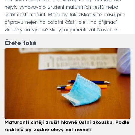
nejvíc vyhovovalo zrušení maturitních testů nebo
ústní části maturit. Mohli by tak získat více času pro
přípravu nejen na ostatní části, ale i na přijímací
zkoušky na vysoké školy, argumentoval Nováček.
Čtěte také
Maturanti chtějí zrušit hlavně ústní zkoušku. Podle
ředitelů by žádné úlevy mít neměli