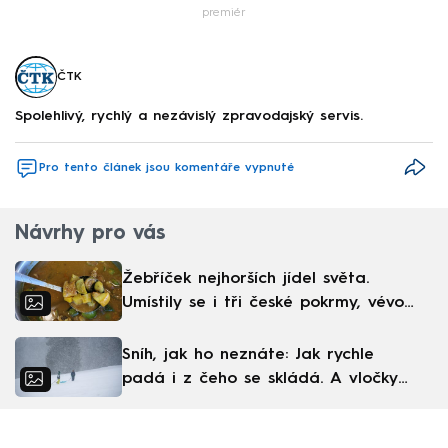
premiér
ČTK
Spolehlivý, rychlý a nezávislý zpravodajský servis.
Pro tento článek jsou komentáře vypnuté
Návrhy pro vás
Žebříček nejhorších jídel světa.
Umístily se i tři české pokrmy, vévodí
skandinávská kuchyně
Sníh, jak ho neznáte: Jak rychle
padá i z čeho se skládá. A vločky
nejsou bílé