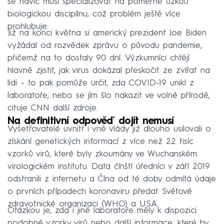
se navíc musí specializovat na poměrně úzkou
biologickou disciplínu, což problém ještě více
prohlubuje.
Již na konci května si americký prezident Joe Biden
vyžádal od rozvědek zprávu o původu pandemie,
přičemž na to dostaly 90 dní. Výzkumníci chtějí
hlavně zjistit, jak virus dokázal přeskočit ze zvířat na
lidi – to pak pomůže určit, zda COVID-19 unikl z
laboratoře, nebo se jím šlo nakazit ve volné přírodě,
cituje CNN další zdroje.
Na definitivní odpověď dojít nemusí
Vyšetřovatelé uvnitř i vně vlády již dlouho usilovali o
získání genetických informací z více než 22 tisíc
vzorků virů, které byly zkoumány ve Wuchanském
virologickém institutu. Data čínští úředníci v září 2019
odstranili z internetu a Čína od té doby odmítá údaje
o prvních případech koronaviru předat Světové
zdravotnické organizaci (WHO) a USA.
Otázkou je, zda i jiné laboratoře měly k dispozici
podobné vzorky virů nebo další informace, které by