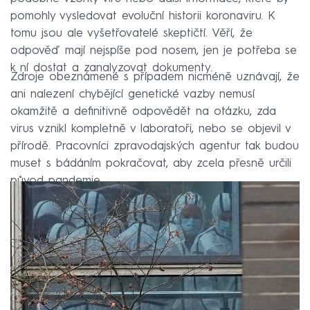
pomohly vysledovat evoluční historii koronaviru. K
tomu jsou ale vyšetřovatelé skeptičtí. Věří, že
odpověď mají nejspíše pod nosem, jen je potřeba se
k ní dostat a zanalyzovat dokumenty.
Zdroje obeznámené s případem nicméně uznávají, že
ani nalezení chybějící genetické vazby nemusí
okamžitě a definitivně odpovědět na otázku, zda
virus vznikl kompletně v laboratoři, nebo se objevil v
přírodě. Pracovníci zpravodajských agentur tak budou
muset s bádáním pokračovat, aby zcela přesně určili
původ pandemie.