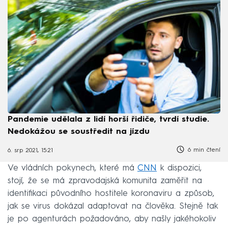
Pandemie udělala z lidí horší řidiče, tvrdí studie.
Nedokážou se soustředit na jízdu
6 min čtení
6. srp 2021, 15:21
Ve vládních pokynech, které má
CNN
k dispozici,
stojí, že se má zpravodajská komunita zaměřit na
identifikaci původního hostitele koronaviru a způsob,
jak se virus dokázal adaptovat na člověka. Stejně tak
je po agenturách požadováno, aby našly jakéhokoliv