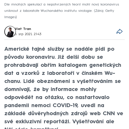
Dle mnohých spekulací a nepotvrzených teorií mohl nový koronavirus
uniknout z laboratoře Wuchanského institutu virologie.
Zdroj: Getty
Images
Viet Tran
6. srp 2021, 21:43
Americké tajné služby se nadále pídí po
původu koronaviru. Již delší dobu se
prohrabávají obřím katalogem genetických
dat a vzorků z laboratoří v čínském Wu-
chanu. Lidé obeznámení s vyšetřováním se
domnívají, že by informace mohly
odpovědět na otázku, co nastartovalo
pandemii nemoci COVID-19, uvedl na
základě důvěryhodných zdrojů web CNN ve
své exkluzivní reportáži. Vyšetřování ale