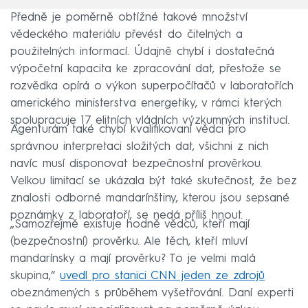
Předně je poměrně obtížné takové množství
vědeckého materiálu převést do čitelných a
použitelných informací. Údajně chybí i dostatečná
výpočetní kapacita ke zpracování dat, přestože se
rozvědka opírá o výkon superpočítačů v laboratořích
amerického ministerstva energetiky, v rámci kterých
spolupracuje 17 elitních vládních výzkumných institucí.
Agenturám také chybí kvalifikovaní vědci pro
správnou interpretaci složitých dat, všichni z nich
navíc musí disponovat bezpečnostní prověrkou.
Velkou limitací se ukázala být také skutečnost, že bez
znalosti odborné mandarínštiny, kterou jsou sepsané
poznámky z laboratoří, se nedá příliš hnout.
„Samozřejmě existuje hodně vědců, kteří mají
(bezpečnostní) prověrku. Ale těch, kteří mluví
mandarínsky a mají prověrku? To je velmi malá
skupina,“
uvedl pro stanici CNN jeden ze zdrojů
obeznámených s průběhem vyšetřování. Daní experti