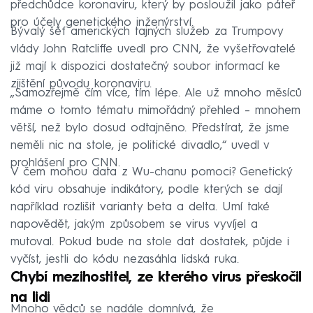
předchůdce koronaviru, který by posloužil jako páteř
pro účely genetického inženýrství.
Bývalý šéf amerických tajných služeb za Trumpovy
vlády John Ratcliffe uvedl pro CNN, že vyšetřovatelé
již mají k dispozici dostatečný soubor informací ke
zjištění původu koronaviru.
„Samozřejmě čím více, tím lépe. Ale už mnoho měsíců
máme o tomto tématu mimořádný přehled – mnohem
větší, než bylo dosud odtajněno. Předstírat, že jsme
neměli nic na stole, je politické divadlo,“ uvedl v
prohlášení pro CNN.
V čem mohou data z Wu-chanu pomoci? Genetický
kód viru obsahuje indikátory, podle kterých se dají
například rozlišit varianty beta a delta. Umí také
napovědět, jakým způsobem se virus vyvíjel a
mutoval. Pokud bude na stole dat dostatek, půjde i
vyčíst, jestli do kódu nezasáhla lidská ruka.
Chybí mezihostitel, ze kterého virus přeskočil
na lidi
Mnoho vědců se nadále domnívá, že