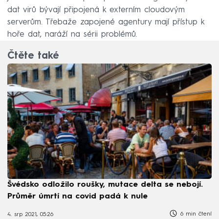
dat virů bývají připojená k externím cloudovým
serverům. Třebaže zapojené agentury mají přístup k
hoře dat, naráží na sérii problémů.
Čtěte také
Švédsko odložilo roušky, mutace delta se nebojí.
Průměr úmrtí na covid padá k nule
6 min čtení
4. srp 2021, 05:26