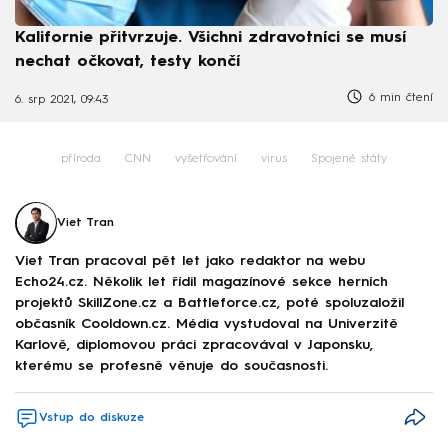
Kalifornie přitvrzuje. Všichni zdravotníci se musí
nechat očkovat, testy končí
6 min čtení
6. srp 2021, 09:43
příroda
CNN
vyšetřování
virus
Spojené státy
Viet Tran
Viet Tran pracoval pět let jako redaktor na webu
Echo24.cz. Několik let řídil magazínové sekce herních
projektů SkillZone.cz a Battleforce.cz, poté spoluzaložil
občasník Cooldown.cz. Média vystudoval na Univerzitě
Karlově, diplomovou práci zpracovával v Japonsku,
kterému se profesně věnuje do současnosti.
Vstup do diskuze