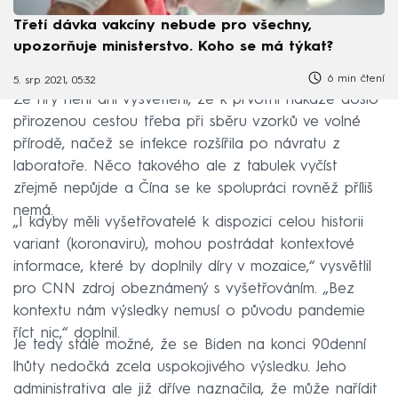
Třetí dávka vakcíny nebude pro všechny,
upozorňuje ministerstvo. Koho se má týkat?
6 min čtení
5. srp 2021, 05:32
Ze hry není ani vysvětlení, že k prvotní nákaze došlo
přirozenou cestou třeba při sběru vzorků ve volné
přírodě, načež se infekce rozšířila po návratu z
laboratoře. Něco takového ale z tabulek vyčíst
zřejmě nepůjde a Čína se ke spolupráci rovněž příliš
nemá.
„I kdyby měli vyšetřovatelé k dispozici celou historii
variant (koronaviru), mohou postrádat kontextové
informace, které by doplnily díry v mozaice,“ vysvětlil
pro CNN zdroj obeznámený s vyšetřováním. „Bez
kontextu nám výsledky nemusí o původu pandemie
říct nic,“ doplnil.
Je tedy stále možné, že se Biden na konci 90denní
lhůty nedočká zcela uspokojivého výsledku. Jeho
administrativa ale již dříve naznačila, že může nařídit