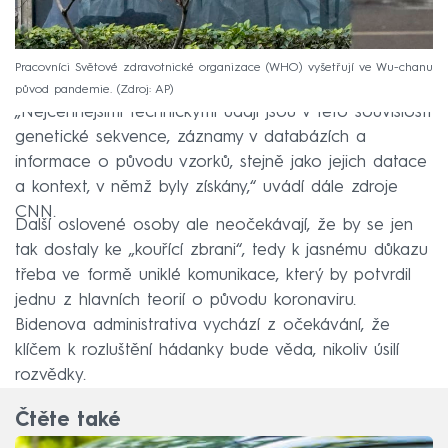
Pracovníci Světové zdravotnické organizace (WHO) vyšetřují ve Wu-chanu
původ pandemie.
Zdroj: AP
„Nejcennějšími technickými údaji jsou v této souvislosti
genetické sekvence, záznamy v databázích a
informace o původu vzorků, stejně jako jejich datace
a kontext, v němž byly získány,“ uvádí dále zdroje
CNN.
Další oslovené osoby ale neočekávají, že by se jen
tak dostaly ke „kouřící zbrani“, tedy k jasnému důkazu
třeba ve formě uniklé komunikace, který by potvrdil
jednu z hlavních teorií o původu koronaviru.
Bidenova administrativa vychází z očekávání, že
klíčem k rozluštění hádanky bude věda, nikoliv úsilí
rozvědky.
Čtěte také