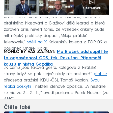
5 fotografií
Kalousek nicméně není jedinou osobou, která si z
pirátského hlasování o Blažkovi dělá legraci a která
zároveň příliš nevěří tomu, že výsledek ankety bude
mít nějaký praktický dopad. „Miluju pirátské
telenovely,“
sdělil na X
Kalouskův kolega z TOP 09 a
poslanec Ondřej Kolář.
MOHLO BY VÁS ZAJÍMAT:
Má Blažek odstoupit? Je
to odpovědnost ODS, řekl Rakušan. Připomněl
kauzu ministra Gazdíka
„K čemu jsou taková gesta, kolegové z Pirátské
strany, když se pak stejně nikdy nic nestane?“
ptal se
předseda pražské KDU-ČSL Tomáš Kaplan.
Svou
reakci poskytli
i někteří členové opozice. „A nestane
se nic za 3… 2… 1…,“ uvedl poslanec Patrik Nacher (za
ANO).
Čtěte také