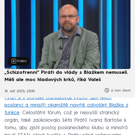
Video
„Schizofrenní“ Piráti do vlády s Blažkem nemuseli.
Měli ale moc hladových krků, říká Valeš
6 min čtení
18. zář 2023, 23:00
Piráti si v pondělí odhlasovali výzvu, aby jejich
poslanci a ministři okamžitě navrhli odvolání Blažka z
funkce
. Celostátní fórum, což je nejvyšší stranický
orgán, také zaúkolovalo šéfa Pirátů Ivana Bartoše k
tomu, aby zjistil postoj poslaneckého klubu a ministrů