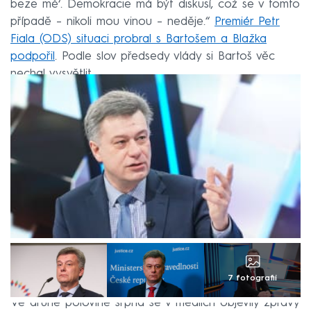
beze mě‘. Demokracie má být diskusí, což se v tomto
případě – nikoli mou vinou – neděje.“
Premiér Petr
Fiala (ODS) situaci probral s Bartošem a Blažka
podpořil
. Podle slov předsedy vlády si Bartoš věc
nechal vysvětlit.
7 fotografií
Ve druhé polovině srpna se v médiích objevily zprávy