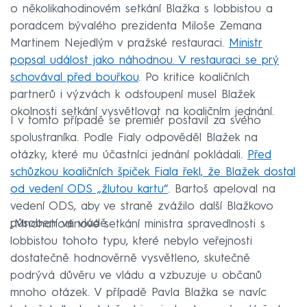
o několikahodinovém setkání Blažka s lobbistou a
poradcem bývalého prezidenta Miloše Zemana
Martinem Nejedlým v pražské restauraci.
Ministr
popsal událost jako náhodnou. V restauraci se prý
schovával před bouřkou
. Po kritice koaličních
partnerů i výzvách k odstoupení musel Blažek
okolnosti setkání vysvětlovat na koaličním jednání.
I v tomto případě se premiér postavil za svého
spolustraníka. Podle Fialy odpověděl Blažek na
otázky, které mu účastníci jednání pokládali.
Před
schůzkou koaličních špiček Fiala řekl, že Blažek dostal
od vedení ODS „žlutou kartu“
. Bartoš apeloval na
vedení ODS, aby ve straně zvážilo další Blažkovo
působení ve vládě.
„Mnohahodinové setkání ministra spravedlnosti s
lobbistou tohoto typu, které nebylo veřejnosti
dostatečně hodnověrně vysvětleno, skutečně
podrývá důvěru ve vládu a vzbuzuje u občanů
mnoho otázek. V případě Pavla Blažka se navíc