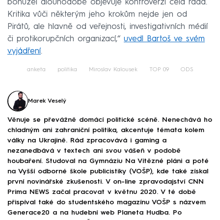
bohužel dlouhodobě objevuje kontroverzí celá řada.
Kritika vůči některým jeho krokům nejde jen od
Pirátů, ale hlavně od veřejnosti, investigativních médií
či protikorupčních organizací,“
uvedl Bartoš ve svém
vyjádření
.
anketa
politika
Miroslav Kalousek
TOP 09
ODS
Marek Veselý
Věnuje se převážně domácí politické scéně. Nenechává ho
chladným ani zahraniční politika, akcentuje témata kolem
války na Ukrajině. Rád zpracovává i gaming a
nezanedbává v textech ani svou vášeň v podobě
houbaření. Studoval na Gymnáziu Na Vítězné pláni a poté
na Vyšší odborné škole publicistiky (VOŠP), kde také získal
první novinářské zkušenosti. V on-line zpravodajství CNN
Prima NEWS začal pracovat v květnu 2020. V té době
přispíval také do studentského magazínu VOŠP s názvem
Generace20 a na hudební web Planeta Hudba. Po