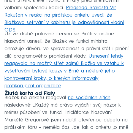
hnutí STAN, které tvořilo s Piráty před sněmovními
volbami společnou koalici.
Předseda Starostů Vít
Rakušan v reakci na pirátskou anketu uvedl, že
Blažkovo setrvání v kabinetu je odpovědností vládní
ODS
.
Už ve druhé polovině června se Piráti v on-line
hlasování usnesli, že Blažek ve funkci ministra
ohrožuje důvěru ve spravedlnost a právní stát i plnění
cílů programového prohlášení vlády.
Usnesení tehdy
reagovalo na možný střet zájmů Blažka ve vztahu k
vyšetřování bytové kauzy v Brně a některé jeho
kontroverzní kroky, o kterých informovaly
protikorupční organizace
.
Žlutá karta od Fialy
Blažek na anketu reagoval
na sociálních sítích
následovně: „Každý má právo vyjádřit svůj názor k
mému působení ve funkci. Iniciátorce hlasování
Markétě Gregorové jsem nabídl otevřenou debatu na
pirátském fóru – neměla čas. Jde tak o anketu ‚o mně