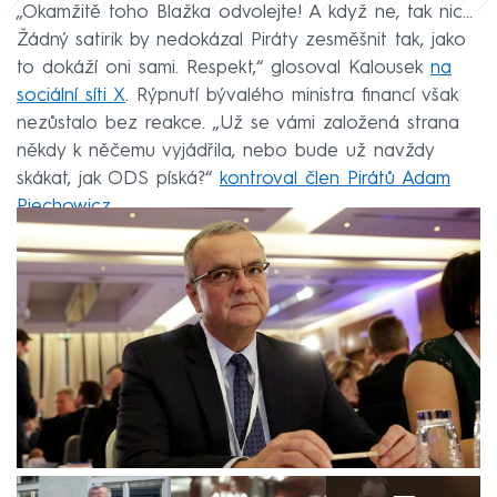
„Okamžitě toho Blažka odvolejte! A když ne, tak nic…
Žádný satirik by nedokázal Piráty zesměšnit tak, jako
to dokáží oni sami. Respekt,“ glosoval Kalousek
na
sociální síti X
. Rýpnutí bývalého ministra financí však
nezůstalo bez reakce. „Už se vámi založená strana
někdy k něčemu vyjádřila, nebo bude už navždy
skákat, jak ODS píská?“
kontroval člen Pirátů Adam
Piechowicz
.