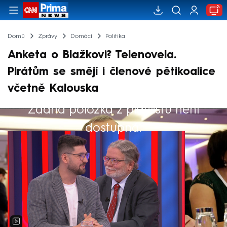
Domů
Zprávy
Domácí
Politika
Anketa o Blažkovi? Telenovela.
Pirátům se smějí i členové pětikoalice
včetně Kalouska
Žádná položka z playlistu není
Výběr redakce
dostupná.