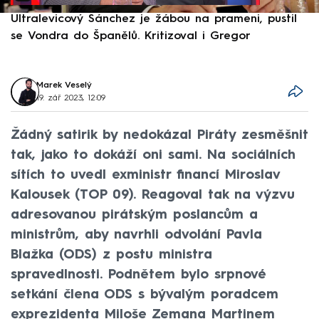
Ultralevicový Sánchez je žábou na prameni, pustil
P
se Vondra do Španělů. Kritizoval i Gregor
F
Marek Veselý
19. zář 2023, 12:09
Žádný satirik by nedokázal Piráty zesměšnit
tak, jako to dokáží oni sami. Na sociálních
sítích to uvedl exministr financí Miroslav
Kalousek (TOP 09). Reagoval tak na výzvu
adresovanou pirátským poslancům a
ministrům, aby navrhli odvolání Pavla
Blažka (ODS) z postu ministra
spravedlnosti. Podnětem bylo srpnové
setkání člena ODS s bývalým poradcem
exprezidenta Miloše Zemana Martinem