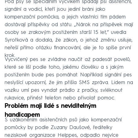
Pod psy se speciálním výcvikem spadají psi asistenční,
signální a vodicí, kteří jsou jediní bráni jako
kompenzační pomůcka, a jejich vlastníci tím pádem
dostávají příspěvky od státu. „Nárok na příspěvek mají
osoby se zrakovým postižením starší 15 let,“ uvedla
Syrotková a dodala, že zákon, o jehož změnu usiluje,
neřeší přímo otázku financování, ale je to spíše první
krok.
Vycvičený pes se zvládne naučit až padesát povelů,
které se liší podle toho, jakému člověku a s jakým
postižením bude pes pomáhat. Například signální pes
neslyšící upozorní, že jim přišla SMS zpráva. Lidem na
vozíku umí pes vyndat prádlo z pračky, svléknout
rukavice, přinést telefon nebo přivolat pomoc.
Problém mají lidé s neviditelným
handicapem
S uzákoněním asistenčních psů jako kompenzační
pomůcky by podle Zuzany Daušové, ředitelky
neziskové organizace Helppes, odpadlo nejvíce