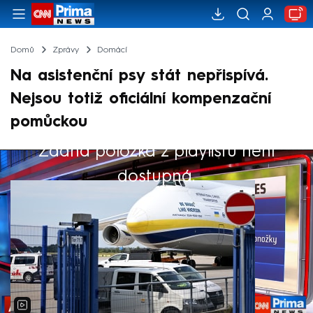
Domů
Zprávy
Domácí
Na asistenční psy stát nepřispívá.
Nejsou totiž oficiální kompenzační
pomůckou
Žádná položka z playlistu není
Výběr redakce
dostupná.