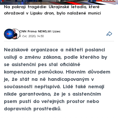
Na pokraji tragédie: Ukrajinské letadlo, které
P
ohrožoval v Lipsku dron, bylo naložené municí
e
CNN Prima NEWS
,
Jiří Lizec
9. čvc 2020, 14:50
Neziskové organizace a někteří poslanci
usilují o změnu zákona, podle kterého by
se asistenční pes stal oficiálně
kompenzační pomůckou. Hlavním důvodem
je, že stát na ně handicapovaným v
současnosti nepřispívá. Lidé také nemají
nikde garantováno, že je s asistenčním
psem pustí do veřejných prostor nebo
dopravních prostředků.