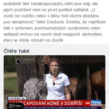
problémů těm handicapovaným, kteří psa mají, ale
jejich postižení není na první pohled viditelné. „U
osob na vozíčku nebo s bílou holí všichni dokážou
psa akceptovat,“ řekla Daušová. Dodala, že například
lidé s autismem, postraumatickým syndromem nebo
epilepsií mohou na nevoli okolí reagovat záchvatem,
který je může ohrozit na životě.
Čtěte také
Video