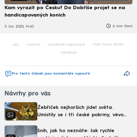
Kam vyrazit po Česku? Do Dobříše projet se na
handicapovaných koních
6 min čtení
5. čvc 2020, 14:40
pes
rukavice
nezisková organizace
CNN Prima NEWS
handicap
Pro tento článek jsou komentáře vypnuté
Návrhy pro vás
Žebříček nejhorších jídel světa.
Umístily se i tři české pokrmy, vévodí
skandinávská kuchyně
Sníh, jak ho neznáte: Jak rychle