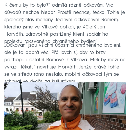
K čemu by to bylo?“ odmítá rázně očkování. Víc
důvodů nechce hledat. Prostě nechce, tečka. Tohle je
společný hlas menšiny. Jediným očkovaným Romem,
kterého jsme ve Vítkově potkali, je 40letý Jan
Horváth, zdravotně postižený klient sociálního
projektu takzvaného chráněného bydlení.
„Očkovaní jsou všichni účastníci chráněného bydlení,
ale je to dobrá věc. Přál bych si, aby to brzy
pochopili i ostatní Romové z Vítkova. Měli by mezi ně
vyrazit lékaři,“ navrhuje Horváth. Jenže právě tohle
se ve středu ráno nestalo, mobilní očkovací tým se
schoval ve dvoře za kulturákem.