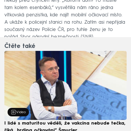
někdy před čtyřiceti lety. „Kulturní dům? To musíte
tam kolem esenbáků,“ vysvětlila nám ráno jedna
vítkovská penzistka, kde najít mobilní očkovací místo.
A ukáže k policejní stanici na rohu. Zatím asi nepřijala
současný název Policie ČR, pro tuhle ženu je to
pořád Sbor národní bezpečnosti (SNB).
Čtěte také
Video
I lidé s maturitou věděli, že vakcína nebude tečka,
říká „hrdina očkování“ Šmucler