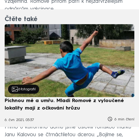
vzájemná. Romové přitom patří k nejzatvrzelejším
odpůrcům vakcinace.
Čtěte také
6
fotografií
Píchnou mě a umřu. Mladí Romové z vyloučené
lokality mají z očkování hrůzu
6 min čtení
6. čvn 2021, 05:37
Přímo u kulturního domu jsme oslovili romskou matku
Janu Kalovou se čtrnáctiletou dcerou. „Bojíme se,