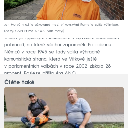
Jan Horváth už je očkovaný, mezi vítkovskými Romy je spíše výjimkou.
Zdroj: CNN Prima NEWS, Ivan Motýl
Vítkov je typickým městečkem v bývalém sudetském
pohraničí, na které všichni zapomněli. Po odsunu
Němců v roce 1945 se tady volila výhradně
komunistická strana, která ve Vítkově ještě
v parlamentních volbách v roce 2002 získala 28
procent. Posléze přišla éra ANO.
Čtěte také