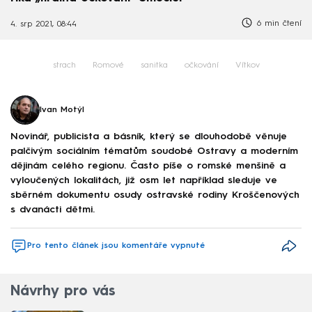
6 min čtení
4. srp 2021, 08:44
strach
Romové
sanitka
očkování
Vítkov
Ivan Motýl
Novinář, publicista a básník, který se dlouhodobě věnuje
palčivým sociálním tématům soudobé Ostravy a moderním
dějinám celého regionu. Často píše o romské menšině a
vyloučených lokalitách, již osm let například sleduje ve
sběrném dokumentu osudy ostravské rodiny Kroščenových
s dvanácti dětmi.
Pro tento článek jsou komentáře vypnuté
Návrhy pro vás