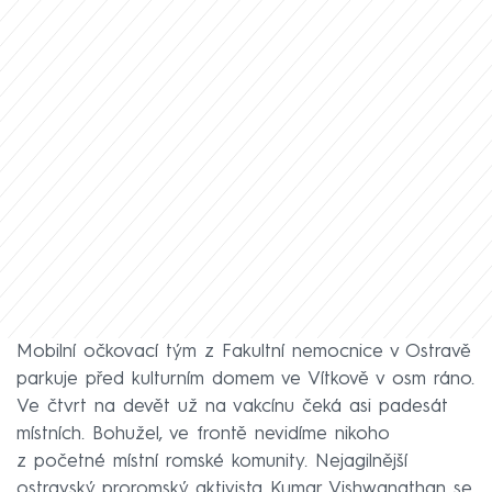
Mobilní očkovací tým z Fakultní nemocnice v Ostravě
parkuje před kulturním domem ve Vítkově v osm ráno.
Ve čtvrt na devět už na vakcínu čeká asi padesát
místních. Bohužel, ve frontě nevidíme nikoho
z početné místní romské komunity. Nejagilnější
ostravský proromský aktivista Kumar Vishwanathan se