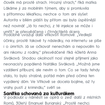
člověk má prostě strach. Hrozný strach,“ říká matka.
Lákáme ji za mobilním týmem, aby si promluvila
s přítomnou lékařkou, nechce o tom ani slyšet.
Autorita v bílém plášti by přitom asi byla úspěšnější
než novinář. „Já to nechci, z té injekce se může i
umřít,“ je přesvědčena i čtrnáctiletá dcera.
Podobně uvažují další vítkovští Romové. „Vedlejší
účinky, prostě takové ty následky, na internetu se píše
i o úmrtích. Já se očkovat nenechám a nepovolím to
ani nikomu z rodiny,“ přesvědčeně říká 40letá Anna
Siváková. Shodou okolností nosí stejné příjmení jako
neonacisty popálená Natálka Siváková. „Možná jsme
vzdálení příbuzní, ale nevím o tom. Co se tady tehdy
stalo, to bylo strašné, pořád mám před očima ten
vypálený dům. Ve Vítkově se docela bojíme, až ty
vrahy pustí z kriminálu,“ svěří se.
Sanitka schovaná za kulturákem
V podloubí u náměstí se opírá o zeď další z místních
Romů, 30letý Emanuel Burianský. „Prostě nechci.