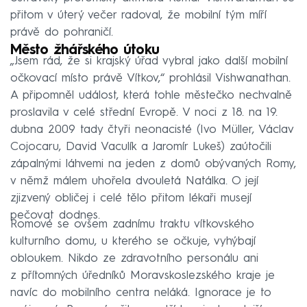
přitom v úterý večer radoval, že mobilní tým míří
právě do pohraničí.
Město žhářského útoku
„Jsem rád, že si krajský úřad vybral jako další mobilní
očkovací místo právě Vítkov,“ prohlásil Vishwanathan.
A připomněl událost, která tohle městečko nechvalně
proslavila v celé střední Evropě. V noci z 18. na 19.
dubna 2009 tady čtyři neonacisté (Ivo Müller, Václav
Cojocaru, David Vaculík a Jaromír Lukeš) zaútočili
zápalnými láhvemi na jeden z domů obývaných Romy,
v němž málem uhořela dvouletá Natálka. O její
zjizvený obličej i celé tělo přitom lékaři musejí
pečovat dodnes.
Romové se ovšem zadnímu traktu vítkovského
kulturního domu, u kterého se očkuje, vyhýbají
obloukem. Nikdo ze zdravotního personálu ani
z přítomných úředníků Moravskoslezského kraje je
navíc do mobilního centra neláká. Ignorace je to