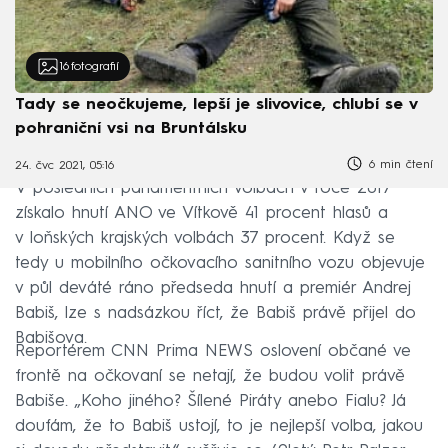
16
fotografií
Tady se neočkujeme, lepší je slivovice, chlubí se v
pohraniční vsi na Bruntálsku
6 min čtení
24. čvc 2021, 05:16
V posledních parlamentních volbách v roce 2017
získalo hnutí ANO ve Vítkově 41 procent hlasů a
v loňských krajských volbách 37 procent. Když se
tedy u mobilního očkovacího sanitního vozu objevuje
v půl deváté ráno předseda hnutí a premiér Andrej
Babiš, lze s nadsázkou říct, že Babiš právě přijel do
Babišova.
Reportérem CNN Prima NEWS oslovení občané ve
frontě na očkovaní se netají, že budou volit právě
Babiše. „Koho jiného? Šílené Piráty anebo Fialu? Já
doufám, že to Babiš ustojí, to je nejlepší volba, jakou