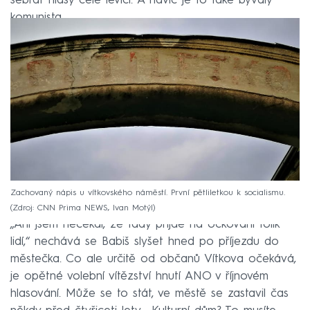
sebrat hlasy celé levici. A navíc je to také bývalý
komunista.
Zachovaný nápis u vítkovského náměstí. První pětliletkou k socialismu.
Zdroj: CNN Prima NEWS, Ivan Motýl
„Ani jsem nečekal, že tady přijde na očkování tolik
lidí,“ nechává se Babiš slyšet hned po příjezdu do
městečka. Co ale určitě od občanů Vítkova očekává,
je opětné volební vítězství hnutí ANO v říjnovém
hlasování. Může se to stát, ve městě se zastavil čas