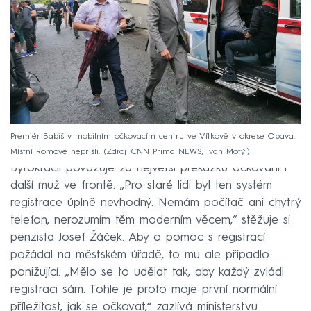
Premiér Babiš v mobilním očkovacím centru ve Vítkově v okrese Opava.
Místní Romové nepřišli.
Zdroj: CNN Prima NEWS, Ivan Motýl
Byrokracii považuje za největší překážku očkování i
další muž ve frontě. „Pro staré lidi byl ten systém
registrace úplně nevhodný. Nemám počítač ani chytrý
telefon, nerozumím těm moderním věcem,“ stěžuje si
penzista Josef Žáček. Aby o pomoc s registrací
požádal na městském úřadě, to mu ale připadlo
ponižující. „Mělo se to udělat tak, aby každý zvládl
registraci sám. Tohle je proto moje první normální
příležitost, jak se očkovat,“ zazlívá ministerstvu