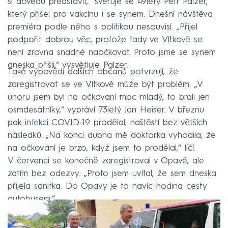
si dovedu představit,“ svěřuje se 49letý Petr Palzer,
který přišel pro vakcínu i se synem. Dnešní návštěva
premiéra podle něho s politikou nesouvisí. „Přijel
podpořit dobrou věc, protože tady ve Vítkově se
není zrovna snadné naočkovat. Proto jsme se synem
dneska přišli,“ vysvětluje Palzer.
Také výpovědi dalších občanů potvrzují, že
zaregistrovat se ve Vítkově může být problém. „V
únoru jsem byl na očkovaní moc mladý, to brali jen
osmdesátníky,“ vypráví 73letý Jan Heiser. V březnu
pak infekci COVID-19 prodělal, naštěstí bez větších
následků. „Na konci dubna mě doktorka vyhodila, že
na očkování je brzo, když jsem to prodělal,“ líčí.
V červenci se konečně zaregistroval v Opavě, ale
zatím bez odezvy. „Proto jsem uvítal, že sem dneska
přijela sanitka. Do Opavy je to navíc hodina cesty
autobusem.“