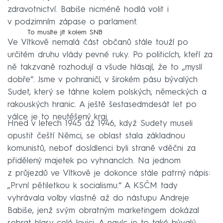
zdravotnictví. Babiše nicméně hodlá volit i
v podzimním zápase o parlament.
To musíte jít kolem SNB
Ve Vítkově nemalá část občanů stále touží po
určitém druhu vlády pevné ruky. Po politicích, kteří za
ně takzvaně rozhodují a všude hlásají, že to „myslí
dobře“. Jsme v pohraničí, v širokém pásu bývalých
Sudet, který se táhne kolem polských, německých a
rakouských hranic. A ještě šestasedmdesát let po
válce je to neutěšený kraj.
Hned v letech 1945 až 1946, když Sudety museli
opustit čeští Němci, se oblast stala základnou
komunistů, neboť dosídlenci byli straně vděčni za
přidělený majetek po vyhnancích. Na jednom
z průjezdů ve Vítkově je dokonce stále patrný nápis:
„První pětiletkou k socialismu.“ A KSČM tady
vyhrávala volby vlastně až do nástupu Andreje
Babiše, jenž svým obratným marketingem dokázal