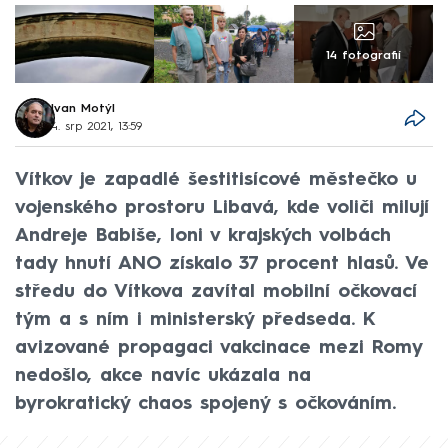
14 fotografií
Ivan Motýl
4. srp 2021, 13:59
Vítkov je zapadlé šestitisícové městečko u
vojenského prostoru Libavá, kde voliči milují
Andreje Babiše, loni v krajských volbách
tady hnutí ANO získalo 37 procent hlasů. Ve
středu do Vítkova zavítal mobilní očkovací
tým a s ním i ministerský předseda. K
avizované propagaci vakcinace mezi Romy
nedošlo, akce navíc ukázala na
byrokratický chaos spojený s očkováním.