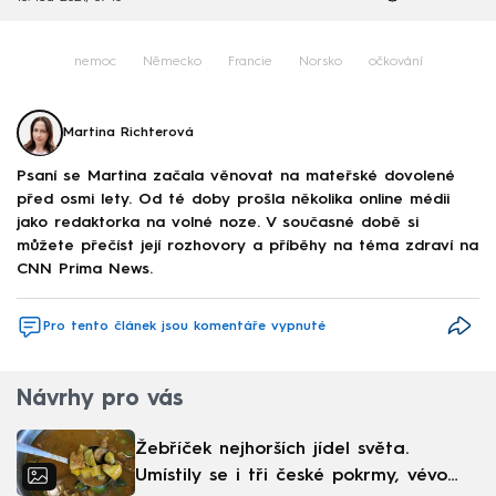
nemoc
Německo
Francie
Norsko
očkování
Martina Richterová
Psaní se Martina začala věnovat na mateřské dovolené
před osmi lety. Od té doby prošla několika online médii
jako redaktorka na volné noze. V současné době si
můžete přečíst její rozhovory a příběhy na téma zdraví na
CNN Prima News.
Pro tento článek jsou komentáře vypnuté
Návrhy pro vás
Žebříček nejhorších jídel světa.
Umístily se i tři české pokrmy, vévodí