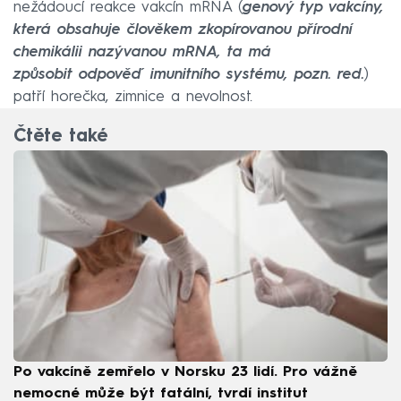
nežádoucí reakce vakcín mRNA (
genový typ vakcíny,
která obsahuje člověkem zkopírovanou přírodní
chemikálii nazývanou mRNA, ta má
způsobit odpověď imunitního systému, pozn. red.
)
patří horečka, zimnice a nevolnost.
Čtěte také
Po vakcíně zemřelo v Norsku 23 lidí. Pro vážně
nemocné může být fatální, tvrdí institut