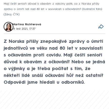
Mají čeští senioři důvod k obavám z vakcíny poté, co z Norska přišly
zprávy o úmrtí lidí nad 80 let v souvislosti s očkováním? (Ilustrační foto)
Zdroj: ČTK
Martina Richterová
19. led 2021, 17:37
Z Norska přišly znepokojivé zprávy o úmrtí
jednotlivců ve věku nad 80 let v souvislosti
s očkováním proti covidu. Mají čeští senioři
důvod k obavám z očkování? Nebo se jedná
o výjimky a je třeba počítat s tím, že
někteří lidé snáší očkování hůř než ostatní?
Odpovědi jsme hledali u odborníků.