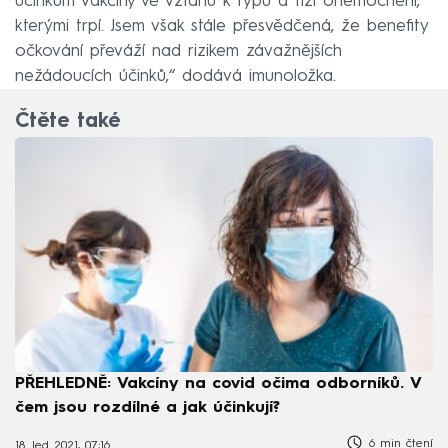
účinkům vakcíny ve vztahu k typu a tíži onemocnění,
kterými trpí. Jsem však stále přesvědčená, že benefity
očkování převáží nad rizikem závažnějších
nežádoucích účinků,“ dodává imunoložka.
Čtěte také
PŘEHLEDNĚ: Vakcíny na covid očima odborníků. V
čem jsou rozdílné a jak účinkují?
6 min čtení
18. led 2021, 07:16