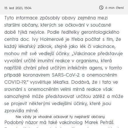
6 min čtení
15. led 2021, 15:04
Tyto informace způsobily obavy zejména mezi
staršími občany, kterých se očkování v současné
době týká nejvíce. Podle ředitelky gerontologického
centra doc. Ivy Holmerové je třeba počítat s tím, že
každý lékařský zákrok, stejně jako lék či vakcinace,
mohou mít své vedlejší účinky. „Vakcinace představuje
vyvolání určité imunitní reakce v organismu, která
napříště chrání před určitým infekčním agens, v tomto
případě koronavirem SARS-CoV-2 a onemocněním
COVID-19,“ vysvětluje lékařka. Dodává, že i tato ve
srovnání s onemocněním velmi mírná reakce však
samozřejmě může představovat určitou zátěž a může
se projevit některými vedlejšími účinky, které jsou
zpravidla mírné.
Ne vždy je vhodné očkovat ty nejstarší občany.
Podobný názor má také vakcinolog Marek Petráš.