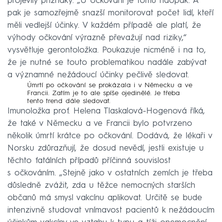
projevily příznaky. „U očkování je tomu naopak. A
pak je samozřejmě snazší monitorovat počet lidí, kteří
měli vedlejší účinky. V každém případě ale platí, že
výhody očkování výrazně převažují nad riziky,“
vysvětluje gerontoložka. Poukazuje nicméně i na to,
že je nutné se touto problematikou nadále zabývat
a významné nežádoucí účinky pečlivě sledovat.
Úmrtí po očkování se prokázala i v Německu a ve
Francii. Zatím je to ale spíše ojedinělé. Je třeba
tento trend dále sledovat.
Imunoložka prof. Helena Tlaskalová-Hogenová říká,
že také v Německu a ve Francii bylo potvrzeno
několik úmrtí krátce po očkování. Dodává, že lékaři v
Norsku zdůrazňují, že dosud nevědí, jestli existuje u
těchto fatálních případů příčinná souvislost
s očkováním. „Stejně jako v ostatních zemích je třeba
důsledně zvážit, zda u těžce nemocných starších
občanů má smysl vakcínu aplikovat. Určitě se bude
intenzivně studovat vnímavost pacientů k nežádoucím