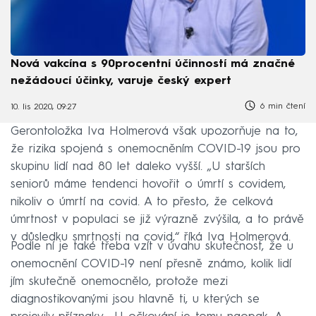
Nová vakcína s 90procentní účinností má značné
nežádoucí účinky, varuje český expert
6 min čtení
10. lis 2020, 09:27
Gerontoložka Iva Holmerová však upozorňuje na to,
že rizika spojená s onemocněním COVID-19 jsou pro
skupinu lidí nad 80 let daleko vyšší. „U starších
seniorů máme tendenci hovořit o úmrtí s covidem,
nikoliv o úmrtí na covid. A to přesto, že celková
úmrtnost v populaci se již výrazně zvýšila, a to právě
v důsledku smrtnosti na covid,“ říká Iva Holmerová.
Podle ní je také třeba vzít v úvahu skutečnost, že u
onemocnění COVID-19 není přesně známo, kolik lidí
jím skutečně onemocnělo, protože mezi
diagnostikovanými jsou hlavně ti, u kterých se