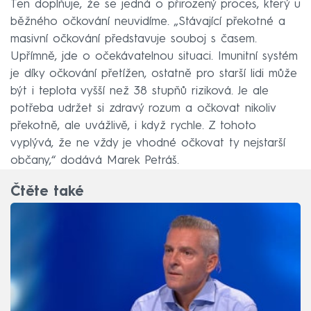
Ten doplňuje, že se jedná o přirozený proces, který u
běžného očkování neuvidíme. „Stávající překotné a
masivní očkování představuje souboj s časem.
Upřímně, jde o očekávatelnou situaci. Imunitní systém
je díky očkování přetížen, ostatně pro starší lidi může
být i teplota vyšší než 38 stupňů riziková. Je ale
potřeba udržet si zdravý rozum a očkovat nikoliv
překotně, ale uvážlivě, i když rychle. Z tohoto
vyplývá, že ne vždy je vhodné očkovat ty nejstarší
občany,“ dodává Marek Petráš.
Čtěte také